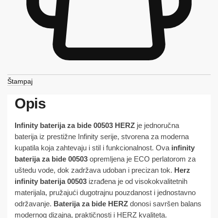
Štampaj
Opis
Infinity baterija za bide 00503 HERZ
je jednoručna
baterija iz prestižne Infinity serije, stvorena za moderna
kupatila koja zahtevaju i stil i funkcionalnost. Ova
infinity
baterija za bide 00503
opremljena je ECO perlatorom za
uštedu vode, dok zadržava udoban i precizan tok.
Herz
infinity baterija 00503
izrađena je od visokokvalitetnih
materijala, pružajući dugotrajnu pouzdanost i jednostavno
održavanje.
Baterija za bide HERZ
donosi savršen balans
modernog dizajna, praktičnosti i HERZ kvaliteta.