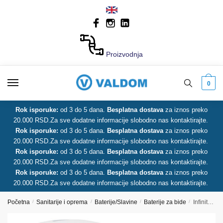
Skip
Skip
to
to
navigation
content
Proizvodnja
0
Rok isporuke:
od 3 do 5 dana.
Besplatna dostava
za iznos preko
20.000 RSD.
Za sve dodatne informacije slobodno nas kontaktirajte.
Rok isporuke:
od 3 do 5 dana.
Besplatna dostava
za iznos preko
20.000 RSD.
Za sve dodatne informacije slobodno nas kontaktirajte.
Rok isporuke:
od 3 do 5 dana.
Besplatna dostava
za iznos preko
20.000 RSD.
Za sve dodatne informacije slobodno nas kontaktirajte.
Rok isporuke:
od 3 do 5 dana.
Besplatna dostava
za iznos preko
20.000 RSD.
Za sve dodatne informacije slobodno nas kontaktirajte.
Početna
/
Sanitarije i oprema
/
Baterije/Slavine
/
Baterije za bide
/
Infinity baterija za bide 00503 HERZ