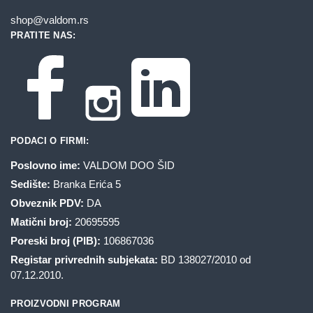
shop@valdom.rs
PRATITE NAS:
PODACI O FIRMI:
Poslovno ime:
VALDOM DOO ŠID
Sedište:
Branka Erića 5
Obveznik PDV:
DA
Matični broj:
20695595
Poreski broj (PIB):
106867036
Registar privrednih subjekata:
BD 138027/2010 od
07.12.2010.
PROIZVODNI PROGRAM