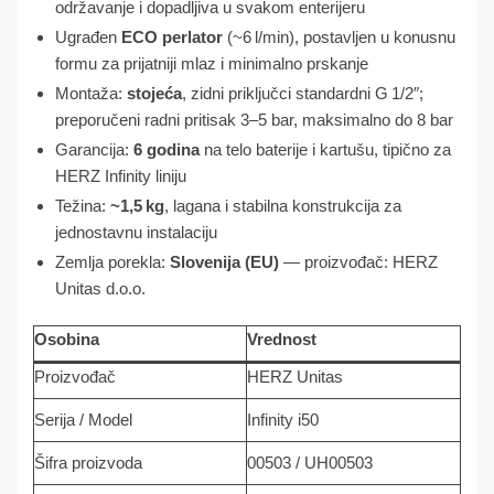
održavanje i dopadljiva u svakom enterijeru
Ugrađen
ECO perlator
(~6 l/min), postavljen u konusnu
formu za prijatniji mlaz i minimalno prskanje
Montaža:
stojeća
, zidni priključci standardni G 1/2″;
preporučeni radni pritisak 3–5 bar, maksimalno do 8 bar
Garancija:
6 godina
na telo baterije i kartušu, tipično za
HERZ Infinity liniju
Težina:
~1,5 kg
, lagana i stabilna konstrukcija za
jednostavnu instalaciju
Zemlja porekla:
Slovenija (EU)
— proizvođač: HERZ
Unitas d.o.o.
Osobina
Vrednost
Proizvođač
HERZ Unitas
Serija / Model
Infinity i50
Šifra proizvoda
00503 / UH00503