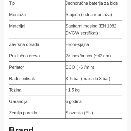
Tip
Jednoručna baterija za bide
Montaža
Stojeća (zidna montaža)
Materijal
Sanitarni mesing (EN 1982;
DVGW sertifikat)
Završna obrada
Hrom-sjajna
Priključna creva
2× inox/brinox (~42 cm)
Perlator
ECO (~6 l/min)
Radni pritisak
3–5 bar (max. do 8 bar)
Težina
~1,5 kg
Garancija
6 godina
Zemlja porekla
Slovenija (EU)
Brand