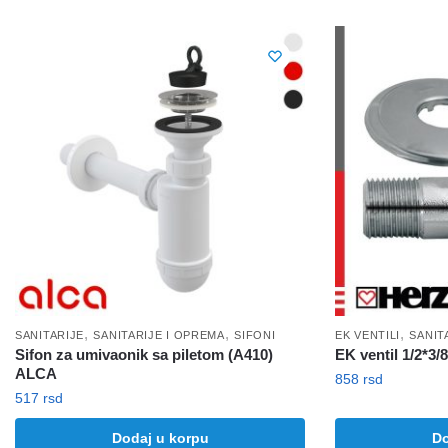
,
,
,
SANITARIJE
SANITARIJE I OPREMA
SIFONI
EK VENTILI
SANIT
Sifon za umivaonik sa piletom (A410)
EK ventil 1/2*3/
ALCA
858
rsd
517
rsd
Dodaj u korpu
Do