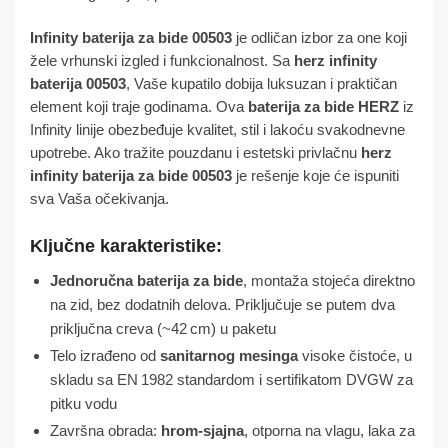
Infinity baterija za bide 00503
je odličan izbor za one koji
žele vrhunski izgled i funkcionalnost. Sa
herz infinity
baterija 00503
, Vaše kupatilo dobija luksuzan i praktičan
element koji traje godinama. Ova
baterija za bide HERZ
iz
Infinity linije obezbeđuje kvalitet, stil i lakoću svakodnevne
upotrebe. Ako tražite pouzdanu i estetski privlačnu
herz
infinity baterija za bide 00503
je rešenje koje će ispuniti
sva Vaša očekivanja.
Ključne karakteristike:
Jednoručna baterija za bide
, montaža stojeća direktno
na zid, bez dodatnih delova. Priključuje se putem dva
priključna creva (~42 cm) u paketu
Telo izrađeno od
sanitarnog mesinga
visoke čistoće, u
skladu sa EN 1982 standardom i sertifikatom DVGW za
pitku vodu
Završna obrada:
hrom-sjajna
, otporna na vlagu, laka za