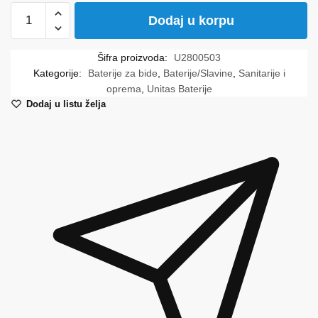
Infinity
Dodaj u korpu
baterija
za
Šifra proizvoda:
U2800503
bide
Kategorije:
Baterije za bide
,
Baterije/Slavine
,
Sanitarije i
00503
oprema
,
Unitas Baterije
HERZ
Dodaj u listu želja
količina