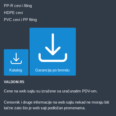
PP-R cevi i fiting
HDPE cevi
PVC cevi i PP fiting
Katalog
Garancija po brendu
VALDOM.RS
Cene na web sajtu su izražene sa uračunatim PDV-om.
Cenovnik i druge informacije na web sajtu nekad ne moraju biti
tačne zato što je web sajt podložan promenama.