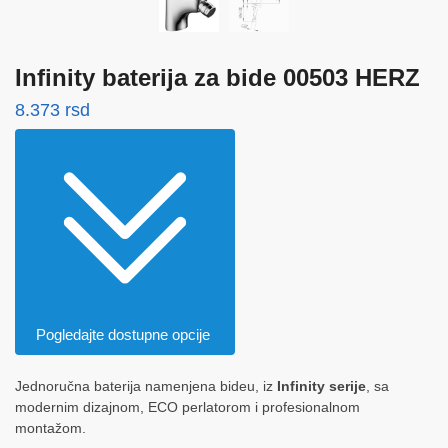
Infinity baterija za bide 00503 HERZ
8.373
rsd
Pogledajte dostupne opcije
Jednoručna baterija namenjena bideu, iz
Infinity serije
, sa
modernim dizajnom, ECO perlatorom i profesionalnom
montažom.