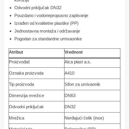
Odvodni priključak DN32
Pouzdano i vodonepropusno zaptivanje
Izrađen od kvalitetne plastike (PP)
Jednostavna montaža i održavanje
Pogodan za standardne umivaonike
Atribut
Vrednost
Proizvođač
Alca plast a.s.
Oznaka proizvoda
A410
Tip proizvoda
Sifon za umivaonik
Dimenzija mrežice
DN63
Odvodni priključak
DN32
Mrežica
Nerđajući čelik (inox)