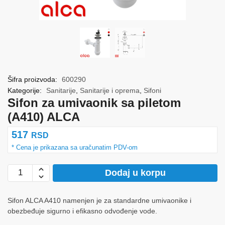
Šifra proizvoda:
600290
Kategorije:
Sanitarije
,
Sanitarije i oprema
,
Sifoni
Sifon za umivaonik sa piletom
(A410) ALCA
517
RSD
Sifon
Dodaj u korpu
za
umivaonik
Sifon ALCA A410 namenjen je za standardne umivaonike i
sa
obezbeđuje sigurno i efikasno odvođenje vode.
piletom