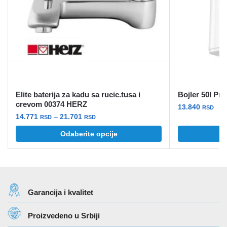
Elite baterija za kadu sa rucic.tusa i
Bojler 50l Pr
crevom 00374 HERZ
13.840
RSD
Raspon
14.771
–
21.701
RSD
RSD
cena:
Ovaj
Odaberite opcije
od
proizvod
14.771 rsd
ima
do
više
21.701 rsd
varijanti.
Garancija i kvalitet
Opcije
mogu
Proizvedeno u Srbiji
biti