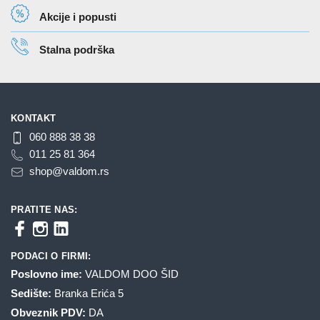
izabrane
Akcije i popusti
na
stranici
Stalna podrška
proizvoda.
KONTAKT
060 888 38 38
011 25 81 364
shop@valdom.rs
PRATITE NAS:
PODACI O FIRMI:
Poslovno ime:
VALDOM DOO ŠID
Sedište:
Branka Erića 5
Obveznik PDV:
DA