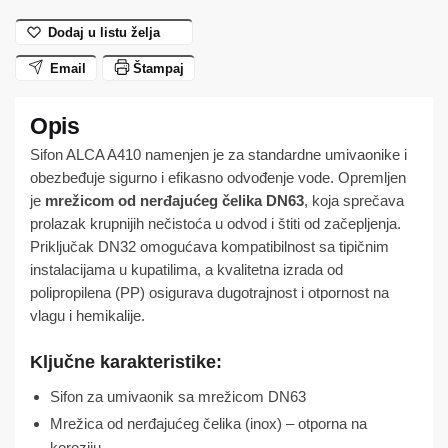
(A410)
ALCA
Dodaj u listu želja
količina
Email
Štampaj
Sifon ALCA A410 namenjen je za standardne umivaonike i
obezbeđuje sigurno i efikasno odvođenje vode. Opremljen
je
mrežicom od nerđajućeg čelika DN63
, koja sprečava
prolazak krupnijih nečistoća u odvod i štiti od začepljenja.
Priključak DN32 omogućava kompatibilnost sa tipičnim
instalacijama u kupatilima, a kvalitetna izrada od
polipropilena (PP) osigurava dugotrajnost i otpornost na
vlagu i hemikalije.
Ključne karakteristike:
Sifon za umivaonik sa mrežicom DN63
Mrežica od nerđajućeg čelika (inox) – otporna na
koroziju