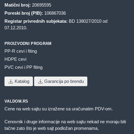
Matični broj:
20695595
Poreski broj (PIB):
106867036
Registar privrednih subjekata:
BD 138027/2010 od
07.12.2010.
PROIZVODNI PROGRAM
PP-R cevi i fiting
HDPE cevi
PVC cevi i PP fiting
Katalog
Garancija po brendu
VALDOM.RS
Cene na web sajtu su izražene sa uračunatim PDV-om.
Cenovnik i druge informacije na web sajtu nekad ne moraju biti
tačne zato što je web sajt podložan promenama.