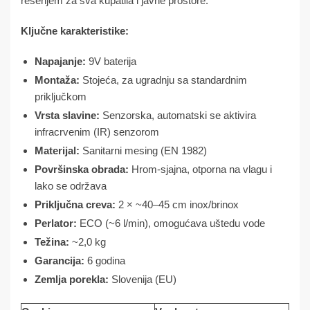
rešenjem za sva kupatila i javne prostore.
Ključne karakteristike:
Napajanje:
9V baterija
Montaža:
Stojeća, za ugradnju sa standardnim
priključkom
Vrsta slavine:
Senzorska, automatski se aktivira
infracrvenim (IR) senzorom
Materijal:
Sanitarni mesing (EN 1982)
Površinska obrada:
Hrom-sjajna, otporna na vlagu i
lako se održava
Priključna creva:
2 × ~40–45 cm inox/brinox
Perlator:
ECO (~6 l/min), omogućava uštedu vode
Težina:
~2,0 kg
Garancija:
6 godina
Zemlja porekla:
Slovenija (EU)