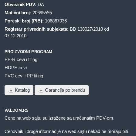
Obveznik PDV:
DA
Matični broj:
20695595
Poreski broj (PIB):
106867036
Registar privrednih subjekata:
BD 138027/2010 od
07.12.2010.
PROIZVODNI PROGRAM
PP-R cevi i fiting
HDPE cevi
PVC cevi i PP fiting
Katalog
Garancija po brendu
VALDOM.RS
Cene na web sajtu su izražene sa uračunatim PDV-om.
Cenovnik i druge informacije na web sajtu nekad ne moraju biti