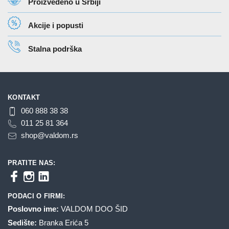
Proizvedeno u Srbiji
biti
izabrane
Akcije i popusti
na
stranici
Stalna podrška
proizvoda.
KONTAKT
060 888 38 38
011 25 81 364
shop@valdom.rs
PRATITE NAS:
PODACI O FIRMI:
Poslovno ime:
VALDOM DOO ŠID
Sedište:
Branka Erića 5