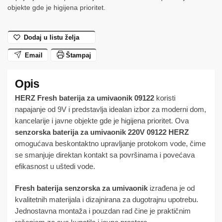
umivaonik
objekte gde je higijena prioritet.
n11
09122
Dodaj u listu želja
HERZ
količina
Email
Štampaj
HERZ Fresh baterija za umivaonik 09122
koristi
napajanje od 9V i predstavlja idealan izbor za moderni dom,
kancelarije i javne objekte gde je higijena prioritet. Ova
senzorska baterija za umivaonik 220V 09122 HERZ
omogućava beskontaktno upravljanje protokom vode, čime
se smanjuje direktan kontakt sa površinama i povećava
efikasnost u uštedi vode.
Fresh baterija senzorska za umivaonik
izrađena je od
kvalitetnih materijala i dizajnirana za dugotrajnu upotrebu.
Jednostavna montaža i pouzdan rad čine je praktičnim