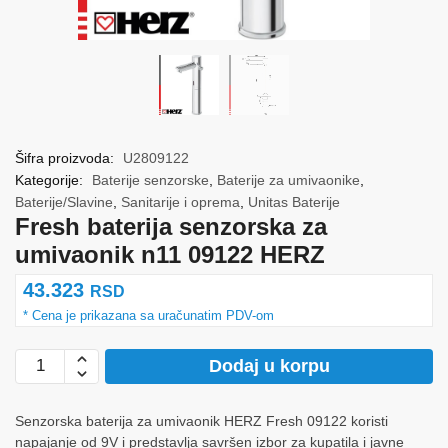
Šifra proizvoda:
U2809122
Kategorije:
Baterije senzorske
,
Baterije za umivaonike
,
Baterije/Slavine
,
Sanitarije i oprema
,
Unitas Baterije
Fresh baterija senzorska za
umivaonik n11 09122 HERZ
43.323
RSD
Fresh
Dodaj u korpu
baterija
senzorska
Senzorska baterija za umivaonik HERZ Fresh 09122 koristi
za
napajanje od 9V i predstavlja savršen izbor za kupatila i javne