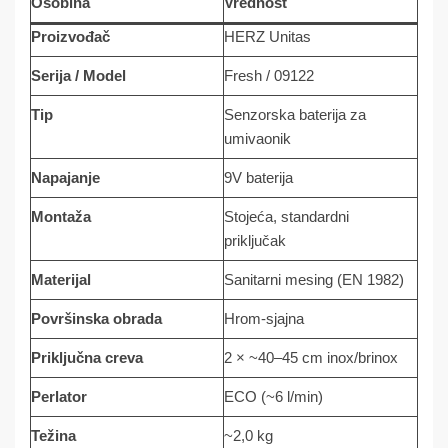
Osobina
Vrednost
Proizvođač
HERZ Unitas
Serija / Model
Fresh / 09122
Tip
Senzorska baterija za
umivaonik
Napajanje
9V baterija
Montaža
Stojeća, standardni
priključak
Materijal
Sanitarni mesing (EN 1982)
Površinska obrada
Hrom-sjajna
Priključna creva
2 × ~40–45 cm inox/brinox
Perlator
ECO (~6 l/min)
Težina
~2,0 kg