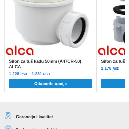
Sifon za tuš kadu 50mm (A47CR-50)
Sifon za tuš 
ALCA
1.178
RSD
Raspon
1.228
–
1.281
RSD
RSD
cena:
Ovaj
Odaberite opcije
od
proizvod
1.228 rsd
ima
do
više
1.281 rsd
varijanti.
Garancija i kvalitet
Opcije
mogu