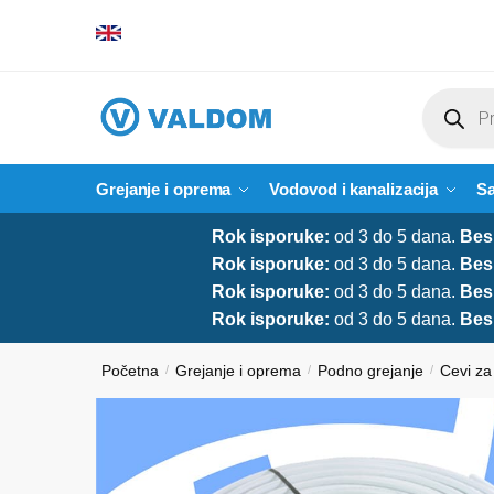
Skip
Skip
to
to
navigation
content
Products
search
Grejanje i oprema
Vodovod i kanalizacija
Sa
Rok isporuke:
od 3 do 5 dana.
Bes
Rok isporuke:
od 3 do 5 dana.
Bes
Rok isporuke:
od 3 do 5 dana.
Bes
Rok isporuke:
od 3 do 5 dana.
Bes
Početna
Grejanje i oprema
Podno grejanje
Cevi za
/
/
/