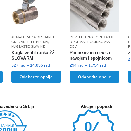
,
,
ARMATURA ZA GREJANJE
CEVI I FITING
GREJANJE I
C
,
,
GREJANJE I OPREMA
OPREMA
POCINKOVANE
O
KUGLASTE SLAVINE
CEVI
F
Kugla ventil ručka ŽŽ
Pocinkovana cev sa
Z
SLOVARM
navojem i spojnicom
pon
Raspon
Raspon
527
rsd
–
14.835
rsd
294
rsd
–
1.794
rsd
O
:
cena:
cena:
Ovaj
Ovaj
Odaberite opcije
Odaberite opcije
p
od
od
proizvod
proizvod
rsd
527 rsd
294 rsd
i
ima
ima
do
do
v
57 rsd
više
14.835 rsd
više
1.794 rsd
v
varijanti.
varijanti.
izvedeno u Srbiji
Akcije i popusti
O
Opcije
Opcije
m
mogu
mogu
bi
biti
biti
i