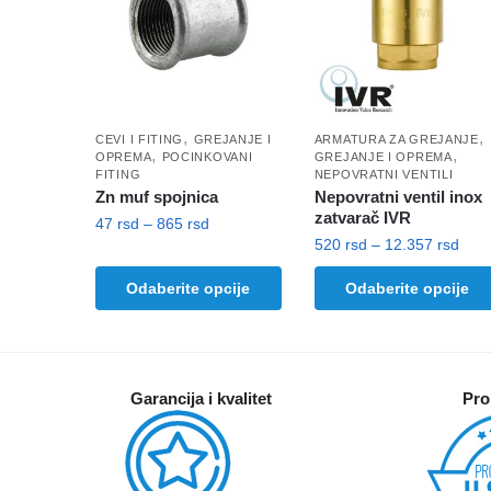
,
,
CEVI I FITING
GREJANJE I
ARMATURA ZA GREJANJE
,
,
OPREMA
POCINKOVANI
GREJANJE I OPREMA
FITING
NEPOVRATNI VENTILI
Zn muf spojnica
Nepovratni ventil inox
zatvarač IVR
Raspon
47
rsd
–
865
rsd
Ras
520
rsd
–
12.357
rsd
cena:
Ovaj
cena
od
Ovaj
Odaberite opcije
Odaberite opcije
proizvod
od
47 rsd
proizvod
ima
520 
do
ima
do
više
865 rsd
više
12.3
varijanti.
varijanti.
Opcije
Garancija i kvalitet
Pro
Opcije
mogu
mogu
biti
biti
izabrane