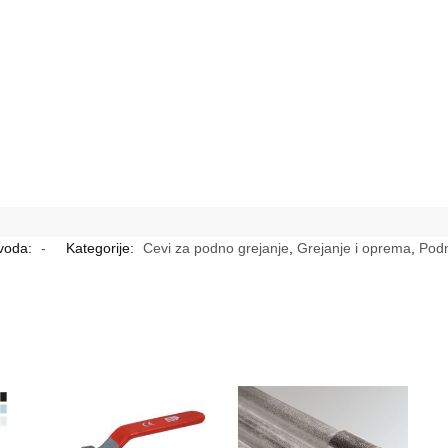
zvoda:
-
Kategorije:
Cevi za podno grejanje
,
Grejanje i oprema
,
Podn