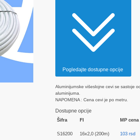
cena:
od
103 rsd
do
441 rsd
Pogledajte dostupne opcije
Aluminijumske višeslojne cevi se sastoje o
aluminijuma.
NAPOMENA : Cena cevi je po metru.
Dostupne opcije
Šifra
FI
MP cena
S16200
16x2,0 (200m)
103
rsd