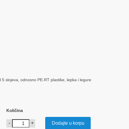
d 5 slojeva, odnosno PE-RT plastike, lepka i legure
Količina
-
+
Dodajte u korpu