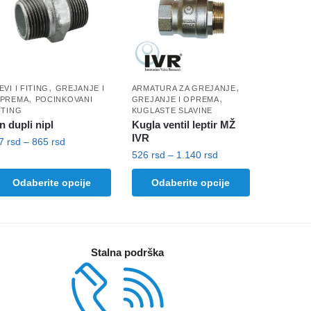
,
,
EVI I FITING
GREJANJE I
ARMATURA ZA GREJANJE
,
,
PREMA
POCINKOVANI
GREJANJE I OPREMA
ITING
KUGLASTE SLAVINE
n dupli nipl
Kugla ventil leptir MŽ
IVR
Raspon
47
rsd
–
865
rsd
Raspon
526
rsd
–
1.140
rsd
cena:
vaj
cena:
od
Ovaj
Odaberite opcije
Odaberite opcije
roizvod
od
47 rsd
proizvod
ma
526 rsd
do
ima
do
iše
865 rsd
više
1.140 rsd
arijanti.
varijanti.
pcije
Stalna podrška
Opcije
ogu
mogu
ti
biti
zabrane