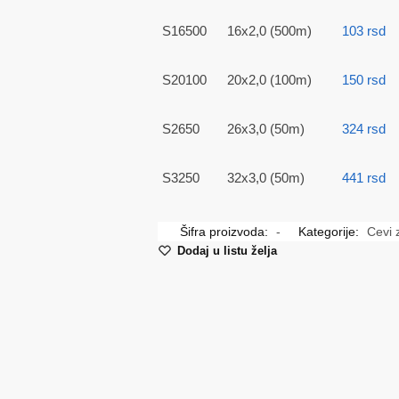
S16500
16x2,0 (500m)
103
rsd
S20100
20x2,0 (100m)
150
rsd
S2650
26x3,0 (50m)
324
rsd
S3250
32x3,0 (50m)
441
rsd
Šifra proizvoda:
-
Kategorije:
Cevi 
Dodaj u listu želja