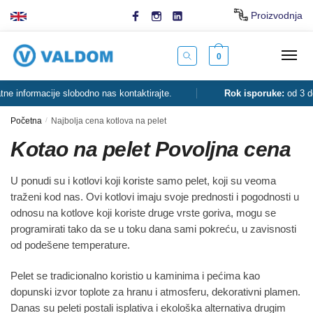
Skip
Skip
Proizvodnja
to
to
navigation
content
0
nformacije slobodno nas kontaktirajte.
Rok isporuke:
od 3 do 5 d
Početna
/
Najbolja cena kotlova na pelet
Kotao na pelet Povoljna cena
U ponudi su i kotlovi koji koriste samo pelet, koji su veoma
traženi kod nas. Ovi kotlovi imaju svoje prednosti i pogodnosti u
odnosu na kotlove koji koriste druge vrste goriva, mogu se
programirati tako da se u toku dana sami pokreću, u zavisnosti
od podešene temperature.
Pelet se tradicionalno koristio u kaminima i pećima kao
dopunski izvor toplote za hranu i atmosferu, dekorativni plamen.
Danas su peleti postali isplativa i ekološka alternativa drugim