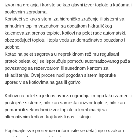
izvorima grejanja i koriste se kao glavni izvor toplote u kućama i
poslovnim zgradama.
Koristeći se kao sistemi za hidroničko zračenje ili sistemi sa
prinudnim toplim vazduhom sa dodatkom hidrauličkog
kalemova za prenos toplote, kotlovi na pelet rade automatski,
obezbeđujući toplotu i toplu vodu za domaćinstvo pouzdano i
udobno.
Kotao na pelet sagoreva u neprekidnom režimu regulisani
protok peleta koji se isporučuje pomoću automatizovanog puža
povezanog sa rezervoarom ili susednom kantom za
skladištenje. Ovaj proces nudi pogodan sistem isporuke
uporediv sa kotlovima na gas ili gorivo.
Kotlovi na pelet su jednostavni za ugradnju i mogu lako zameniti
postojeće sisteme, bilo kao samostalni izvor toplote, bilo kao
primarni ili sekundarni izvor toplote u kombinaciji sa
alternativnim kotlom koji koristi gas ili struju.
Pogledajte sve proizvode i informišite se detaljnije o svakom