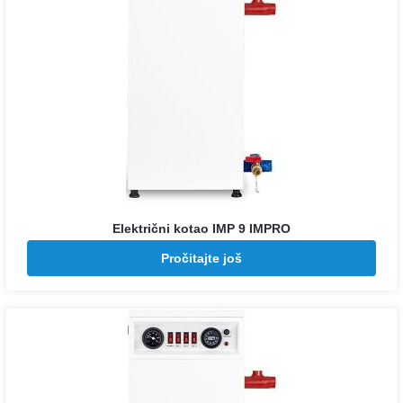
Električni kotao IMP 9 IMPRO
Pozovite za cenu
Pročitajte još