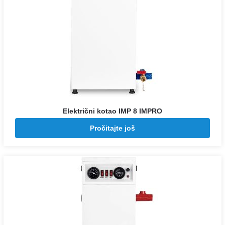
Električni kotao IMP 8 IMPRO
Pozovite za cenu
Pročitajte još