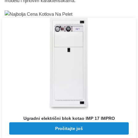
modelu i njihovim karakteristikama.
Ugradni električni blok kotao IMP 17 IMPRO
Pozovite za cenu
Pročitajte još