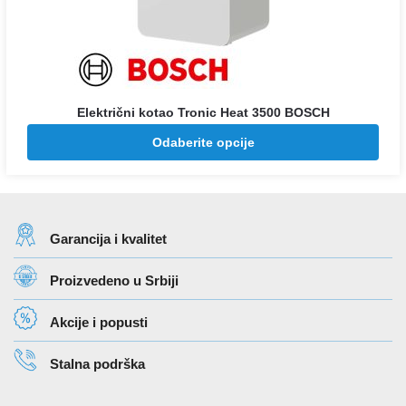
Električni kotao Tronic Heat 3500 BOSCH
Raspon
98.888
–
128.921
Odaberite opcije
RSD
RSD
cena:
od
98.888 rsd
do
Garancija i kvalitet
128.921 rsd
Proizvedeno u Srbiji
Akcije i popusti
Stalna podrška