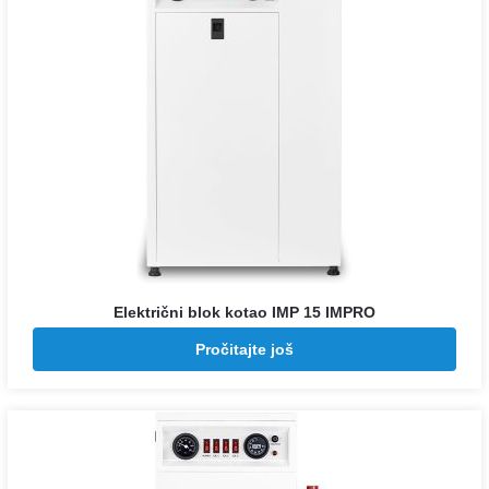
Električni blok kotao IMP 15 IMPRO
Pozovite za cenu
Pročitajte još