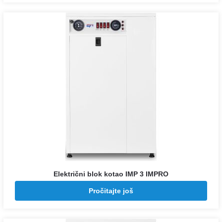
Električni blok kotao IMP 3 IMPRO
Pozovite za cenu
Pročitajte još