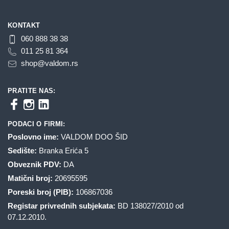
KONTAKT
060 888 38 38
011 25 81 364
shop@valdom.rs
PRATITE NAS:
PODACI O FIRMI:
Poslovno ime:
VALDOM DOO ŠID
Sedište:
Branka Erića 5
Obveznik PDV:
DA
Matični broj:
20695595
Poreski broj (PIB):
106867036
Registar privrednih subjekata:
BD 138027/2010 od
07.12.2010.