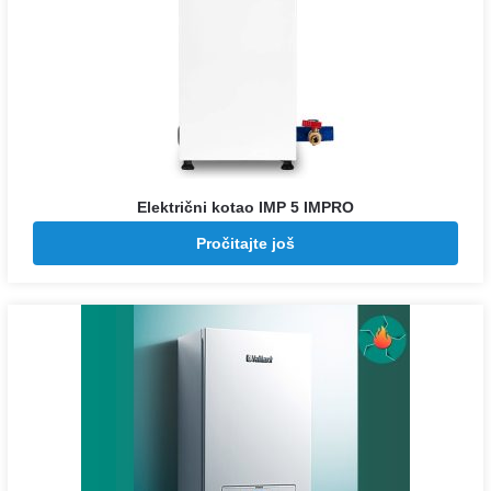
Električni kotao IMP 5 IMPRO
Pozovite za cenu
Pročitajte još