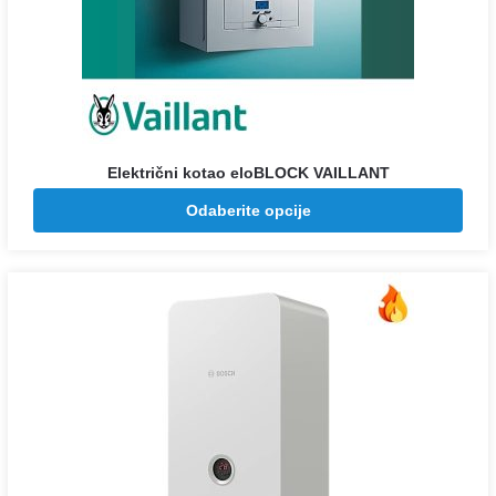
Električni kotao eloBLOCK VAILLANT
Raspon
112.776
–
143.784
Odaberite opcije
RSD
RSD
cena:
od
112.776 rsd
do
143.784 rsd