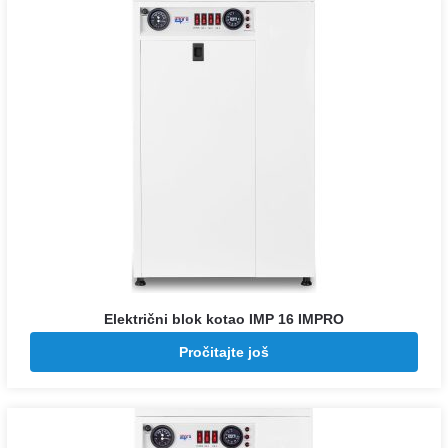
Električni blok kotao IMP 16 IMPRO
Pozovite za cenu
Pročitajte još