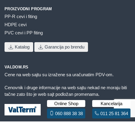
PROIZVODNI PROGRAM
PP-R cevi i fiting
HDPE cevi
PVC cevi i PP fiting
Katalog
Garancija po brendu
VALDOM.RS
Cene na web sajtu su izražene sa uračunatim PDV-om.
Cenovnik i druge informacije na web sajtu nekad ne moraju biti
tačne zato što je web sajt podložan promenama.
Online Shop
Kancelarija
060 888 38 38
011 25 81 364