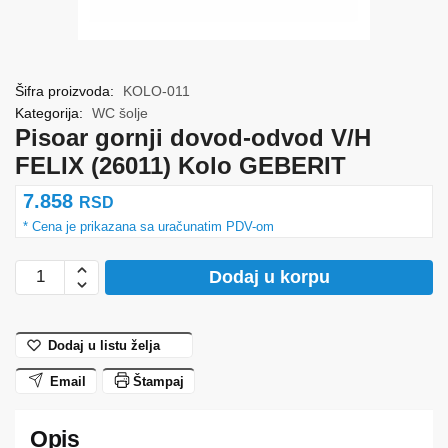
Šifra proizvoda:
KOLO-011
Kategorija:
WC šolje
Pisoar gornji dovod-odvod V/H
FELIX (26011) Kolo GEBERIT
7.858
RSD
Pisoar
Dodaj u korpu
gornji
dovod-
odvod
Dodaj u listu želja
V/H
Email
Štampaj
FELIX
(26011)
Kolo