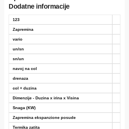
GEBERIT
Dodatne informacije
količina
123
Zapremina
vario
un/sn
sn/un
navoj na col
drenaza
col + duzina
Dimenzije - Duzina x irina x Visina
Snaga (KW)
Zapremina ekspanzione posude
Termika zatita