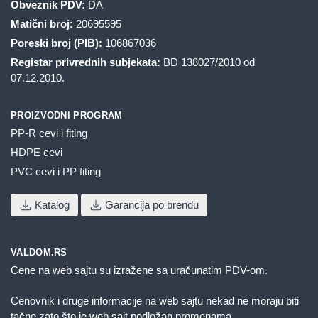
Obveznik PDV:
DA
Matični broj:
20695595
Poreski broj (PIB):
106867036
Registar privrednih subjekata:
BD 138027/2010 od
07.12.2010.
PROIZVODNI PROGRAM
PP-R cevi i fiting
HDPE cevi
PVC cevi i PP fiting
Katalog
Garancija po brendu
VALDOM.RS
Cene na web sajtu su izražene sa uračunatim PDV-om.
Cenovnik i druge informacije na web sajtu nekad ne moraju biti
tačne zato što je web sajt podložan promenama.