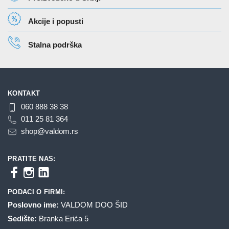
Akcije i popusti
Stalna podrška
KONTAKT
060 888 38 38
011 25 81 364
shop@valdom.rs
PRATITE NAS:
PODACI O FIRMI:
Poslovno ime:
VALDOM DOO ŠID
Sedište:
Branka Erića 5