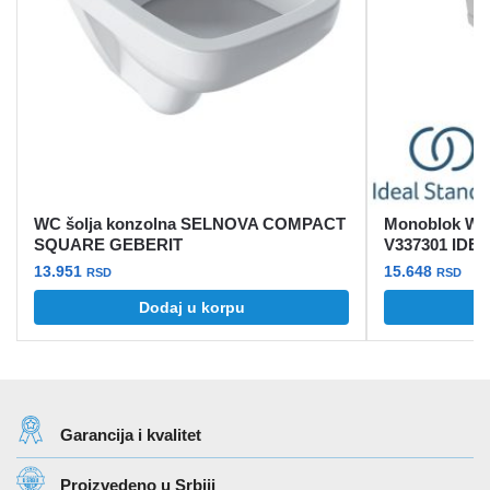
WC šolja konzolna SELNOVA COMPACT
Monoblok WC 
SQUARE GEBERIT
V337301 ID
13.951
15.648
RSD
RSD
Dodaj u korpu
Garancija i kvalitet
Proizvedeno u Srbiji