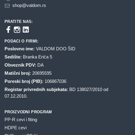
shop@valdom.rs
PRATITE NAS:
PODACI O FIRMI:
Poslovno ime:
VALDOM DOO ŠID
Sedište:
Branka Erića 5
Obveznik PDV:
DA
Matični broj:
20695595
Poreski broj (PIB):
106867036
Registar privrednih subjekata:
BD 138027/2010 od
07.12.2010.
PROIZVODNI PROGRAM
PP-R cevi i fiting
HDPE cevi