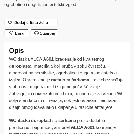
držači
ogrebotine i dugotrajan estetski izgled.
(A601)
ALCA
Dodaj u listu želja
količina
Email
Štampaj
WC daska ALCA
A601
izrađena je od kvalitetnog
duroplasta
, materijala koji pruža visoku čvrstoću,
otpornost na hemikalije, ogrebotine i dugotrajan estetski
izgled. Opremljena je
metalnim šarkama
, koje obezbeđuju
stabilnost, dugotrajnost i sigurno pričvršćivanje.
Zahvaljujući univerzalnom obliku, pogodna je za većinu WC
šolja standardnih dimenzija, dok jednostavan i neutralan
dizajn omogućava lako uklapanje u različite enterijere.
WC daska duroplast
sa
šarkama
pruža dodatnu
praktičnost i sigurnost, a model
ALCA A601
kombinuje