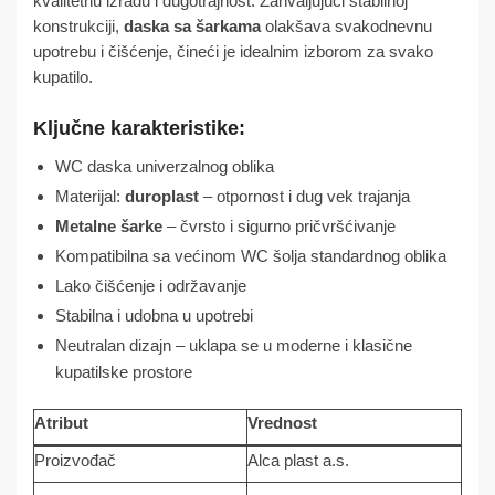
kvalitetnu izradu i dugotrajnost. Zahvaljujući stabilnoj
konstrukciji,
daska sa šarkama
olakšava svakodnevnu
upotrebu i čišćenje, čineći je idealnim izborom za svako
kupatilo.
Ključne karakteristike:
WC daska univerzalnog oblika
Materijal:
duroplast
– otpornost i dug vek trajanja
Metalne šarke
– čvrsto i sigurno pričvršćivanje
Kompatibilna sa većinom WC šolja standardnog oblika
Lako čišćenje i održavanje
Stabilna i udobna u upotrebi
Neutralan dizajn – uklapa se u moderne i klasične
kupatilske prostore
Atribut
Vrednost
Proizvođač
Alca plast a.s.