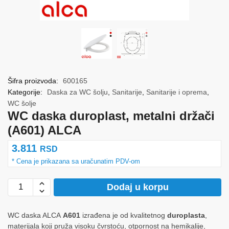
Šifra proizvoda:
600165
Kategorije:
Daska za WC šolju
,
Sanitarije
,
Sanitarije i oprema
,
WC šolje
WC daska duroplast, metalni držači
(A601) ALCA
3.811
RSD
WC
Dodaj u korpu
daska
duroplast,
WC daska ALCA
A601
izrađena je od kvalitetnog
duroplasta
,
metalni
materijala koji pruža visoku čvrstoću, otpornost na hemikalije,