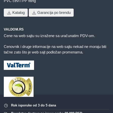
PVC cevi i PP fiting
Katalog
Garancija po brendu
VALDOM.RS
Cene na web sajtu su izražene sa uračunatim PDV-om.
Cenovnik i druge informacije na web sajtu nekad ne moraju biti
tačne zato što je web sajt podložan promenama.
Rok isporuke od 3 do 5 dana