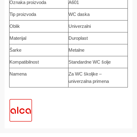
Oznaka proizvoda
A601
Tip proizvoda
WC daska
Oblik
Univerzalni
Materijal
Duroplast
Šarke
Metalne
Kompatibilnost
Standardne WC šolje
Namena
Za WC školjke –
univerzalna primena