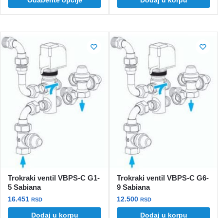
od
proizvod
32.054 rsd
ima
do
više
66.966 rsd
varijanti.
Opcije
mogu
biti
izabrane
na
stranici
proizvoda.
Trokraki ventil VBPS-C G1-
Trokraki ventil VBPS-C G6-
5 Sabiana
9 Sabiana
16.451
12.500
RSD
RSD
Dodaj u korpu
Dodaj u korpu