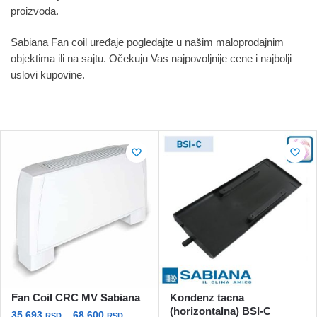
proizvoda.
Sabiana Fan coil uređaje pogledajte u našim maloprodajnim
objektima ili na sajtu. Očekuju Vas najpovoljnije cene i najbolji
uslovi kupovine.
Fan Coil CRC MV Sabiana
Kondenz tacna
(horizontalna) BSI-C
Raspon
35.693
–
68.600
RSD
RSD