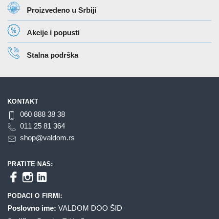
Proizvedeno u Srbiji
Akcije i popusti
Stalna podrška
KONTAKT
060 888 38 38
011 25 81 364
shop@valdom.rs
PRATITE NAS:
PODACI O FIRMI:
Poslovno ime:
VALDOM DOO ŠID