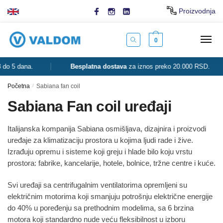
Skip
Skip
Proizvodnja
to
to
navigation
content
0
 5 dana.
Besplatna dostava
za iznos preko 20.000 RSD.
Početna
/
Sabiana fan coil
Sabiana Fan coil uređaji
Italijanska kompanija Sabiana osmišljava, dizajnira i proizvodi
uređaje za klimatizaciju prostora u kojima ljudi rade i žive.
Izrađuju opremu i sisteme koji greju i hlade bilo koju vrstu
prostora: fabrike, kancelarije, hotele, bolnice, tržne centre i kuće.
Svi uređaji sa centrifugalnim ventilatorima opremljeni su
električnim motorima koji smanjuju potrošnju električne energije
do 40% u poređenju sa prethodnim modelima, sa 6 brzina
motora koji standardno nude veću fleksibilnost u izboru