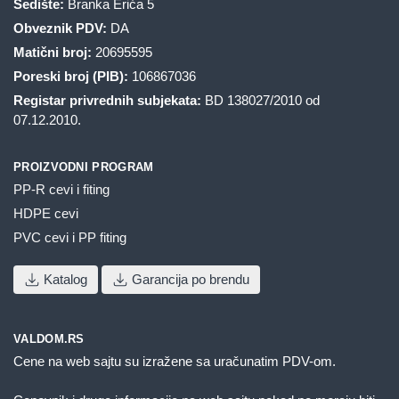
Sedište:
Branka Erića 5
Obveznik PDV:
DA
Matični broj:
20695595
Poreski broj (PIB):
106867036
Registar privrednih subjekata:
BD 138027/2010 od
07.12.2010.
PROIZVODNI PROGRAM
PP-R cevi i fiting
HDPE cevi
PVC cevi i PP fiting
Katalog
Garancija po brendu
VALDOM.RS
Cene na web sajtu su izražene sa uračunatim PDV-om.