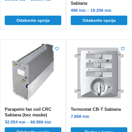
Sabiana
cena:
Ovaj
Raspon
496
–
19.256
RSD
RSD
od
proizvod
cena:
35.693 rsd
Ovaj
Odaberite opcije
Odaberite opcije
ima
od
do
proizvod
496 rsd
više
68.600 rsd
ima
do
varijanti.
više
19.256 rsd
Opcije
varijanti.
mogu
Opcije
biti
mogu
izabrane
biti
na
izabrane
stranici
na
proizvoda.
stranici
proizvoda.
Parapetni fan coil CRC
Termostat CB-T Sabiana
Sabiana (bez maske)
7.868
RSD
Raspon
32.054
–
66.966
RSD
RSD
cena:
Ovaj
Odaberite opcije
Dodaj u korpu