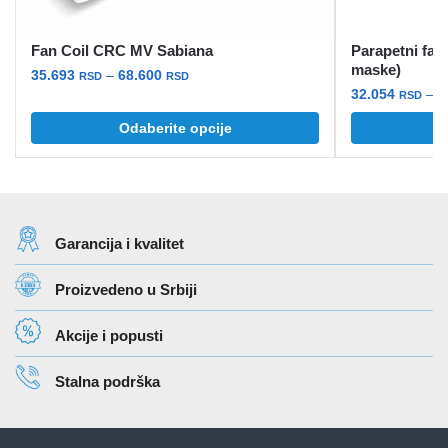
Fan Coil CRC MV Sabiana
Parapetni fan
maske)
Raspon
35.693
–
68.600
RSD
RSD
32.054
–
6
cena:
RSD
Ovaj
od
Ovaj
Odaberite opcije
O
proizvod
35.693 rsd
proizvod
ima
do
ima
više
68.600 rsd
više
varijanti.
varijanti.
Opcije
Garancija i kvalitet
Opcije
mogu
mogu
biti
Proizvedeno u Srbiji
biti
izabrane
izabrane
na
Akcije i popusti
na
stranici
stranici
proizvoda.
Stalna podrška
proizvoda.