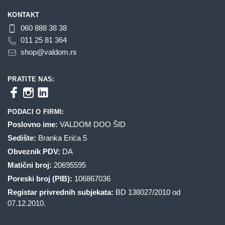
KONTAKT
060 888 38 38
011 25 81 364
shop@valdom.rs
PRATITE NAS:
PODACI O FIRMI:
Poslovno ime:
VALDOM DOO ŠID
Sedište:
Branka Erića 5
Obveznik PDV:
DA
Matični broj:
20695595
Poreski broj (PIB):
106867036
Registar privrednih subjekata:
BD 138027/2010 od
07.12.2010.