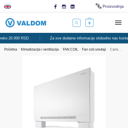
Skip
Skip
Proizvodnja
to
to
navigation
content
0
o 20.000 RSD.
Za sve dodatne informacije slobodno nas kontaktira
Početna
/
Klimatizacija i ventilacija
/
FAN COIL
/
Fan coil uređaji
/
Carisma Whisper Sabiana