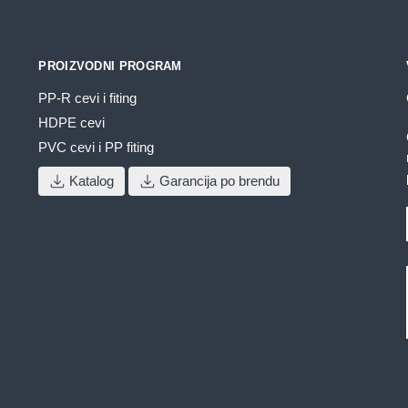
biti
izabrane
na
PROIZVODNI PROGRAM
stranici
proizvoda.
PP-R cevi i fiting
HDPE cevi
PVC cevi i PP fiting
Katalog
Garancija po brendu