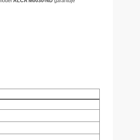
 model
ALCA M0030-ND
garantuje