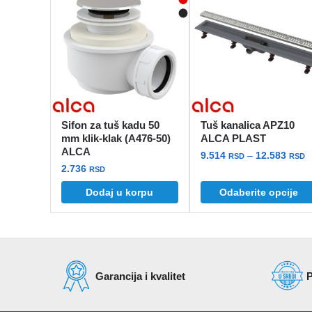
Sifon za tuš kadu 50
Tuš kanalica APZ10
mm klik-klak (A476-50)
ALCA PLAST
ALCA
R
9.514
–
12.583
RSD
RSD
2.736
c
RSD
Ovaj
o
Dodaj u korpu
Odaberite opcije
proizvod
9
ima
d
više
1
varijanti.
Opcije
Garancija i kvalitet
P
mogu
biti