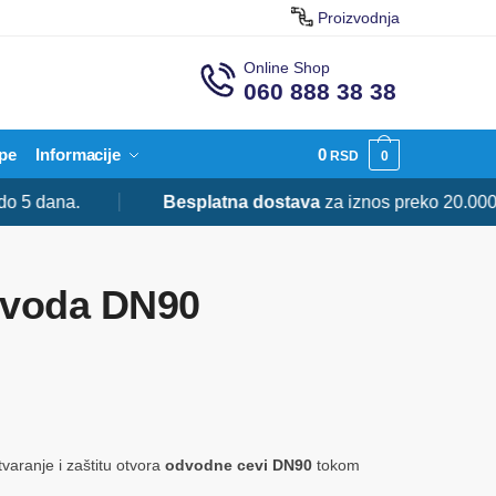
Proizvodnja
Online Shop
060 888 38 38
pe
Informacije
0
RSD
0
ana.
Besplatna dostava
za iznos preko 20.000 RSD.
odvoda DN90
varanje i zaštitu otvora
odvodne cevi DN90
tokom