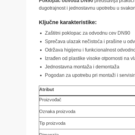
Poklopac odvoda DN90
predstavlja praktič
dugotrajnost i jednostavnu upotrebu u svako
Ključne karakteristike:
Zaštitni poklopac za odvodnu cev DN90
Sprečava ulazak nečistoća i prašine u od
Održava higijenu i funkcionalnost odvodn
Izrađen od plastike visoke otpornosti na vl
Jednostavna montaža i demontaža
Pogodan za upotrebu pri montaži i servisi
Atribut
Proizvođač
Oznaka proizvoda
Tip proizvoda
Dimenzija