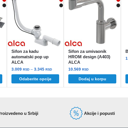
Sifon za kadu
Sifon za umivaonik
B
automatski pop up
HROM design (A403)
1
ALCA
ALCA
aspon
Raspon
3.009
–
3.345
10.569
ena:
RSD
RSD
RSD
cena:
d
Odaberite opcije
Dodaj u korpu
Ovaj
od
.514 rsd
proizvod
3.009 rsd
o
ima
do
2.583 rsd
više
3.345 rsd
varijanti.
roizvedeno u Srbiji
Akcije i popusti
Opcije
mogu