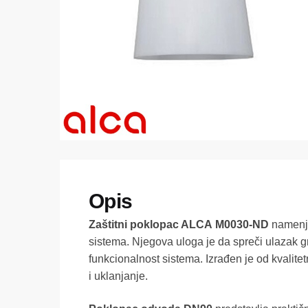
Zaštitni poklopac ALCA
M0030-ND
namenje
sistema. Njegova uloga je da spreči ulazak 
funkcionalnost sistema. Izrađen je od kvalit
i uklanjanje.