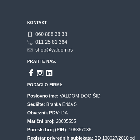
izabrane
na
stranici
KONTAKT
proizvoda.
060 888 38 38
011 25 81 364
shop@valdom.rs
PRATITE NAS:
PODACI O FIRMI:
Poslovno ime:
VALDOM DOO ŠID
Sedište:
Branka Erića 5
Obveznik PDV:
DA
Matični broj:
20695595
Poreski broj (PIB):
106867036
Registar privrednih subjekata:
BD 138027/2010 od