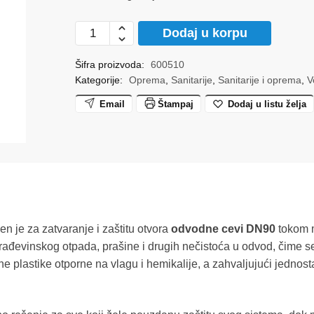
Zaštitni
Dodaj u korpu
poklopac
odvoda
Šifra proizvoda:
600510
Kategorije:
Oprema
,
Sanitarije
,
Sanitarije i oprema
,
V
DN90
(M0030-
Email
Štampaj
Dodaj u listu želja
ND)
ALCA
količina
n je za zatvaranje i zaštitu otvora
odvodne cevi DN90
tokom m
građevinskog otpada, prašine i drugih nečistoća u odvod, čime 
etne plastike otporne na vlagu i hemikalije, a zahvaljujući jedn