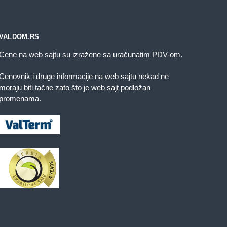
izabrane
na
stranici
VALDOM.RS
proizvoda.
Cene na web sajtu su izražene sa uračunatim PDV-om.
Cenovnik i druge informacije na web sajtu nekad ne
moraju biti tačne zato što je web sajt podložan
promenama.