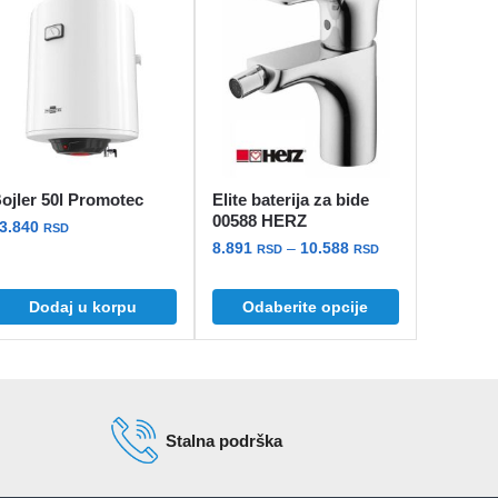
ojler 50l Promotec
Elite baterija za bide
00588 HERZ
3.840
RSD
Raspon
8.891
–
10.588
RSD
RSD
cena:
Ovaj
od
Dodaj u korpu
Odaberite opcije
proizvod
8.891 rsd
ima
do
više
10.588 rsd
varijanti.
Opcije
Stalna podrška
mogu
biti