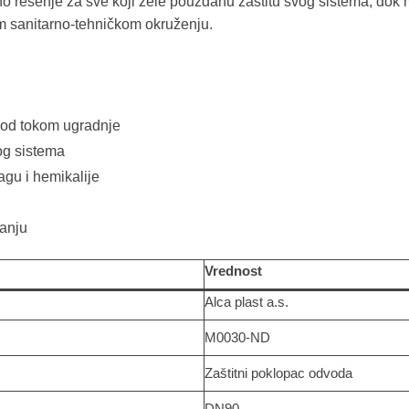
no rešenje za sve koji žele pouzdanu zaštitu svog sistema, dok
m sanitarno-tehničkom okruženju.
vod tokom ugradnje
og sistema
agu i hemikalije
ranju
Vrednost
Alca plast a.s.
M0030-ND
Zaštitni poklopac odvoda
DN90