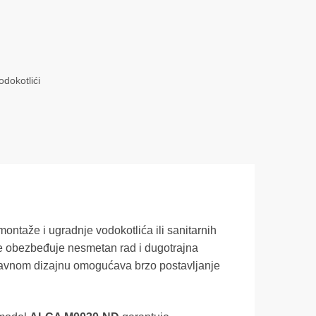
odokotlići
ontaže i ugradnje vodokotlića ili sanitarnih
se obezbeđuje nesmetan rad i dugotrajna
ostavnom dizajnu omogućava brzo postavljanje