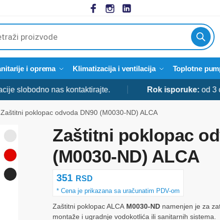
cts
h
nitarije i oprema
Klimatizacija i ventilacija
Toplotne pum
obodno nas kontaktirajte.
Rok isporuke:
od 3 do 5 d
Zaštitni poklopac odvoda DN90 (M0030-ND) ALCA
Zaštitni poklopac 
(M0030-ND) ALCA
351
RSD
Zaštitni poklopac ALCA
M0030-ND
namenjen je za zat
montaže i ugradnje vodokotlića ili sanitarnih sistema.