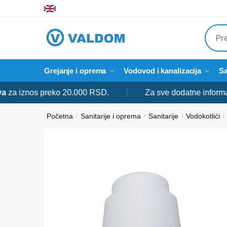
Skip
Skip
to
to
Produ
navigation
content
searc
Grejanje i oprema
Vodovod i kanalizacija
Sa
znos preko 20.000 RSD.
Za sve dodatne informacije sl
Početna
Sanitarije i oprema
Sanitarije
Vodokotlići
/
/
/
/