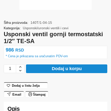
Šifra proizvoda:
140T/1-04-15
Kategorija:
Usponski/uronski ventili i cevi
Usponski ventil gornji termostatski
1/2″ TE-SA
986
RSD
Usponski
Dodaj u korpu
ventil
gornji
termostatski
Dodaj u listu želja
1/2"
Email
Štampaj
TE-
SA
količina