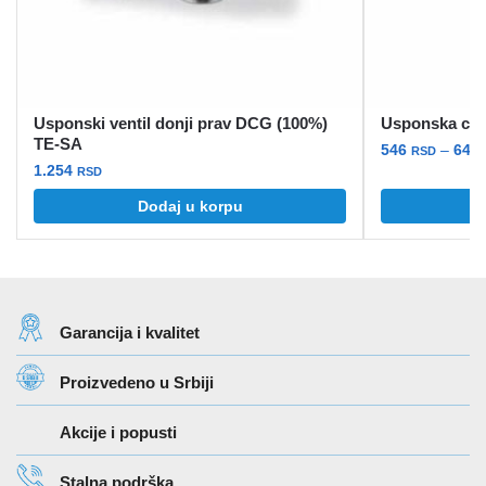
Usponski ventil donji prav DCG (100%)
Usponska ce
TE-SA
546
–
648
RSD
1.254
RSD
Ovaj
Dodaj u korpu
O
proizvod
ima
više
varijanti.
Opcije
Garancija i kvalitet
mogu
biti
Proizvedeno u Srbiji
izabrane
na
Akcije i popusti
stranici
proizvoda.
Stalna podrška