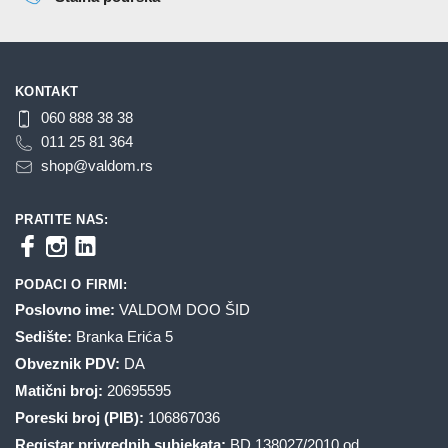
KONTAKT
060 888 38 38
011 25 81 364
shop@valdom.rs
PRATITE NAS:
PODACI O FIRMI:
Poslovno ime:
VALDOM DOO ŠID
Sedište:
Branka Erića 5
Obveznik PDV:
DA
Matični broj:
20695595
Poreski broj (PIB):
106867036
Registar privrednih subjekata:
BD 138027/2010 od