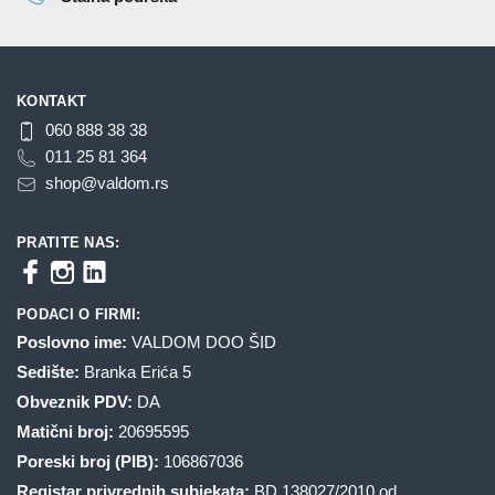
KONTAKT
060 888 38 38
011 25 81 364
shop@valdom.rs
PRATITE NAS:
PODACI O FIRMI:
Poslovno ime:
VALDOM DOO ŠID
Sedište:
Branka Erića 5
Obveznik PDV:
DA
Matični broj:
20695595
Poreski broj (PIB):
106867036
Registar privrednih subjekata:
BD 138027/2010 od