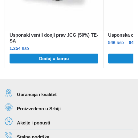
Usponski ventil donji prav JCG (50%) TE-
Usponska ce
SA
546
–
648
RSD
1.254
RSD
Ovaj
Dodaj u korpu
O
proizvod
ima
više
varijanti.
Opcije
Garancija i kvalitet
mogu
biti
Proizvedeno u Srbiji
izabrane
na
Akcije i popusti
stranici
proizvoda.
Stalna podrška