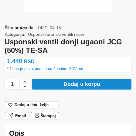
Šifra proizvoda:
142/1-04-15
Kategorija:
Usponski/uronski ventili i cevi
Usponski ventil donji ugaoni JCG
(50%) TE-SA
1.440
RSD
Usponski
Dodaj u korpu
ventil
donji
ugaoni
Dodaj u listu želja
JCG
Email
Štampaj
(50%)
TE-
SA