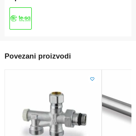
količina
Povezani proizvodi