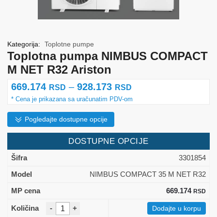
Kategorija:
Toplotne pumpe
Toplotna pumpa NIMBUS COMPACT
M NET R32 Ariston
Raspon
669.174
–
928.173
RSD
RSD
cena:
od
Pogledajte dostupne opcije
669.174 rsd
DOSTUPNE OPCIJE
do
3301854
928.173 rsd
NIMBUS COMPACT 35 M NET R32
669.174
RSD
-
+
Dodajte u korpu