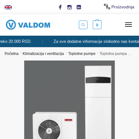
Skip
Skip
Proizvodnja
to
to
navigation
content
0
o 20.000 RSD.
Za sve dodatne informacije slobodno nas kontaktira
Početna
/
Klimatizacija i ventilacija
/
Toplotne pumpe
/
Toplotna pumpa NIMBUS COMPACT M NET R32 Ariston