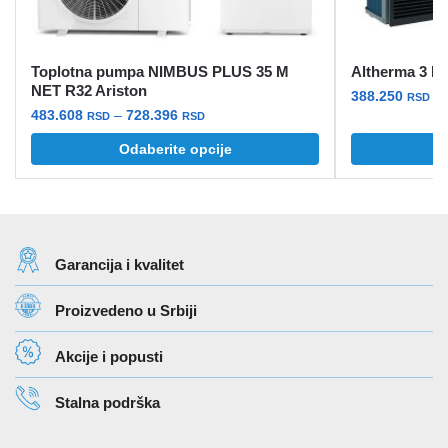
Toplotna pumpa NIMBUS PLUS 35 M
Altherma 3 H 
NET R32 Ariston
388.250
–
RSD
Raspon
483.608
–
728.396
RSD
RSD
Ovaj
cena:
Ovaj
Odaberite opcije
O
proizvod
od
proizvod
ima
483.608 rsd
ima
više
do
više
728.396 rsd
varijanti.
varijanti.
Opcije
Garancija i kvalitet
Opcije
mogu
mogu
biti
Proizvedeno u Srbiji
biti
izabrane
izabrane
na
Akcije i popusti
na
stranici
stranici
proizvoda.
Stalna podrška
proizvoda.