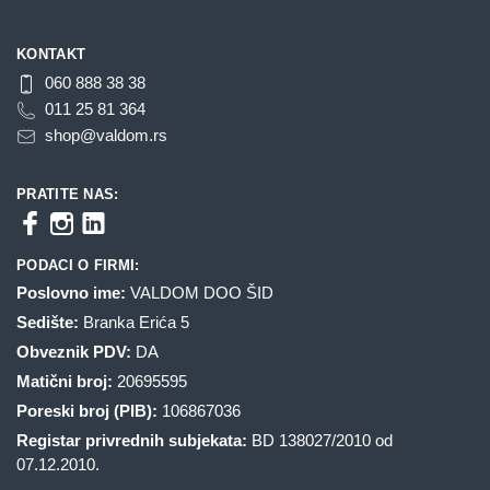
KONTAKT
060 888 38 38
011 25 81 364
shop@valdom.rs
PRATITE NAS:
PODACI O FIRMI:
Poslovno ime:
VALDOM DOO ŠID
Sedište:
Branka Erića 5
Obveznik PDV:
DA
Matični broj:
20695595
Poreski broj (PIB):
106867036
Registar privrednih subjekata:
BD 138027/2010 od
07.12.2010.