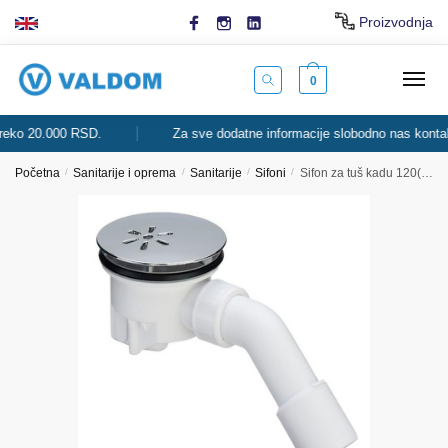
Skip
Skip
Proizvodnja
to
to
navigation
content
0
20.000 RSD.
Za sve dodatne informacije slobodno nas kontaktirajt
Početna
/
Sanitarije i oprema
/
Sanitarije
/
Sifoni
/
Sifon za tuš kadu 120(90)x40/50 PVC, TEMPOPLEX (364786) VIEGA