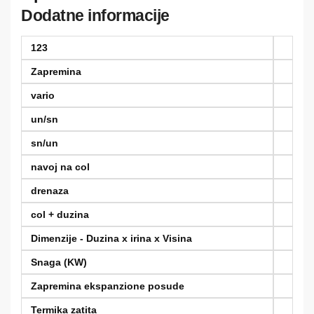
VIEGA
Dodatne informacije
količina
123
Zapremina
vario
un/sn
sn/un
navoj na col
drenaza
col + duzina
Dimenzije - Duzina x irina x Visina
Snaga (KW)
Zapremina ekspanzione posude
Termika zatita