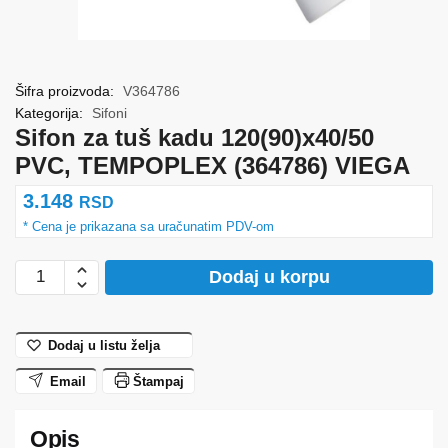
Šifra proizvoda:
V364786
Kategorija:
Sifoni
Sifon za tuš kadu 120(90)x40/50
PVC, TEMPOPLEX (364786) VIEGA
3.148
RSD
Sifon
Dodaj u korpu
za
tuš
kadu
Dodaj u listu želja
120(90)x40/50
Email
Štampaj
PVC,
TEMPOPLEX
(364786)