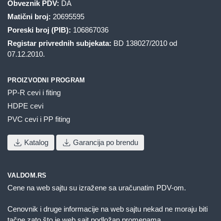
Obveznik PDV:
DA
Matični broj:
20695595
Poreski broj (PIB):
106867036
Registar privrednih subjekata:
BD 138027/2010 od
07.12.2010.
PROIZVODNI PROGRAM
PP-R cevi i fiting
HDPE cevi
PVC cevi i PP fiting
Katalog
Garancija po brendu
VALDOM.RS
Cene na web sajtu su izražene sa uračunatim PDV-om.
Cenovnik i druge informacije na web sajtu nekad ne moraju biti
tačne zato što je web sajt podložan promenama.