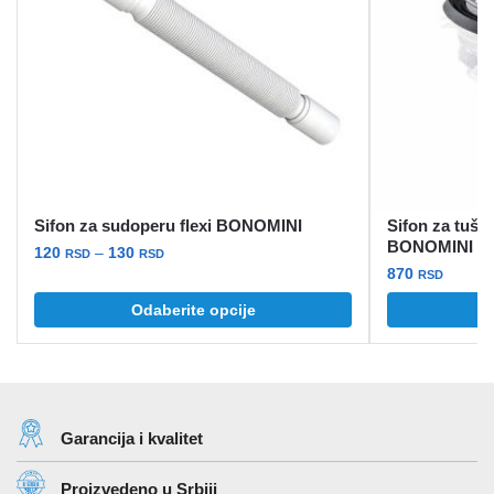
Sifon za sudoperu flexi BONOMINI
Sifon za tuš k
BONOMINI
Raspon
120
–
130
RSD
RSD
870
cena:
RSD
Ovaj
od
Odaberite opcije
proizvod
120 rsd
ima
do
više
130 rsd
varijanti.
Opcije
Garancija i kvalitet
mogu
biti
Proizvedeno u Srbiji