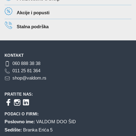
izabrane
na
Akcije i popusti
stranici
proizvoda.
Stalna podrška
KONTAKT
060 888 38 38
011 25 81 364
shop@valdom.rs
PRATITE NAS:
PODACI O FIRMI:
Poslovno ime:
VALDOM DOO ŠID
Sedište:
Branka Erića 5