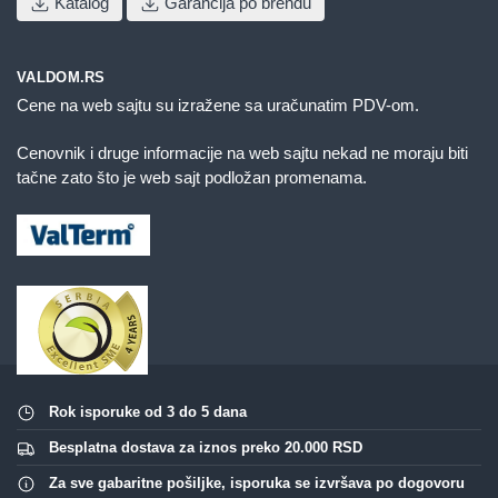
Katalog
Garancija po brendu
VALDOM.RS
Cene na web sajtu su izražene sa uračunatim PDV-om.
Cenovnik i druge informacije na web sajtu nekad ne moraju biti
tačne zato što je web sajt podložan promenama.
Rok isporuke od 3 do 5 dana
Besplatna dostava za iznos preko 20.000 RSD
Za sve gabaritne pošiljke, isporuka se izvršava po dogovoru