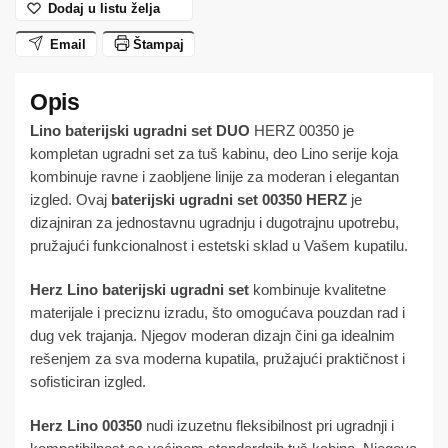
Dodaj u listu želja
količina
Email
Štampaj
Lino baterijski ugradni set DUO
HERZ 00350 je
kompletan ugradni set za tuš kabinu, deo Lino serije koja
kombinuje ravne i zaobljene linije za moderan i elegantan
izgled. Ovaj
baterijski ugradni set 00350 HERZ
je
dizajniran za jednostavnu ugradnju i dugotrajnu upotrebu,
pružajući funkcionalnost i estetski sklad u Vašem kupatilu.
Herz Lino baterijski ugradni set
kombinuje kvalitetne
materijale i preciznu izradu, što omogućava pouzdan rad i
dug vek trajanja. Njegov moderan dizajn čini ga idealnim
rešenjem za sva moderna kupatila, pružajući praktičnost i
sofisticiran izgled.
Herz Lino 00350
nudi izuzetnu fleksibilnost pri ugradnji i