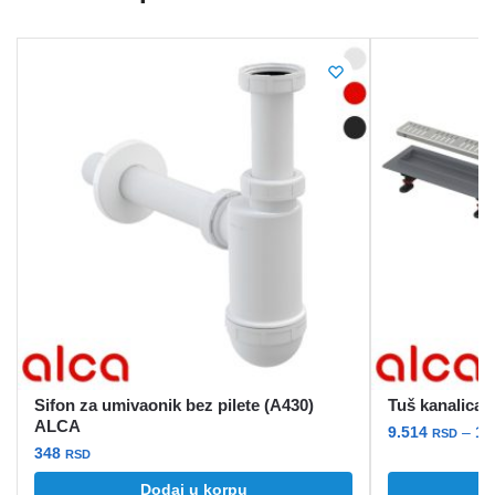
Sifon za umivaonik bez pilete (A430)
Tuš kanalica
ALCA
9.514
–
12
RSD
348
RSD
Ovaj
Dodaj u korpu
O