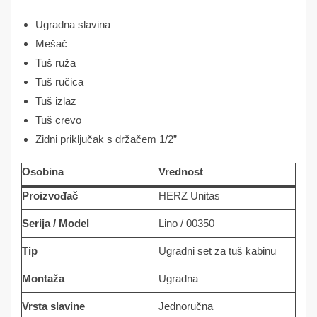
Ugradna slavina
Mešač
Tuš ruža
Tuš ručica
Tuš izlaz
Tuš crevo
Zidni priključak s držačem 1/2”
Osobina
Vrednost
Proizvođač
HERZ Unitas
Serija / Model
Lino / 00350
Tip
Ugradni set za tuš kabinu
Montaža
Ugradna
Vrsta slavine
Jednoručna