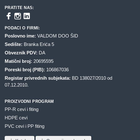
PRATITE NAS:
PODACI O FIRMI:
Poslovno ime:
VALDOM DOO ŠID
Sedište:
Branka Erića 5
Obveznik PDV:
DA
Matični broj:
20695595
Poreski broj (PIB):
106867036
Registar privrednih subjekata:
BD 138027/2010 od
07.12.2010.
PROIZVODNI PROGRAM
PP-R cevi i fiting
HDPE cevi
PVC cevi i PP fiting