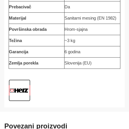
Prebacivač
Da
Materijal
Sanitarni mesing (EN 1982)
Površinska obrada
Hrom-sjajna
Težina
~3 kg
Garancija
6 godina
Zemlja porekla
Slovenija (EU)
Povezani proizvodi