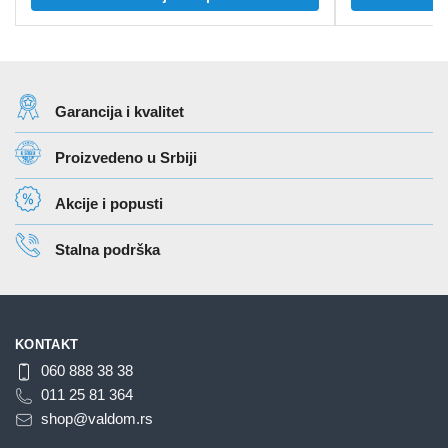
proizvod
ima
više
varijanti.
Opcije
Garancija i kvalitet
mogu
biti
Proizvedeno u Srbiji
izabrane
na
Akcije i popusti
stranici
proizvoda.
Stalna podrška
KONTAKT
060 888 38 38
011 25 81 364
shop@valdom.rs