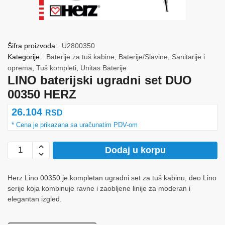
Šifra proizvoda:
U2800350
Kategorije:
Baterije za tuš kabine
,
Baterije/Slavine
,
Sanitarije i
oprema
,
Tuš kompleti
,
Unitas Baterije
LINO baterijski ugradni set DUO
00350 HERZ
26.104
RSD
LINO
Dodaj u korpu
baterijski
ugradni
Herz Lino 00350 je kompletan ugradni set za tuš kabinu, deo Lino
set
serije koja kombinuje ravne i zaobljene linije za moderan i
DUO
elegantan izgled.
00350
HERZ