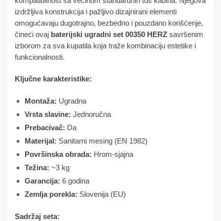
kompatibilnost sa većinom standardnih tuš kabina. Njegova
izdržljiva konstrukcija i pažljivo dizajnirani elementi
omogućavaju dugotrajno, bezbedno i pouzdano korišćenje,
čineći ovaj
baterijski ugradni set 00350 HERZ
savršenim
izborom za sva kupatila koja traže kombinaciju estetike i
funkcionalnosti.
Ključne karakteristike:
Montaža:
Ugradna
Vrsta slavine:
Jednoručna
Prebacivač:
Da
Materijal:
Sanitarni mesing (EN 1982)
Površinska obrada:
Hrom-sjajna
Težina:
~3 kg
Garancija:
6 godina
Zemlja porekla:
Slovenija (EU)
Sadržaj seta: