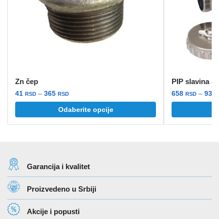
Zn čep
PIP slavina
Raspon
41
–
365
658
–
932
RSD
RSD
RSD
cena:
Ovaj
Ovaj
Odaberite opcije
O
od
proizvod
proizvod
41 rsd
ima
ima
do
više
više
365 rsd
varijanti.
varijanti.
Garancija i kvalitet
Opcije
Opcije
mogu
mogu
Proizvedeno u Srbiji
biti
biti
izabrane
izabrane
Akcije i popusti
na
na