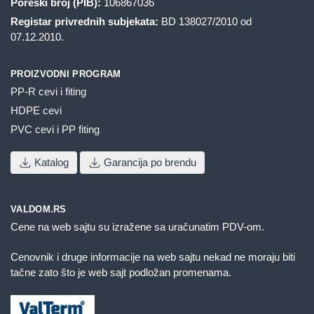
Poreski broj (PIB):
106867036
Registar privrednih subjekata:
BD 138027/2010 od
07.12.2010.
PROIZVODNI PROGRAM
PP-R cevi i fiting
HDPE cevi
PVC cevi i PP fiting
Katalog
Garancija po brendu
VALDOM.RS
Cene na web sajtu su izražene sa uračunatim PDV-om.
Cenovnik i druge informacije na web sajtu nekad ne moraju biti
tačne zato što je web sajt podložan promenama.