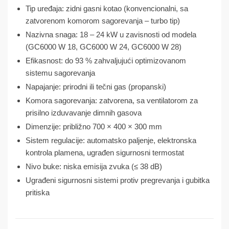
Tip uređaja: zidni gasni kotao (konvencionalni, sa
zatvorenom komorom sagorevanja – turbo tip)
Nazivna snaga: 18 – 24 kW u zavisnosti od modela
(GC6000 W 18, GC6000 W 24, GC6000 W 28)
Efikasnost: do 93 % zahvaljujući optimizovanom
sistemu sagorevanja
Napajanje: prirodni ili tečni gas (propanski)
Komora sagorevanja: zatvorena, sa ventilatorom za
prisilno izduvavanje dimnih gasova
Dimenzije: približno 700 × 400 × 300 mm
Sistem regulacije: automatsko paljenje, elektronska
kontrola plamena, ugrađen sigurnosni termostat
Nivo buke: niska emisija zvuka (≤ 38 dB)
Ugrađeni sigurnosni sistemi protiv pregrevanja i gubitka
pritiska