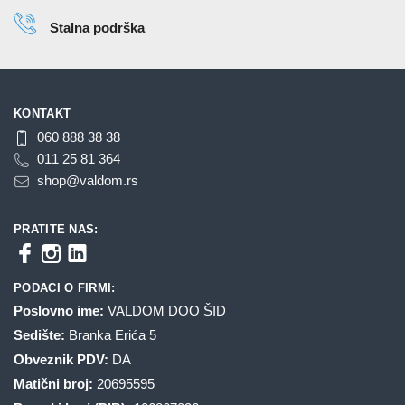
stranici
stranici
Stalna podrška
proizvoda.
proizvoda.
KONTAKT
060 888 38 38
011 25 81 364
shop@valdom.rs
PRATITE NAS:
PODACI O FIRMI:
Poslovno ime:
VALDOM DOO ŠID
Sedište:
Branka Erića 5
Obveznik PDV:
DA
Matični broj:
20695595