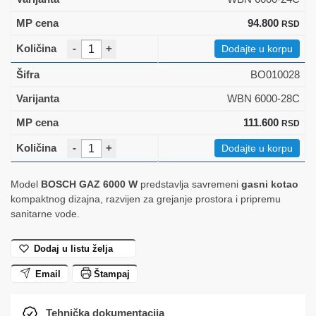
94.800
RSD
-
+
Dodajte u korpu
BO010028
WBN 6000-28C
111.600
RSD
-
+
Dodajte u korpu
Model
BOSCH GAZ 6000 W
predstavlja savremeni
gasni kotao
kompaktnog dizajna, razvijen za grejanje prostora i pripremu
sanitarne vode.
Dodaj u listu želja
Email
Štampaj
Tehnička dokumentacija