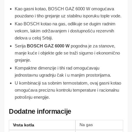
Kao gasni kotao, BOSCH GAZ 6000 W omogućava
pouzdano i tiho grejanje uz stabilnu isporuku tople vode.
Kao BOSCH kotao na gas, odlikuje se dugim radnim
vekom, lakim održavanjem i dostupnošću rezervnih
delova u celoj Srbiji.
Serija
BOSCH GAZ 6000 W
pogodna je za stanove,
manje kuće i objekte gde se traži sigurno i ekonomično
grejanje.
Kompaktne dimenzije i tihi rad omogućavaju
jednostavnu ugradnju čak i u manjim prostorijama.
U kombinaciji sa sobnim termostatom, ovaj gasni kotao
omogućava preciznu kontrolu temperature i racionalnu
potrošnju energije.
Dodatne informacije
Na gas
Vrsta kotla