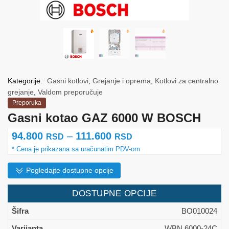
Kategorije:
Gasni kotlovi
,
Grejanje i oprema
,
Kotlovi za centralno
grejanje
,
Valdom preporučuje
Preporuka
Gasni kotao GAZ 6000 W BOSCH
Raspon
94.800
–
111.600
RSD
RSD
cena:
od
Pogledajte dostupne opcije
94.800 rsd
DOSTUPNE OPCIJE
do
BO010024
111.600 rsd
WBN 6000-24C