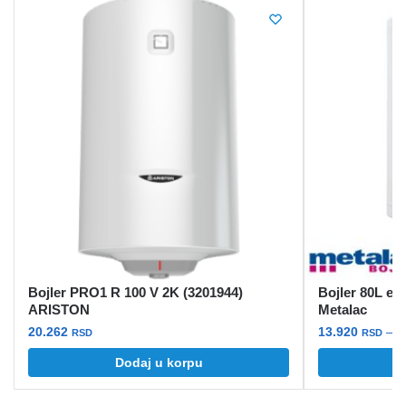
Bojler PRO1 R 100 V 2K (3201944)
Bojler 80L em
ARISTON
Metalac
20.262
13.920
–
1
RSD
RSD
Ovaj
Dodaj u korpu
O
proizvod
ima