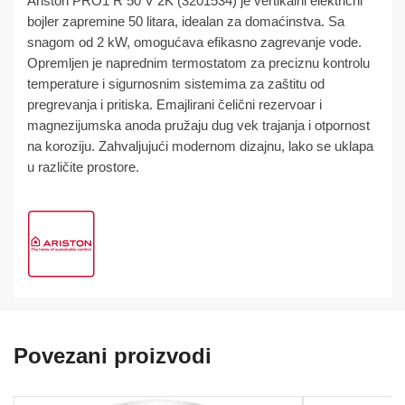
Ariston PRO1 R 50 V 2K (3201534) je vertikalni električni
bojler zapremine 50 litara, idealan za domaćinstva. Sa
snagom od 2 kW, omogućava efikasno zagrevanje vode.
Opremljen je naprednim termostatom za preciznu kontrolu
temperature i sigurnosnim sistemima za zaštitu od
pregrevanja i pritiska. Emajlirani čelični rezervoar i
magnezijumska anoda pružaju dug vek trajanja i otpornost
na koroziju. Zahvaljujući modernom dizajnu, lako se uklapa
u različite prostore.
Povezani proizvodi