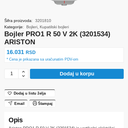
Šifra proizvoda:
3201810
Kategorije:
Bojleri
,
Kupatilski bojleri
Bojler PRO1 R 50 V 2K (3201534)
ARISTON
16.031
RSD
Bojler
Dodaj u korpu
PRO1
R
50
Dodaj u listu želja
V
Email
Štampaj
2K
(3201534)
ARISTON
količina