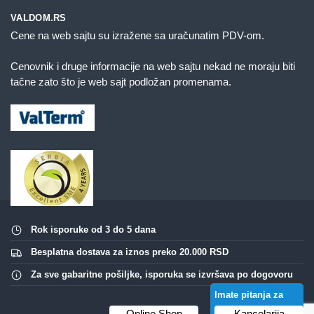
VALDOM.RS
Cene na web sajtu su izražene sa uračunatim PDV-om.
Cenovnik i druge informacije na web sajtu nekad ne moraju biti
tačne zato što je web sajt podložan promenama.
Rok isporuke od 3 do 5 dana
Besplatna dostava za iznos preko 20.000 RSD
Za sve gabaritne pošiljke, isporuka se izvršava po dogovoru
Imate pitanja za
ovaj proizvod?
Online Shop
Kancelarija