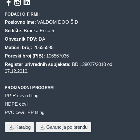
PODACI O FIRMI:
Poslovno ime:
VALDOM DOO ŠID
Sedište:
Branka Erića 5
Obveznik PDV:
DA
Matični broj:
20695595
Poreski broj (PIB):
106867036
Registar privrednih subjekata:
BD 138027/2010 od
07.12.2010.
PROIZVODNI PROGRAM
PP-R cevi i fiting
HDPE cevi
PVC cevi i PP fiting
Katalog
Garancija po brendu