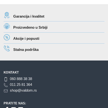
više
varijanti.
Garancija i kvalitet
Opcije
mogu
Proizvedeno u Srbiji
biti
izabrane
Akcije i popusti
na
stranici
Stalna podrška
proizvoda.
KONTAKT
060 888 38 38
011 25 81 364
shop@valdom.rs
PRATITE NAS: