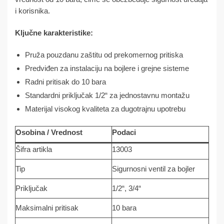
i korisnika.
Ključne karakteristike:
Pruža pouzdanu zaštitu od prekomernog pritiska
Predviđen za instalaciju na bojlere i grejne sisteme
Radni pritisak do 10 bara
Standardni priključak 1/2“ za jednostavnu montažu
Materijal visokog kvaliteta za dugotrajnu upotrebu
Osobina / Vrednost
Podaci
Šifra artikla
13003
Tip
Sigurnosni ventil za bojler
Priključak
1/2“, 3/4“
Maksimalni pritisak
10 bara