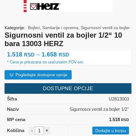
Kategorije:
Bojleri
,
Sanitarije i oprema
,
Sigurnosni ventil za bojler
Sigurnosni ventil za bojler 1/2“ 10
bara 13003 HERZ
Raspon
1.518
–
1.658
RSD
RSD
cena:
od
Pogledajte dostupne opcije
1.518 rsd
DOSTUPNE OPCIJE
do
U2813003
1.658 rsd
Sigurnosni ventil za bojler 1/2''
1.518
RSD
-
+
Dodajte u korpu