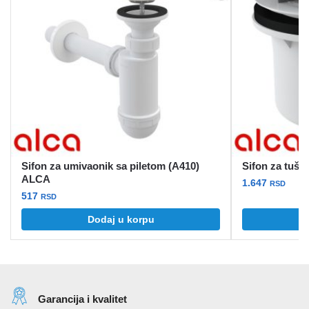
Sifon za umivaonik sa piletom (A410)
Sifon za tuš
ALCA
1.647
RSD
517
RSD
Dodaj u korpu
Garancija i kvalitet