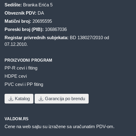
Sedište:
Branka Erića 5
Obveznik PDV:
DA
Matični broj:
20695595
Poreski broj (PIB):
106867036
Registar privrednih subjekata:
BD 138027/2010 od
07.12.2010.
PROIZVODNI PROGRAM
PP-R cevi i fiting
HDPE cevi
PVC cevi i PP fiting
Katalog
Garancija po brendu
VALDOM.RS
Cene na web sajtu su izražene sa uračunatim PDV-om.