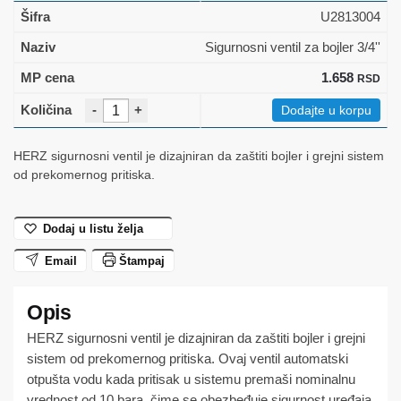
U2813004
Sigurnosni ventil za bojler 3/4''
1.658
RSD
-
+
Dodajte u korpu
HERZ sigurnosni ventil je dizajniran da zaštiti bojler i grejni sistem
od prekomernog pritiska.
Dodaj u listu želja
Email
Štampaj
HERZ sigurnosni ventil je dizajniran da zaštiti bojler i grejni
sistem od prekomernog pritiska. Ovaj ventil automatski
otpušta vodu kada pritisak u sistemu premaši nominalnu
vrednost od 10 bara, čime se obezbeđuje sigurnost uređaja