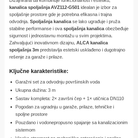
Dizajnirana da kombinuje funkcionalnost i estetiku,
kanalica spoljašnja AVZ112-G501
idealan je izbor za
spoljašnje prostore gde je potrebna efikasna i trajna
odvodnja.
Spoljašnja kanalica
se lako ugrađuje i pruža
stabilne performanse i ova
spoljašnja kanalica
obezbeđuje
sigurnost i jednostavnu montažu u svim projektima.
Zahvaljujući inovativnom dizajnu,
ALCA kanalica
spoljašnja 3m
predstavlja estetski usklađeno i dugotrajno
rešenje za garaže i prilaze.
Ključne karakteristike:
Garažni set za odvodnju površinskih voda
Ukupna dužina: 3 m
Sastav kompleta: 2× završni čep + 1× utičnica DN110
Pogodan za ugradnju u garaže, prilaze, tehničke i
spoljne prostore
Pouzdano i vodonepropusno spajanje sa kanalizacionim
sistemom