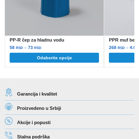
PP-R čep za hladnu vodu
PPR muf beli
Raspon
58
–
73
268
–
4.0
RSD
RSD
RSD
cena:
Ovaj
Ovaj
Odaberite opcije
O
od
proizvod
proizvod
58 rsd
ima
ima
do
više
više
73 rsd
varijanti.
varijanti.
Garancija i kvalitet
Opcije
Opcije
mogu
mogu
Proizvedeno u Srbiji
biti
biti
izabrane
izabrane
Akcije i popusti
na
na
stranici
stranici
Stalna podrška