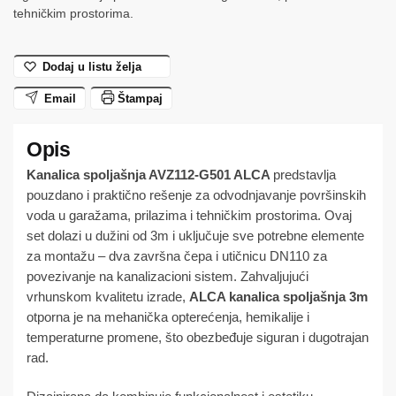
(3m)
tehničkim prostorima.
ALCA
količina
Dodaj u listu želja
Email
Štampaj
Kanalica spoljašnja AVZ112-G501 ALCA
predstavlja
pouzdano i praktično rešenje za odvodnjavanje površinskih
voda u garažama, prilazima i tehničkim prostorima. Ovaj
set dolazi u dužini od 3m i uključuje sve potrebne elemente
za montažu – dva završna čepa i utičnicu DN110 za
povezivanje na kanalizacioni sistem. Zahvaljujući
vrhunskom kvalitetu izrade,
ALCA kanalica spoljašnja 3m
otporna je na mehanička opterećenja, hemikalije i
temperaturne promene, što obezbeđuje siguran i dugotrajan
rad.