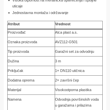
Visoka otpornost na mehanička opterećenja i spoljne
uticaje
Jednostavna montaža i održavanje
Atribut
Vrednost
Proizvođač
Alca plast a.s.
Oznaka proizvoda
AVZ112-G501
Tip proizvoda
Garažni set za odvodnju
Dužina
3 m
Priključak
1× DN110 utičnica
Dodatna oprema
2× završni čep
Materijal
Visokootporna plastika
Namena
Odvodnja površinskih voda
u garažama i prilazima