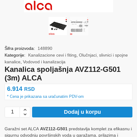
Šifra proizvoda:
148890
Kategorije:
Kanalizacione cevi i fiting
,
Olučnjaci, slivnici i spojne
kanalice
,
Vodovod i kanalizacija
Kanalica spoljašnja AVZ112-G501
(3m) ALCA
6.914
RSD
Kanalica
Dodaj u korpu
spoljašnja
AVZ112-
Garažni set ALCA
AVZ112-G501
predstavlja komplet za efikasnu i
G501
sigurnu odvodnju površinskih voda u garažama, prilazima i