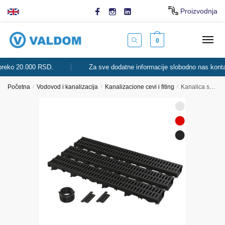
Skip
Skip
Proizvodnja
to
to
navigation
content
0
o 20.000 RSD.
Za sve dodatne informacije slobodno nas kontaktira
Početna
/
Vodovod i kanalizacija
/
Kanalizacione cevi i fiting
/
Kanalica spoljašnja AVZ112-G501 (3m) ALCA