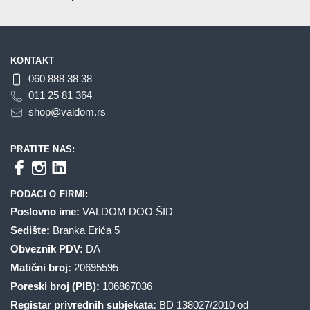
proizvoda.
proizvoda.
KONTAKT
060 888 38 38
011 25 81 364
shop@valdom.rs
PRATITE NAS:
PODACI O FIRMI:
Poslovno ime:
VALDOM DOO ŠID
Sedište:
Branka Erića 5
Obveznik PDV:
DA
Matični broj:
20695595
Poreski broj (PIB):
106867036
Registar privrednih subjekata:
BD 138027/2010 od