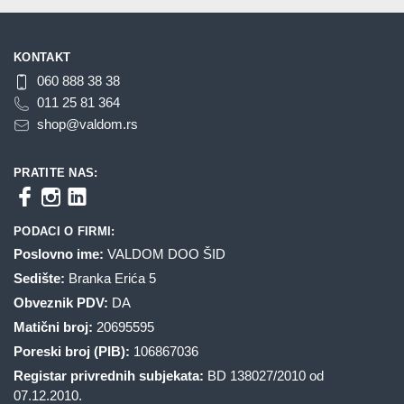
KONTAKT
060 888 38 38
011 25 81 364
shop@valdom.rs
PRATITE NAS:
PODACI O FIRMI:
Poslovno ime:
VALDOM DOO ŠID
Sedište:
Branka Erića 5
Obveznik PDV:
DA
Matični broj:
20695595
Poreski broj (PIB):
106867036
Registar privrednih subjekata:
BD 138027/2010 od
07.12.2010.