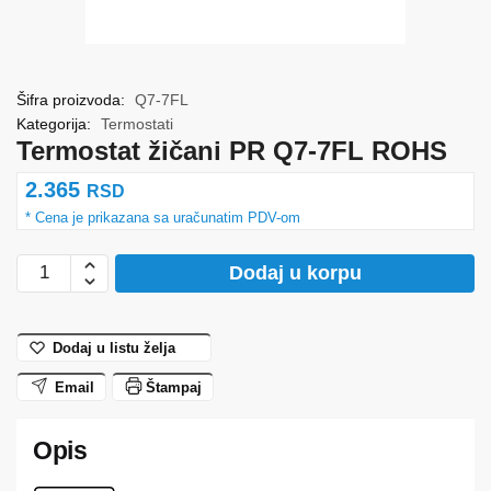
Šifra proizvoda:
Q7-7FL
Kategorija:
Termostati
Termostat žičani PR Q7-7FL ROHS
2.365
RSD
Termostat
Dodaj u korpu
žičani
PR
Q7-
Dodaj u listu želja
7FL
Email
Štampaj
ROHS
količina