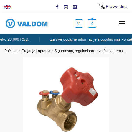
Skip
Skip
Proizvodnja
to
to
navigation
content
0
o 20.000 RSD.
Za sve dodatne informacije slobodno nas kontaktira
Početna
/
Grejanje i oprema
/
Sigurnosna, regulaciona i ozračna oprema
Bal