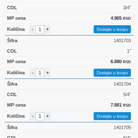
3/4"
4.965
RSD
-
+
Dodajte u korpu
1401703
1"
6.880
RSD
-
+
Dodajte u korpu
1401704
5/4"
7.881
RSD
-
+
Dodajte u korpu
1401705
6/4"