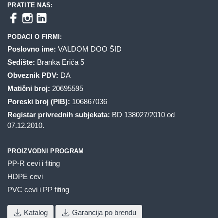
PRATITE NAS:
PODACI O FIRMI:
Poslovno ime:
VALDOM DOO ŠID
Sedište:
Branka Erića 5
Obveznik PDV:
DA
Matični broj:
20695595
Poreski broj (PIB):
106867036
Registar privrednih subjekata:
BD 138027/2010 od
07.12.2010.
PROIZVODNI PROGRAM
PP-R cevi i fiting
HDPE cevi
PVC cevi i PP fiting
Katalog
Garancija po brendu