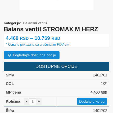
Kategorija:
Balansni ventili
Balans ventil STROMAX M HERZ
Raspon
4.460
–
10.769
RSD
RSD
cena:
od
Pogledajte dostupne opcije
4.460 rsd
DOSTUPNE OPCIJE
do
1401701
10.769 rsd
1/2"
4.460
RSD
-
+
Dodajte u korpu
1401702