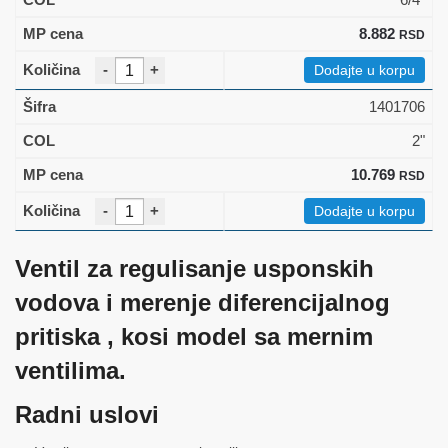
8.882
RSD
-
+
Dodajte u korpu
1401706
2"
10.769
RSD
-
+
Dodajte u korpu
Ventil za regulisanje usponskih
vodova i merenje diferencijalnog
pritiska , kosi model sa mernim
ventilima.
Radni uslovi