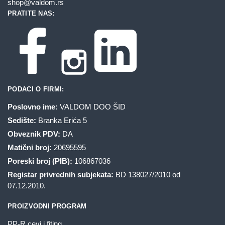
shop@valdom.rs
PRATITE NAS:
PODACI O FIRMI:
Poslovno ime:
VALDOM DOO ŠID
Sedište:
Branka Erića 5
Obveznik PDV:
DA
Matični broj:
20695595
Poreski broj (PIB):
106867036
Registar privrednih subjekata:
BD 138027/2010 od
07.12.2010.
PROIZVODNI PROGRAM
PP-R cevi i fiting