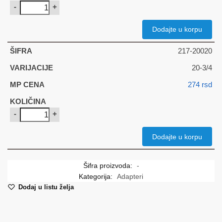
-
+
Dodajte u korpu
217-20020
20-3/4
274
rsd
-
+
Dodajte u korpu
Šifra proizvoda:
-
Kategorija:
Adapteri
Dodaj u listu želja