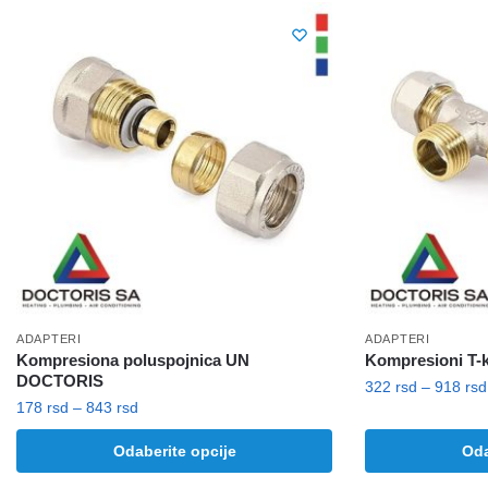
ADAPTERI
ADAPTERI
Kompresiona poluspojnica UN
Kompresioni T
DOCTORIS
322
rsd
–
918
rsd
Raspon
178
rsd
–
843
rsd
Ovaj
cena:
Ovaj
proizvod
Odaberite opcije
Oda
od
proizvod
ima
178 rsd