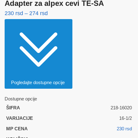
Adapter za alpex cevi TE-SA
Raspon
230
rsd
–
274
rsd
cena:
od
230 rsd
do
274 rsd
Pogledajte dostupne opcije
Dostupne opcije
218-16020
16-1/2
230
rsd