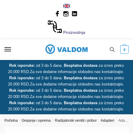
Skip
Skip
to
to
navigation
content
Proizvodnja
0
Rok isporuke:
od 3 do 5 dana.
Besplatna dostava
za iznos preko
20.000 RSD.
Za sve dodatne informacije slobodno nas kontaktirajte.
Rok isporuke:
od 3 do 5 dana.
Besplatna dostava
za iznos preko
20.000 RSD.
Za sve dodatne informacije slobodno nas kontaktirajte.
Rok isporuke:
od 3 do 5 dana.
Besplatna dostava
za iznos preko
20.000 RSD.
Za sve dodatne informacije slobodno nas kontaktirajte.
Rok isporuke:
od 3 do 5 dana.
Besplatna dostava
za iznos preko
20.000 RSD.
Za sve dodatne informacije slobodno nas kontaktirajte.
Početna
/
Grejanje i oprema
/
Radijatorski ventili i pribor
/
Adapteri
/
Adapter za alpex cevi TE-SA