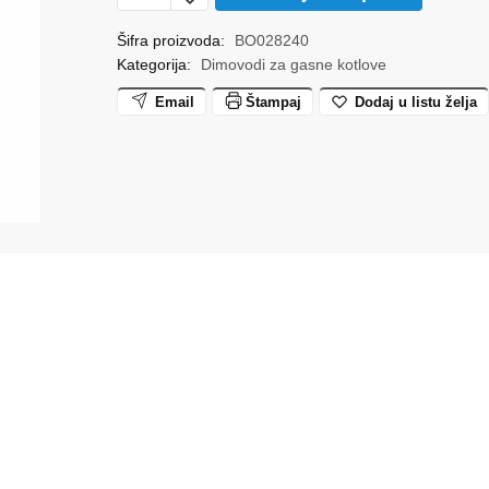
horizontalni
AZ389
Šifra proizvoda:
BO028240
Kategorija:
Dimovodi za gasne kotlove
810
mm
Email
Štampaj
Dodaj u listu želja
BOSCH
količina