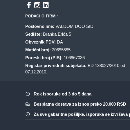
PODACI O FIRMI:
Poslovno ime:
VALDOM DOO ŠID
Sedište:
Branka Erića 5
Obveznik PDV:
DA
Matični broj:
20695595
Poreski broj (PIB):
106867036
Registar privrednih subjekata:
BD 138027/2010 od
07.12.2010.
Rok isporuke od 3 do 5 dana
Besplatna dostava za iznos preko 20.000 RSD
Za sve gabaritne pošiljke, isporuka se izvršav