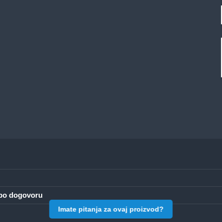
a po dogovoru
Imate pitanja za ovaj proizvod?