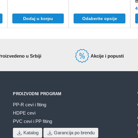
Ovaj
od
4
proizvod
4.536 rs
ima
do
Dodaj u korpu
Odaberite opcije
više
13.836 r
varijanti.
Opcije
mogu
biti
roizvedeno u Srbiji
Akcije i popusti
izabrane
na
stranici
proizvoda.
PROIZVODNI PROGRAM
PP-R cevi i fiting
HDPE cevi
PVC cevi i PP fiting
Katalog
Garancija po brendu