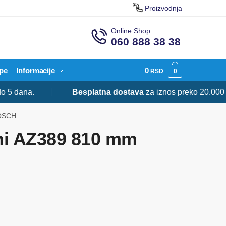
Proizvodnja
Online Shop
060 888 38 38
pe
Informacije
0
RSD
0
dana.
Besplatna dostava
za iznos preko 20.000 RSD
BOSCH
ni AZ389 810 mm