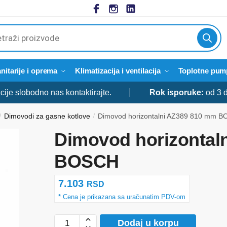
cts
h
nitarije i oprema
Klimatizacija i ventilacija
Toplotne pum
lobodno nas kontaktirajte.
Rok isporuke:
od 3 do 5 
Dimovodi za gasne kotlove
Dimovod horizontalni AZ389 810 mm 
/
/
Dimovod horizontal
BOSCH
7.103
RSD
Dimovod
Dodaj u korpu