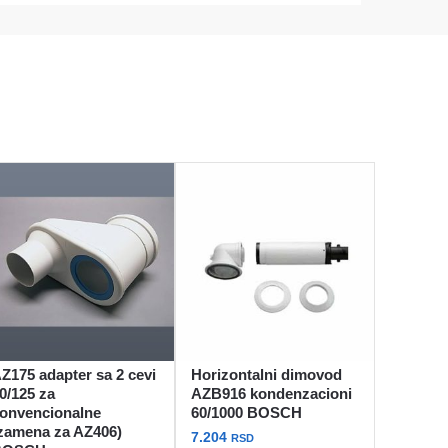
Z175 adapter sa 2 cevi
Horizontalni dimovod
0/125 za
AZB916 kondenzacioni
onvencionalne
60/1000 BOSCH
zamena za AZ406)
7.204
RSD