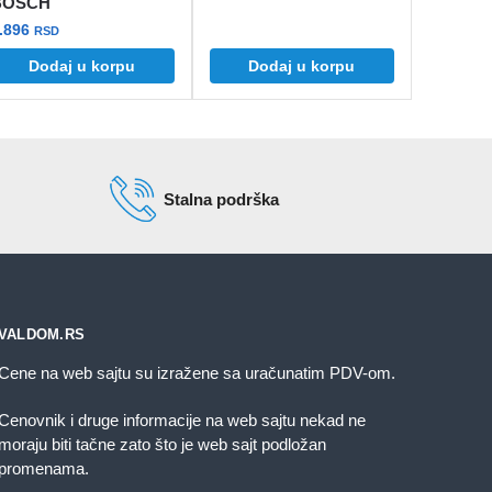
BOSCH
.896
RSD
d
Dodaj u korpu
Dodaj u korpu
sd
Stalna podrška
VALDOM.RS
Cene na web sajtu su izražene sa uračunatim PDV-om.
Cenovnik i druge informacije na web sajtu nekad ne
moraju biti tačne zato što je web sajt podložan
promenama.