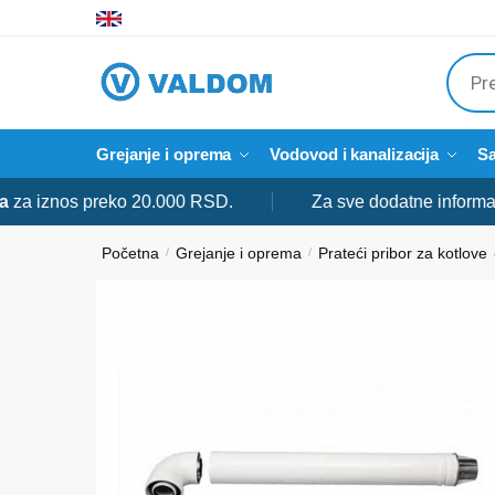
Skip
Skip
to
to
Produ
navigation
content
searc
Grejanje i oprema
Vodovod i kanalizacija
Sa
iznos preko 20.000 RSD.
Za sve dodatne informacije s
Početna
Grejanje i oprema
Prateći pribor za kotlove
/
/