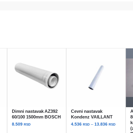
Dimni nastavak AZ392
Cevni nastavak
A
60/100 1500mm BOSCH
Kondenz VAILLANT
8
k
Raspon
8.509
4.536
–
13.836
RSD
RSD
RSD
(
cena: