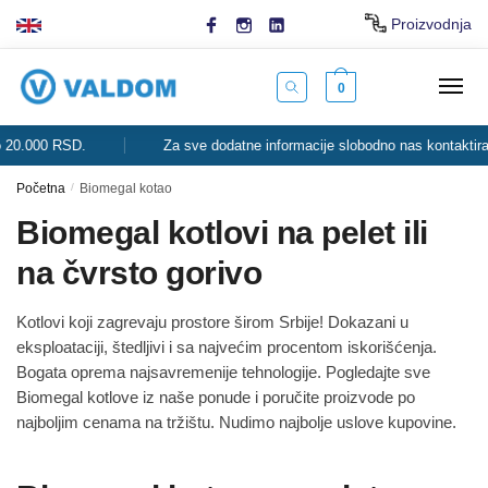
Skip
Skip
Proizvodnja
to
to
navigation
content
0
0.000 RSD.
Za sve dodatne informacije slobodno nas kontaktirajte
Početna
/
Biomegal kotao
Biomegal kotlovi na pelet ili
na čvrsto gorivo
Kotlovi koji zagrevaju prostore širom Srbije! Dokazani u
eksploataciji, štedljivi i sa najvećim procentom iskorišćenja.
Bogata oprema najsavremenije tehnologije. Pogledajte sve
Biomegal kotlove iz naše ponude i poručite proizvode po
najboljim cenama na tržištu. Nudimo najbolje uslove kupovine.