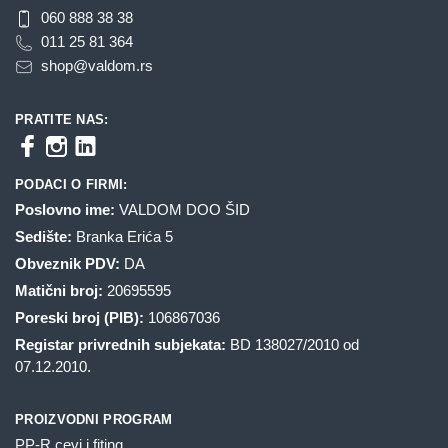
060 888 38 38
011 25 81 364
shop@valdom.rs
PRATITE NAS:
PODACI O FIRMI:
Poslovno ime:
VALDOM DOO ŠID
Sedište:
Branka Erića 5
Obveznik PDV:
DA
Matični broj:
20695595
Poreski broj (PIB):
106867036
Registar privrednih subjekata:
BD 138027/2010 od
07.12.2010.
PROIZVODNI PROGRAM
PP-R cevi i fiting