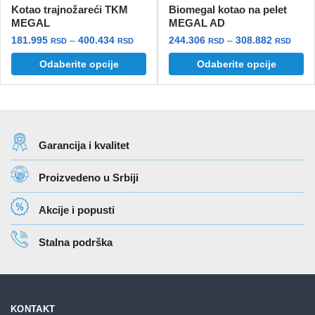
Kotao trajnožareći TKM
Biomegal kotao na pelet
MEGAL
MEGAL AD
Raspon
Rasp
181.995
–
400.434
244.306
–
308.882
RSD
RSD
RSD
RSD
cena:
cena:
Ovaj
Ovaj
Odaberite opcije
Odaberite opcije
od
od
proizvod
proizvod
181.995 rsd
244.3
ima
ima
do
do
više
više
400.434 rsd
308.8
varijanti.
varijanti.
Garancija i kvalitet
Opcije
Opcije
mogu
mogu
Proizvedeno u Srbiji
biti
biti
izabrane
izabrane
Akcije i popusti
na
na
stranici
stranici
Stalna podrška
proizvoda.
proizvoda.
KONTAKT