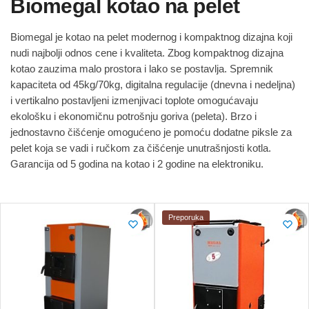
Biomegal kotao na pelet
Biomegal je kotao na pelet modernog i kompaktnog dizajna koji
nudi najbolji odnos cene i kvaliteta. Zbog kompaktnog dizajna
kotao zauzima malo prostora i lako se postavlja. Spremnik
kapaciteta od 45kg/70kg, digitalna regulacije (dnevna i nedeljna)
i vertikalno postavljeni izmenjivaci toplote omogućavaju
ekološku i ekonomičnu potrošnju goriva (peleta). Brzo i
jednostavno čišćenje omogućeno je pomoću dodatne piksle za
pelet koja se vadi i ručkom za čišćenje unutrašnjosti kotla.
Garancija od 5 godina na kotao i 2 godine na elektroniku.
Preporuka