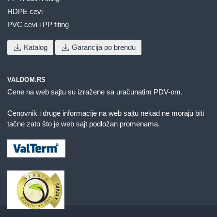
HDPE cevi
PVC cevi i PP fiting
Katalog
Garancija po brendu
VALDOM.RS
Cene na web sajtu su izražene sa uračunatim PDV-om.
Cenovnik i druge informacije na web sajtu nekad ne moraju biti
tačne zato što je web sajt podložan promenama.