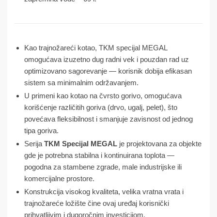
Kao trajnožareći kotao, TKM specijal MEGAL
omogućava izuzetno dug radni vek i pouzdan rad uz
optimizovano sagorevanje — korisnik dobija efikasan
sistem sa minimalnim održavanjem.
U primeni kao kotao na čvrsto gorivo, omogućava
korišćenje različitih goriva (drvo, ugalj, pelet), što
povećava fleksibilnost i smanjuje zavisnost od jednog
tipa goriva.
Serija
TKM Specijal
MEGAL
je projektovana za objekte
gde je potrebna stabilna i kontinuirana toplota —
pogodna za stambene zgrade, male industrijske ili
komercijalne prostore.
Konstrukcija visokog kvaliteta, velika vratna vrata i
trajnožareće ložište čine ovaj uređaj korisnički
prihvatljivim i dugoročnim investicijom.