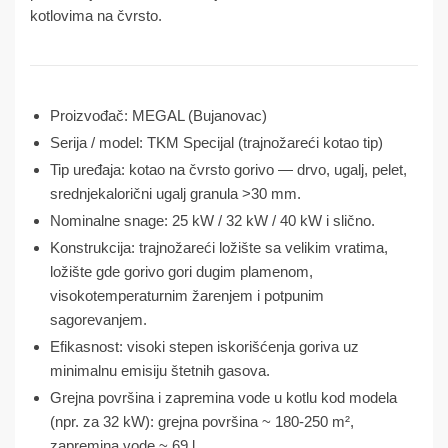
kotlovima na čvrsto.
Proizvođač: MEGAL (Bujanovac)
Serija / model: TKM Specijal (trajnožareći kotao tip)
Tip uređaja: kotao na čvrsto gorivo — drvo, ugalj, pelet,
srednjekalorični ugalj granula >30 mm.
Nominalne snage: 25 kW / 32 kW / 40 kW i slično.
Konstrukcija: trajnožareći ložište sa velikim vratima,
ložište gde gorivo gori dugim plamenom,
visokotemperaturnim žarenjem i potpunim
sagorevanjem.
Efikasnost: visoki stepen iskorišćenja goriva uz
minimalnu emisiju štetnih gasova.
Grejna površina i zapremina vode u kotlu kod modela
(npr. za 32 kW): grejna površina ~ 180-250 m²,
zapremina vode ~ 69 l.