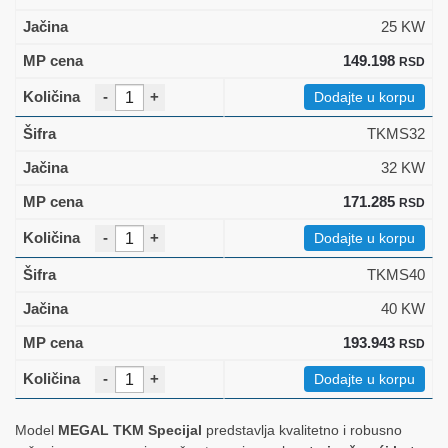
25 KW
149.198
RSD
-
+
Dodajte u korpu
TKMS32
32 KW
171.285
RSD
-
+
Dodajte u korpu
TKMS40
40 KW
193.943
RSD
-
+
Dodajte u korpu
Model
MEGAL TKM Specijal
predstavlja kvalitetno i robusno