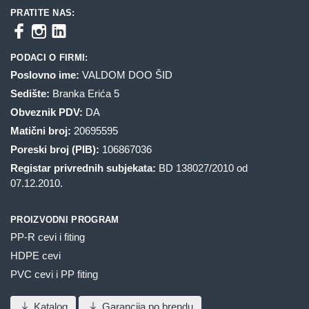
PRATITE NAS:
PODACI O FIRMI:
Poslovno ime:
VALDOM DOO ŠID
Sedište:
Branka Erića 5
Obveznik PDV:
DA
Matični broj:
20695595
Poreski broj (PIB):
106867036
Registar privrednih subjekata:
BD 138027/2010 od
07.12.2010.
PROIZVODNI PROGRAM
PP-R cevi i fiting
HDPE cevi
PVC cevi i PP fiting
Katalog
Garancija po brendu