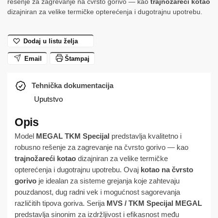
rešenje za zagrevanje na čvrsto gorivo — kao
trajnožareći kotao
dizajniran za velike termičke opterećenja i dugotrajnu upotrebu.
Dodaj u listu želja
Email
Štampaj
Tehnička dokumentacija
Uputstvo
Model
MEGAL TKM Specijal
predstavlja kvalitetno i
robusno rešenje za zagrevanje na čvrsto gorivo — kao
trajnožareći kotao
dizajniran za velike termičke
opterećenja i dugotrajnu upotrebu. Ovaj
kotao na čvrsto
gorivo
je idealan za sisteme grejanja koje zahtevaju
pouzdanost, dug radni vek i mogućnost sagorevanja
različitih tipova goriva. Serija
MVS / TKM Specijal MEGAL
predstavlja sinonim za izdržljivost i efikasnost među