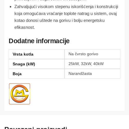
Zahvaljujući visokom stepenu iskorišćenja i konstrukciji
koja omogućava vraćanje toplote natrag u sistem, ovaj
kotao donosi uštede na gorivu i bolju energetsku
efikasnost.
Dodatne informacije
Na čvrsto gorivo
Vrsta kotla
25kW, 32kW, 40kW
Snaga (kW)
Narandžasta
Boja