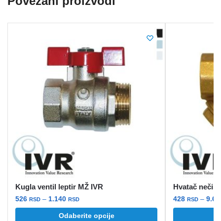
Povezani proizvodi
Kugla ventil leptir MŽ IVR
Hvatač nečist
Raspon
526
–
1.140
428
–
9.6
RSD
RSD
RSD
cena:
Ovaj
Ovaj
Odaberite opcije
O
od