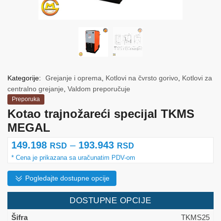
Kategorije:
Grejanje i oprema
,
Kotlovi na čvrsto gorivo
,
Kotlovi za
centralno grejanje
,
Valdom preporučuje
Preporuka
Kotao trajnožareći specijal TKMS
MEGAL
Raspon
149.198
–
193.943
RSD
RSD
cena:
od
Pogledajte dostupne opcije
149.198 rsd
DOSTUPNE OPCIJE
do
TKMS25
193.943 rsd