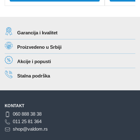
proizvod
proizvod
526 rsd
ima
ima
do
više
više
1.140 rsd
varijanti.
varijanti.
Garancija i kvalitet
Opcije
Opcije
mogu
mogu
Proizvedeno u Srbiji
biti
biti
izabrane
izabrane
Akcije i popusti
na
na
stranici
stranici
Stalna podrška
proizvoda.
proizvoda.
KONTAKT
060 888 38 38
011 25 81 364
shop@valdom.rs