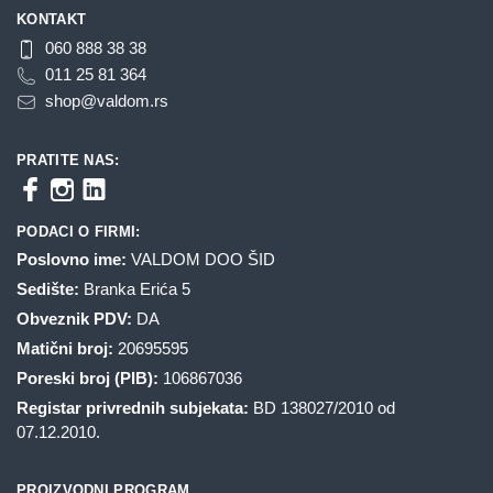
KONTAKT
060 888 38 38
011 25 81 364
shop@valdom.rs
PRATITE NAS:
PODACI O FIRMI:
Poslovno ime:
VALDOM DOO ŠID
Sedište:
Branka Erića 5
Obveznik PDV:
DA
Matični broj:
20695595
Poreski broj (PIB):
106867036
Registar privrednih subjekata:
BD 138027/2010 od
07.12.2010.
PROIZVODNI PROGRAM