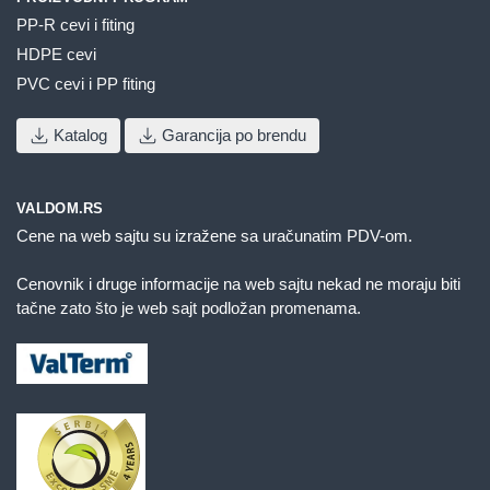
PP-R cevi i fiting
HDPE cevi
PVC cevi i PP fiting
Katalog
Garancija po brendu
VALDOM.RS
Cene na web sajtu su izražene sa uračunatim PDV-om.
Cenovnik i druge informacije na web sajtu nekad ne moraju biti
tačne zato što je web sajt podložan promenama.