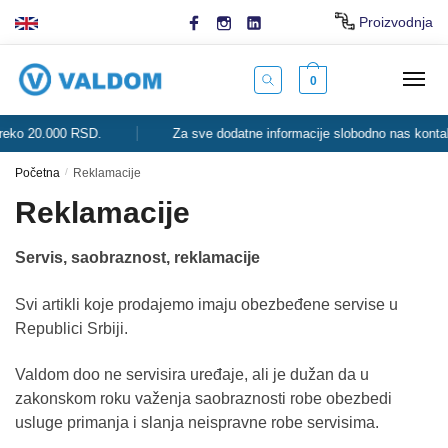
Skip
Skip
Proizvodnja
to
to
navigation
content
0
ko 20.000 RSD.
Za sve dodatne informacije slobodno nas kontaktir
Početna
/
Reklamacije
Reklamacije
Servis, saobraznost, reklamacije
Svi artikli koje prodajemo imaju obezbeđene servise u
Republici Srbiji.
Valdom doo ne servisira uređaje, ali je dužan da u
zakonskom roku važenja saobraznosti robe obezbedi
usluge primanja i slanja neispravne robe servisima.