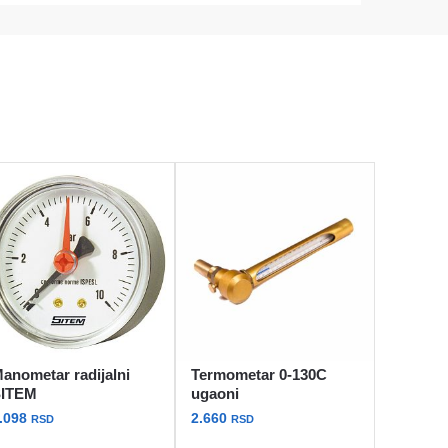
anometar radijalni
Termometar 0-130C
SITEM
ugaoni
.098
2.660
RSD
RSD