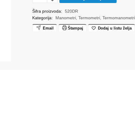
aksijalni
fI
Šifra proizvoda:
520DR
Kategorija:
Manometri, Termometri, Termomanometr
63
0-
Email
Štampaj
Dodaj u listu želja
120
C
KENNER
količina