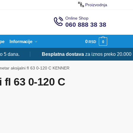
Proizvodnja
Online Shop
060 888 38 38
pe
Informacije
0
RSD
0
ana.
Besplatna dostava
za iznos preko 20.000 RSD.
etar aksijalni fI 63 0-120 C KENNER
 fI 63 0-120 C