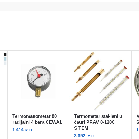
Termomanometar 80
Termometar stakleni u
M
radijalni 4 bara CEWAL
čauri PRAV 0-120C
SITEM
1.414
1
RSD
3.692
RSD