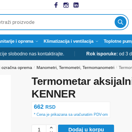
cts
h
nitarije i oprema
Klimatizacija i ventilacija
Toplotne pum
lobodno nas kontaktirajte.
Rok isporuke:
od 3 do 5 d
 i ozračna oprema
Manometri, Termometri, Termomanometri
Termom
/
/
Termometar aksijalni
KENNER
662
RSD
Termometar
Dodaj u korpu