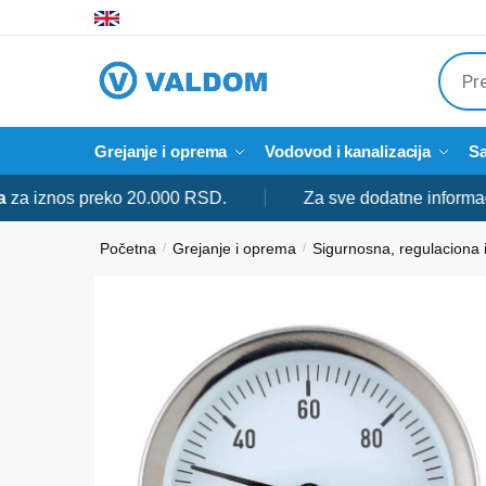
Skip
Skip
to
to
Produ
navigation
content
searc
Grejanje i oprema
Vodovod i kanalizacija
Sa
znos preko 20.000 RSD.
Za sve dodatne informacije s
Početna
Grejanje i oprema
Sigurnosna, regulaciona
/
/