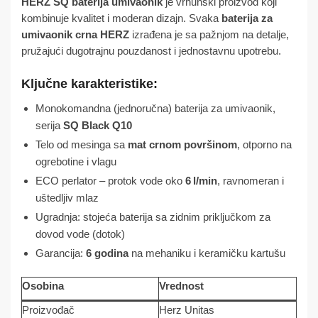
HERZ SQ baterija umivaonik
je vrhunski proizvod koji
kombinuje kvalitet i moderan dizajn. Svaka
baterija za
umivaonik crna HERZ
izrađena je sa pažnjom na detalje,
pružajući dugotrajnu pouzdanost i jednostavnu upotrebu.
Ključne karakteristike:
Monokomandna (jednoručna) baterija za umivaonik,
serija
SQ Black Q10
Telo od mesinga sa
mat crnom površinom
, otporno na
ogrebotine i vlagu
ECO perlator – protok vode oko
6 l/min
, ravnomeran i
uštedljiv mlaz
Ugradnja: stojeća baterija sa zidnim priključkom za
dovod vode (dotok)
Garancija:
6 godina
na mehaniku i keramičku kartušu
Osobina
Vrednost
Proizvođač
Herz Unitas