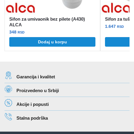
Sifon za umivaonik bez pilete (A430)
Sifon za tuš
ALCA
1.647
RSD
348
RSD
Dodaj u korpu
Garancija i kvalitet
Proizvedeno u Srbiji
Akcije i popusti
Stalna podrška