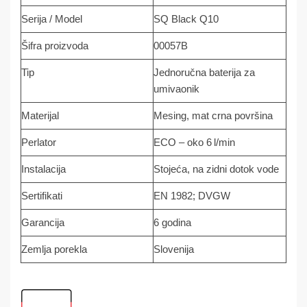
Serija / Model
SQ Black Q10
Šifra proizvoda
00057B
Tip
Jednoručna baterija za
umivaonik
Materijal
Mesing, mat crna površina
Perlator
ECO – oko 6 l/min
Instalacija
Stojeća, na zidni dotok vode
Sertifikati
EN 1982; DVGW
Garancija
6 godina
Zemlja porekla
Slovenija