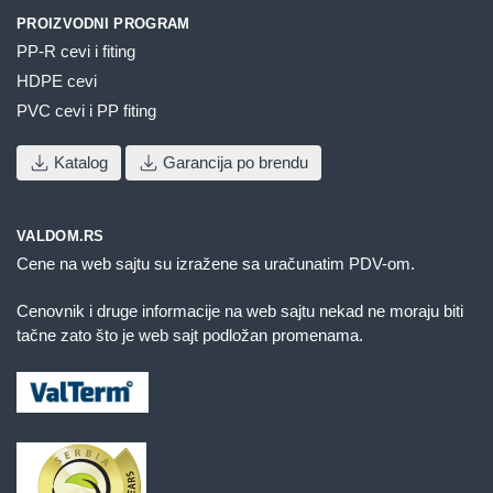
PROIZVODNI PROGRAM
PP-R cevi i fiting
HDPE cevi
PVC cevi i PP fiting
Katalog
Garancija po brendu
VALDOM.RS
Cene na web sajtu su izražene sa uračunatim PDV-om.
Cenovnik i druge informacije na web sajtu nekad ne moraju biti
tačne zato što je web sajt podložan promenama.