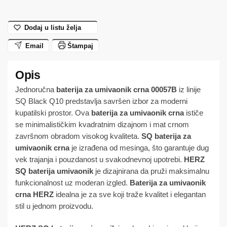
crna
00057B
HERZ
Dodaj u listu želja
količina
Email
Štampaj
Jednoručna
baterija za umivaonik crna 00057B
iz linije
SQ Black Q10 predstavlja savršen izbor za moderni
kupatilski prostor. Ova
baterija za umivaonik crna
ističe
se minimalističkim kvadratnim dizajnom i mat crnom
završnom obradom visokog kvaliteta.
SQ baterija za
umivaonik crna
je izrađena od mesinga, što garantuje dug
vek trajanja i pouzdanost u svakodnevnoj upotrebi.
HERZ
SQ baterija umivaonik
je dizajnirana da pruži maksimalnu
funkcionalnost uz moderan izgled.
Baterija za umivaonik
crna HERZ
idealna je za sve koji traže kvalitet i elegantan
stil u jednom proizvodu.