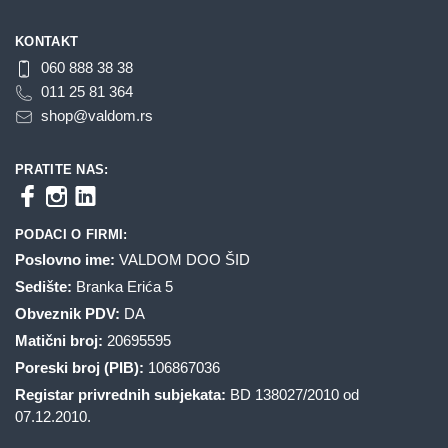
KONTAKT
060 888 38 38
011 25 81 364
shop@valdom.rs
PRATITE NAS:
PODACI O FIRMI:
Poslovno ime:
VALDOM DOO ŠID
Sedište:
Branka Erića 5
Obveznik PDV:
DA
Matični broj:
20695595
Poreski broj (PIB):
106867036
Registar privrednih subjekata:
BD 138027/2010 od
07.12.2010.