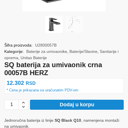
Šifra proizvoda:
U2800057B
Kategorije:
Baterije za umivaonike
,
Baterije/Slavine
,
Sanitarije i
oprema
,
Unitas Baterije
SQ baterija za umivaonik crna
00057B HERZ
12.302
RSD
SQ
Dodaj u korpu
baterija
za
Jednoručna baterija iz linije
SQ Black Q10
, namenjena montaži
umivaonik
na umivaonik.