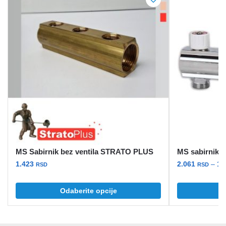
MS Sabirnik bez ventila STRATO PLUS
MS sabirnik s
1.423
2.061
–
12
RSD
RSD
Ovaj
Ovaj
Odaberite opcije
O
proizvod
proizvod
ima
ima
više
više