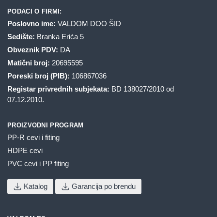
PODACI O FIRMI:
Poslovno ime:
VALDOM DOO ŠID
Sedište:
Branka Erića 5
Obveznik PDV:
DA
Matični broj:
20695595
Poreski broj (PIB):
106867036
Registar privrednih subjekata:
BD 138027/2010 od
07.12.2010.
PROIZVODNI PROGRAM
PP-R cevi i fiting
HDPE cevi
PVC cevi i PP fiting
Katalog
Garancija po brendu