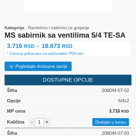
Kategorija:
Razdelnici i sabirnici za grejanje
MS sabirnik sa ventilima 5/4 TE-SA
Raspon
3.716
–
18.673
RSD
RSD
cena:
od
Pogledajte dostupne opcije
3.716 rsd
DOSTUPNE OPCIJE
do
208DM-07-02
18.673 rsd
5/4x2
3.716
RSD
-
+
Dodajte u korpu
208DM-07-03