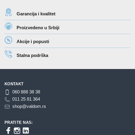
varijanti.
varijanti.
Opcije
Opcije
Garancija i kvalitet
mogu
mogu
biti
biti
Proizvedeno u Srbiji
izabrane
izabrane
na
na
Akcije i popusti
stranici
stranici
proizvoda.
proizvoda.
Stalna podrška
KONTAKT
060 888 38 38
011 25 81 364
shop@valdom.rs
PRATITE NAS: