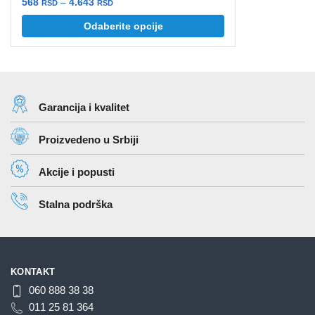
Raspon
568
–
4.643
RSD
RSD
cena:
Ovaj
Odaberite opcije
od
proizvod
568 rsd
ima
do
više
4.643 rsd
varijanti.
Garancija i kvalitet
Opcije
mogu
Proizvedeno u Srbiji
biti
izabrane
Akcije i popusti
na
stranici
Stalna podrška
proizvoda.
KONTAKT
060 888 38 38
011 25 81 364