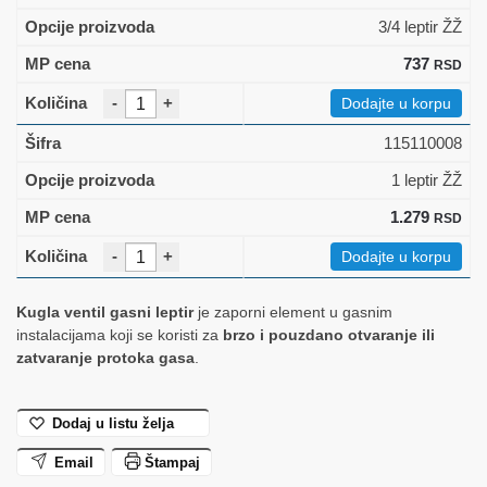
3/4 leptir ŽŽ
737
RSD
-
+
Dodajte u korpu
115110008
1 leptir ŽŽ
1.279
RSD
-
+
Dodajte u korpu
Kugla ventil gasni leptir
je zaporni element u gasnim
instalacijama koji se koristi za
brzo i pouzdano otvaranje ili
zatvaranje protoka gasa
.
Dodaj u listu želja
Email
Štampaj