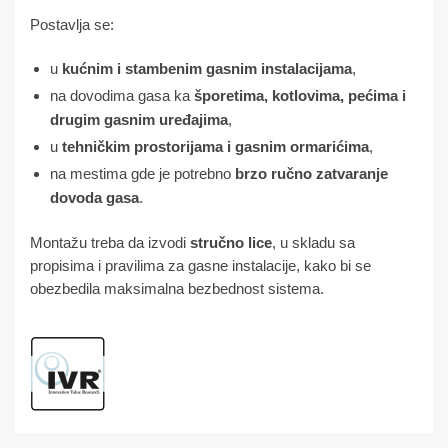
Postavlja se:
u
kućnim i stambenim gasnim instalacijama
,
na dovodima gasa ka
šporetima, kotlovima, pećima i
drugim gasnim uređajima
,
u
tehničkim prostorijama i gasnim ormarićima
,
na mestima gde je potrebno
brzo ručno zatvaranje
dovoda gasa
.
Montažu treba da izvodi
stručno lice
, u skladu sa
propisima i pravilima za gasne instalacije, kako bi se
obezbedila maksimalna bezbednost sistema.