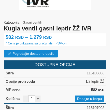
Kategorija:
Gasni ventili
Kugla ventil gasni leptir ŽŽ IVR
Raspon
582
–
1.279
RSD
RSD
cena:
od
Pogledajte dostupne opcije
582 rsd
DOSTUPNE OPCIJE
do
115105008
1.279 rsd
1/2 leptir ŽŽ
582
RSD
-
+
Dodajte u korpu
115107008