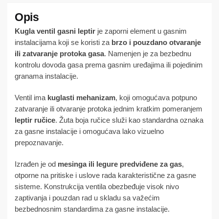
Kugla ventil gasni leptir
je zaporni element u gasnim
instalacijama koji se koristi za
brzo i pouzdano otvaranje
ili zatvaranje protoka gasa
. Namenjen je za bezbednu
kontrolu dovoda gasa prema gasnim uređajima ili pojedinim
granama instalacije.
Ventil ima
kuglasti mehanizam
, koji omogućava potpuno
zatvaranje ili otvaranje protoka jednim kratkim pomeranjem
leptir ručice
. Žuta boja ručice služi kao standardna oznaka
za gasne instalacije i omogućava lako vizuelno
prepoznavanje.
Izrađen je od
mesinga ili legure predviđene za gas
,
otporne na pritiske i uslove rada karakteristične za gasne
sisteme. Konstrukcija ventila obezbeđuje visok nivo
zaptivanja i pouzdan rad u skladu sa važećim
bezbednosnim standardima za gasne instalacije.