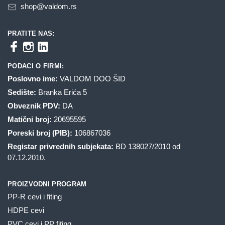
shop@valdom.rs
PRATITE NAS:
PODACI O FIRMI:
Poslovno ime:
VALDOM DOO ŠID
Sedište:
Branka Erića 5
Obveznik PDV:
DA
Matični broj:
20695595
Poreski broj (PIB):
106867036
Registar privrednih subjekata:
BD 138027/2010 od
07.12.2010.
PROIZVODNI PROGRAM
PP-R cevi i fiting
HDPE cevi
PVC cevi i PP fiting