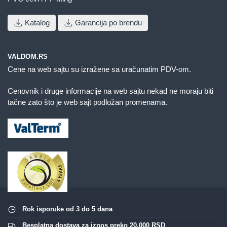
Katalog
Garancija po brendu
VALDOM.RS
Cene na web sajtu su izražene sa uračunatim PDV-om.
Cenovnik i druge informacije na web sajtu nekad ne moraju biti
tačne zato što je web sajt podložan promenama.
Rok isporuke od 3 do 5 dana
Besplatna dostava za iznos preko 20.000 RSD