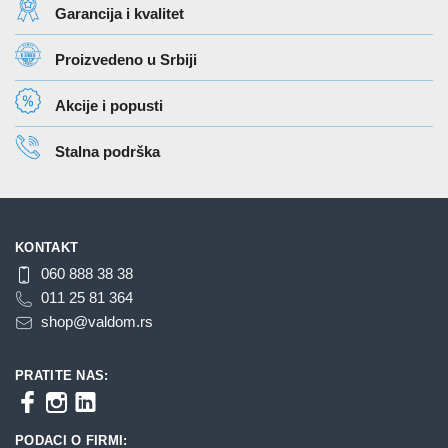
Garancija i kvalitet
Opcije
mogu
Proizvedeno u Srbiji
biti
izabrane
Akcije i popusti
na
stranici
Stalna podrška
proizvoda.
KONTAKT
060 888 38 38
011 25 81 364
shop@valdom.rs
PRATITE NAS:
PODACI O FIRMI: