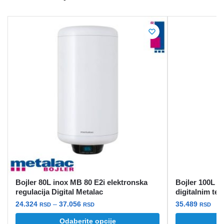
Bojler 80L inox MB 80 E2i elektronska
Bojler 100L p
regulacija Digital Metalac
digitalnim te
Raspon
24.324
–
37.056
35.489
RSD
RSD
RSD
cena:
Ovaj
Odaberite opcije