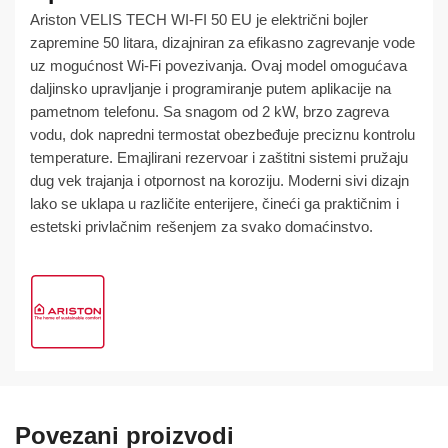
ARISTON
Ariston VELIS TECH WI-FI 50 EU je električni bojler
količina
zapremine 50 litara, dizajniran za efikasno zagrevanje vode
uz mogućnost Wi-Fi povezivanja. Ovaj model omogućava
daljinsko upravljanje i programiranje putem aplikacije na
pametnom telefonu. Sa snagom od 2 kW, brzo zagreva
vodu, dok napredni termostat obezbeđuje preciznu kontrolu
temperature. Emajlirani rezervoar i zaštitni sistemi pružaju
dug vek trajanja i otpornost na koroziju. Moderni sivi dizajn
lako se uklapa u različite enterijere, čineći ga praktičnim i
estetski privlačnim rešenjem za svako domaćinstvo.
Povezani proizvodi