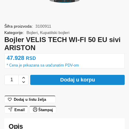
Šifra proizvoda:
3100911
Kategorije:
Bojleri
,
Kupatilski bojleri
Bojler VELIS TECH WI-FI 50 EU sivi
ARISTON
47.928
RSD
Bojler
Dodaj u korpu
VELIS
TECH
WI-
Dodaj u listu želja
FI
Email
Štampaj
50
EU
sivi