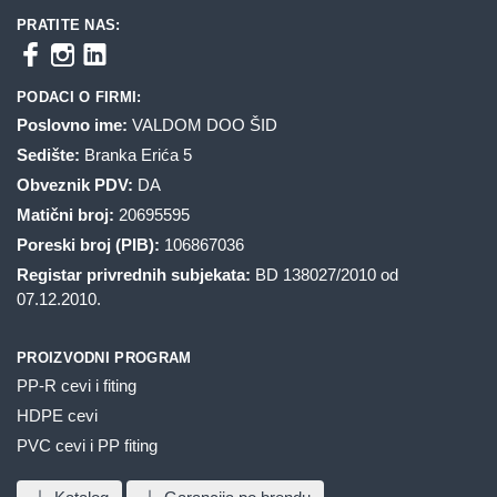
PRATITE NAS:
PODACI O FIRMI:
Poslovno ime:
VALDOM DOO ŠID
Sedište:
Branka Erića 5
Obveznik PDV:
DA
Matični broj:
20695595
Poreski broj (PIB):
106867036
Registar privrednih subjekata:
BD 138027/2010 od
07.12.2010.
PROIZVODNI PROGRAM
PP-R cevi i fiting
HDPE cevi
PVC cevi i PP fiting