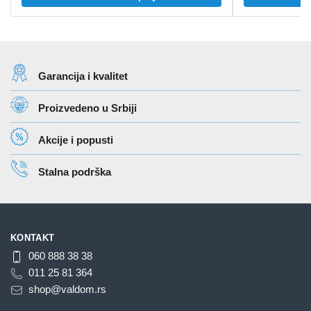
od
proizvod
24.324 rsd
ima
do
više
37.056 rsd
varijanti.
Garancija i kvalitet
Opcije
mogu
Proizvedeno u Srbiji
biti
izabrane
Akcije i popusti
na
stranici
Stalna podrška
proizvoda.
KONTAKT
060 888 38 38
011 25 81 364
shop@valdom.rs