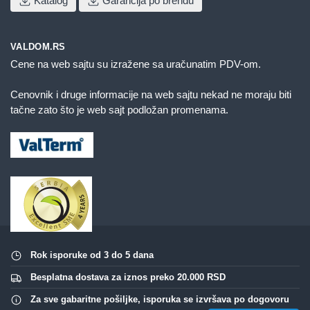
Katalog
Garancija po brendu
VALDOM.RS
Cene na web sajtu su izražene sa uračunatim PDV-om.
Cenovnik i druge informacije na web sajtu nekad ne moraju biti
tačne zato što je web sajt podložan promenama.
Rok isporuke od 3 do 5 dana
Besplatna dostava za iznos preko 20.000 RSD
Za sve gabaritne pošiljke, isporuka se izvršava po dogovoru