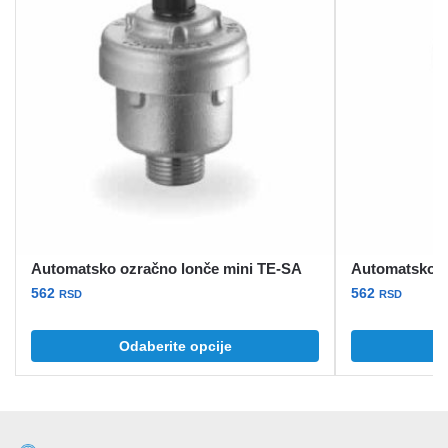
Automatsko ozračno lonče mini TE-SA
Automatsko o
562
562
RSD
RSD
Ovaj
Odaberite opcije
proizvod
ima
više
varijanti.
Opcije