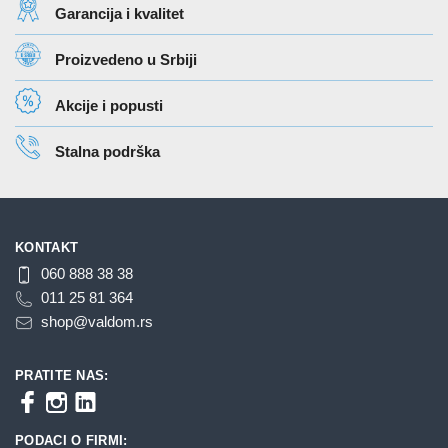
Garancija i kvalitet
mogu
biti
Proizvedeno u Srbiji
izabrane
na
Akcije i popusti
stranici
proizvoda.
Stalna podrška
KONTAKT
060 888 38 38
011 25 81 364
shop@valdom.rs
PRATITE NAS:
PODACI O FIRMI: