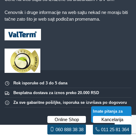
Cenovnik i druge informacije na web sajtu nekad ne moraju biti
tačne zato što je web sajt podložan promenama.
Rok isporuke od 3 do 5 dana
Besplatna dostava za iznos preko 20.000 RSD
Za sve gabaritne pošiljke, isporuka se izvršava po dogovoru
Imate pitanja za
ovaj proizvod?
Online Shop
Kancelarija
060 888 38 38
011 25 81 364