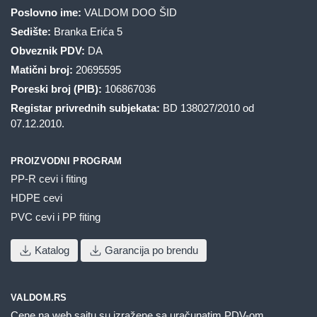
Poslovno ime:
VALDOM DOO ŠID
Sedište:
Branka Erića 5
Obveznik PDV:
DA
Matični broj:
20695595
Poreski broj (PIB):
106867036
Registar privrednih subjekata:
BD 138027/2010 od
07.12.2010.
PROIZVODNI PROGRAM
PP-R cevi i fiting
HDPE cevi
PVC cevi i PP fiting
Katalog
Garancija po brendu
VALDOM.RS
Cene na web sajtu su izražene sa uračunatim PDV-om.