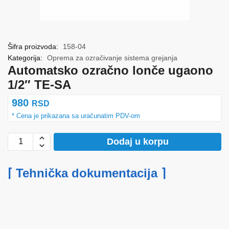
Šifra proizvoda:
158-04
Kategorija:
Oprema za ozračivanje sistema grejanja
Automatsko ozračno lonče ugaono
1/2″ TE-SA
980
RSD
Automatsko
Dodaj u korpu
ozračno
lonče
⌈ Tehnička dokumentacija ⌉
ugaono
1/2"
TE-
SA
količina