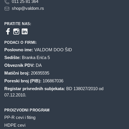
011 25 81 364
shop@valdom.rs
PRATITE NAS:
PODACI O FIRMI:
Poslovno ime:
VALDOM DOO ŠID
Sedište:
Branka Erića 5
Obveznik PDV:
DA
Matični broj:
20695595
Poreski broj (PIB):
106867036
Registar privrednih subjekata:
BD 138027/2010 od
07.12.2010.
PROIZVODNI PROGRAM
PP-R cevi i fiting
HDPE cevi