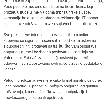
Pored naših zaposlenih, u cilju pružanja određenih usluga,
Vaše podatke možemo da ustupimo trećim licima koji
pružaju usluge u ime Valdoma (npr. kurirske službe,
kompanije koje se bave obradom reklamacija, IT partneri
koji se bave održavanjem web sajta/mobilne aplikacije).
Sve prikupljene informacije o Vama prilikom online
kupovine su sigurne i nećemo ih ni pod kojim uslovima
zloupotrebiti niti prodavati na tržištu, što Vam osigurava
potpuno sigurno i bezbedno poslovanje i saradnju sa
Valdomom. Svi naši zaposleni (i poslovni partneri)
odgovorni su za poštovanje svih načela zaštite podataka o
ličnosti.
Valdom preduzima sve mere kako bi maksimalno osigurao
lične podatke. Ti podaci su brižljivo osigurani od gubitka,
uništavanja, izmena, falsifikovanja, manipulacije i
neovlašćenog pristupa ili upotrebe.