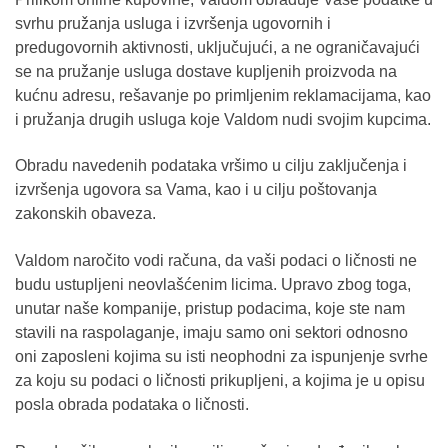
svrhu pružanja usluga i izvršenja ugovornih i
predugovornih aktivnosti, uključujući, a ne ograničavajući
se na pružanje usluga dostave kupljenih proizvoda na
kućnu adresu, rešavanje po primljenim reklamacijama, kao
i pružanja drugih usluga koje Valdom nudi svojim kupcima.
Obradu navedenih podataka vršimo u cilju zaključenja i
izvršenja ugovora sa Vama, kao i u cilju poštovanja
zakonskih obaveza.
Valdom naročito vodi računa, da vaši podaci o ličnosti ne
budu ustupljeni neovlašćenim licima. Upravo zbog toga,
unutar naše kompanije, pristup podacima, koje ste nam
stavili na raspolaganje, imaju samo oni sektori odnosno
oni zaposleni kojima su isti neophodni za ispunjenje svrhe
za koju su podaci o ličnosti prikupljeni, a kojima je u opisu
posla obrada podataka o ličnosti.