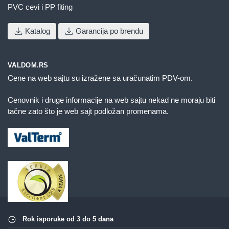
PVC cevi i PP fiting
Katalog
Garancija po brendu
VALDOM.RS
Cene na web sajtu su izražene sa uračunatim PDV-om.
Cenovnik i druge informacije na web sajtu nekad ne moraju biti
tačne zato što je web sajt podložan promenama.
Rok isporuke od 3 do 5 dana