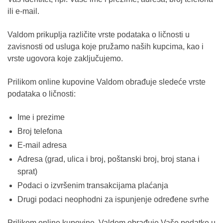
ili e-mail.
Valdom prikuplja različite vrste podataka o ličnosti u
zavisnosti od usluga koje pružamo naših kupcima, kao i
vrste ugovora koje zaključujemo.
Prilikom online kupovine Valdom obrađuje sledeće vrste
podataka o ličnosti:
Ime i prezime
Broj telefona
E-mail adresa
Adresa (grad, ulica i broj, poštanski broj, broj stana i
sprat)
Podaci o izvršenim transakcijama plaćanja
Drugi podaci neophodni za ispunjenje određene svrhe
Prilikom online kupovine, Valdom obrađuje Vaše podatke u