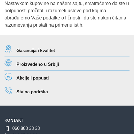
Nastavkom kupovine na našem sajtu, smatraćemo da ste u
potpunosti pročitali i razumeli uslove pod kojima
obrađujemo Vaše podatke o ličnosti i da ste nakon čitanja i
razumevanja pristali na primenu istih.
Garancija i kvalitet
Proizvedeno u Srbiji
Akcije i popusti
Stalna podrška
KONTAKT
060 888 38 38