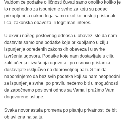
Valdom će podatke o ličnosti čuvati samo onoliko koliko je
to neophodno za ispunjenje svrhe za koju su podaci
prikupljeni, a nakon toga samo ukoliko postoji pristanak
lica, zakonska obaveza ili legitiman interes.
U okviru našeg poslovnog odnosa u obavezi ste da nam
dostavite samo one podatke koje prikupljamo u cilju
ispunjenja određenih zakonskih obaveza i u svrhe
izvršenja ugovora. Podatke koje nam dostavljate u cilju
zaključenja i izvršenja ugovora i po osnovu pristanka,
dostavljate isključivo na dobrovoljnoj bazi. S tim da
napominjemo da bez svih podatka koji su nam neophodni
za ispunjenje svrhe, po pravilu nećemo biti u mogućnosti
da započnemo poslovni odnos sa Vama i pružimo Vam
dogovorene usluge.
Svaka novonastala promena po pitanju privatnosti će biti
objavljena na sajtu.