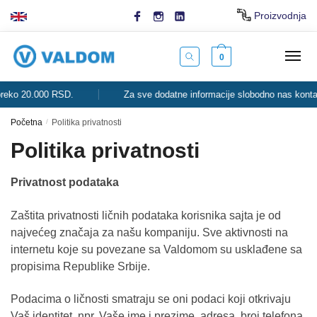
Skip
Skip
Proizvodnja
to
to
navigation
content
0
o 20.000 RSD.
Za sve dodatne informacije slobodno nas kontaktira
Početna
/
Politika privatnosti
Politika privatnosti
Privatnost podataka
Zaštita privatnosti ličnih podataka korisnika sajta je od
najvećeg značaja za našu kompaniju. Sve aktivnosti na
internetu koje su povezane sa Valdomom su usklađene sa
propisima Republike Srbije.
Podacima o ličnosti smatraju se oni podaci koji otkrivaju
Vaš identitet, npr. Vaše ime i prezime, adresa, broj telefona