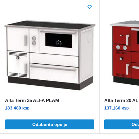
Alfa Term 35 ALFA PLAM
Alfa Term 20 A
183.480
137.160
RSD
RSD
Odaberite opcije
Oda