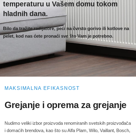
temperaturu u Vašem domu tokom
hladnih dana.
Bilo da tražite radijatore, peći na čvrsto gorivo ili kotlove na
pelet, kod nas ćete pronaći sve što Vam je potrebno.
MAKSIMALNA EFIKASNOST
Grejanje i oprema za grejanje
Nudimo veliki izbor proizvoda renomiranih svetskih proizvođača
i domaćih brendova, kao što su Alfa Plam, Wilo, Vaillant, Bosch,