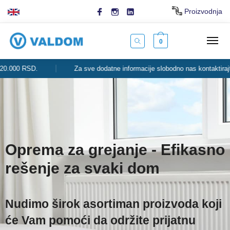
Proizvodnja
0
RSD.
Za sve dodatne informacije slobodno nas kontaktirajte.
Oprema za grejanje - Efikasno
rešenje za svaki dom
Nudimo širok asortiman proizvoda koji
će Vam pomoći da održite prijatnu