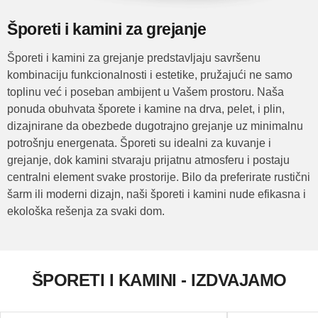
Šporeti i kamini za grejanje
Šporeti i kamini za grejanje predstavljaju savršenu
kombinaciju funkcionalnosti i estetike, pružajući ne samo
toplinu već i poseban ambijent u Vašem prostoru. Naša
ponuda obuhvata šporete i kamine na drva, pelet, i plin,
dizajnirane da obezbede dugotrajno grejanje uz minimalnu
potrošnju energenata. Šporeti su idealni za kuvanje i
grejanje, dok kamini stvaraju prijatnu atmosferu i postaju
centralni element svake prostorije. Bilo da preferirate rustični
šarm ili moderni dizajn, naši šporeti i kamini nude efikasna i
ekološka rešenja za svaki dom.
ŠPORETI I KAMINI - IZDVAJAMO