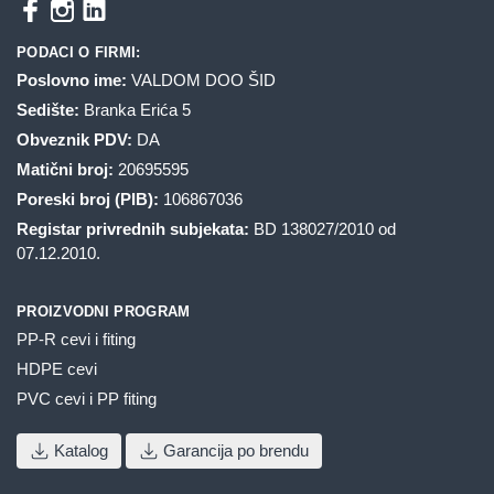
PODACI O FIRMI:
Poslovno ime:
VALDOM DOO ŠID
Sedište:
Branka Erića 5
Obveznik PDV:
DA
Matični broj:
20695595
Poreski broj (PIB):
106867036
Registar privrednih subjekata:
BD 138027/2010 od
07.12.2010.
PROIZVODNI PROGRAM
PP-R cevi i fiting
HDPE cevi
PVC cevi i PP fiting
Katalog
Garancija po brendu