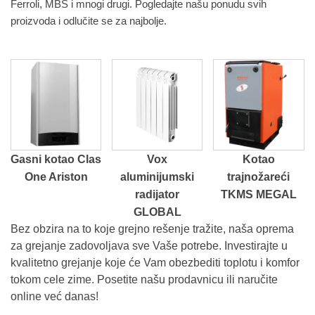
Ferroli, MBS i mnogi drugi. Pogledajte našu ponudu svih
proizvoda i odlučite se za najbolje.
Gasni kotao Clas
Vox
Kotao
One Ariston
aluminijumski
trajnožareći
radijator
TKMS MEGAL
GLOBAL
Bez obzira na to koje grejno rešenje tražite, naša oprema
za grejanje zadovoljava sve Vaše potrebe. Investirajte u
kvalitetno grejanje koje će Vam obezbediti toplotu i komfor
tokom cele zime. Posetite našu prodavnicu ili naručite
online već danas!