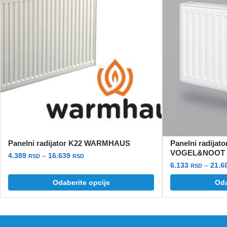
Panelni radijator K22 WARMHAUS
Panelni radija
VOGEL&NOOT
4.389
–
16.639
RSD
RSD
6.133
–
21.6
RSD
Odaberite opcije
Oda