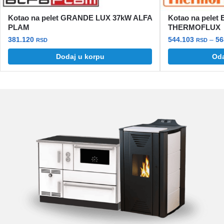
Kotao na pelet GRANDE LUX 37kW ALFA
Kotao na pele
PLAM
THERMOFLUX
381.120
544.103
–
56
RSD
RSD
Dodaj u korpu
Oda