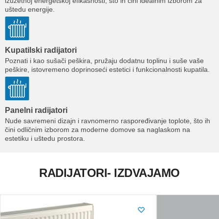
izuzetnoj energetskoj efikasnosti, što ih čini idealnim izborom za
uštedu energije.
Kupatilski radijatori
Poznati i kao sušači peškira, pružaju dodatnu toplinu i suše vaše
peškire, istovremeno doprinoseći estetici i funkcionalnosti kupatila.
Panelni radijatori
Nude savremeni dizajn i ravnomerno raspoređivanje toplote, što ih
čini odličnim izborom za moderne domove sa naglaskom na
estetiku i uštedu prostora.
RADIJATORI- IZDVAJAMO