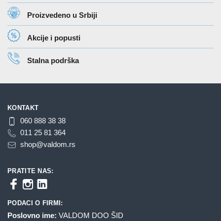
Proizvedeno u Srbiji
Akcije i popusti
Stalna podrška
KONTAKT
060 888 38 38
011 25 81 364
shop@valdom.rs
PRATITE NAS:
PODACI O FIRMI:
Poslovno ime:
VALDOM DOO ŠID