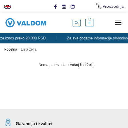
Skip
Skip
Proizvodnja
to
to
navigation
content
0
s preko 20.000 RSD.
Za sve dodatne informacije slobodno nas kont
Početna
/
Lista želja
Nema proizvoda u Vašoj listi želja
Garancija i kvalitet