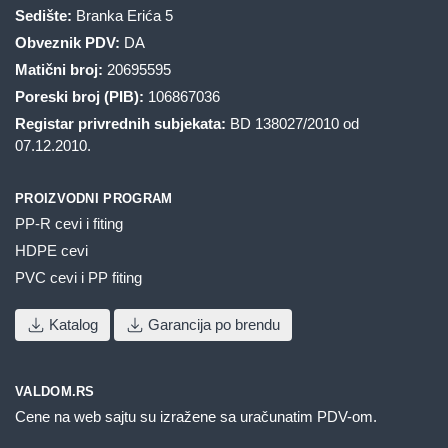
Sedište:
Branka Erića 5
Obveznik PDV:
DA
Matični broj:
20695595
Poreski broj (PIB):
106867036
Registar privrednih subjekata:
BD 138027/2010 od
07.12.2010.
PROIZVODNI PROGRAM
PP-R cevi i fiting
HDPE cevi
PVC cevi i PP fiting
Katalog
Garancija po brendu
VALDOM.RS
Cene na web sajtu su izražene sa uračunatim PDV-om.