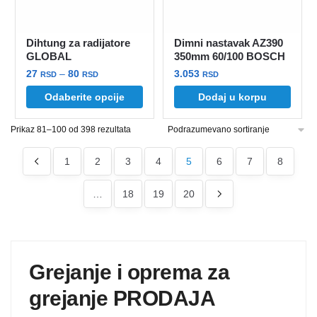
Dihtung za radijatore
Dimni nastavak AZ390
GLOBAL
350mm 60/100 BOSCH
Raspon
27
–
80
3.053
RSD
RSD
RSD
cena:
Ovaj
Odaberite opcije
Dodaj u korpu
od
proizvod
27 rsd
Prikaz 81–100 od 398 rezultata
ima
do
više
80 rsd
1
2
3
4
5
6
7
8
varijanti.
Opcije
…
18
19
20
mogu
biti
izabrane
na
Grejanje i oprema za
stranici
proizvoda.
grejanje PRODAJA