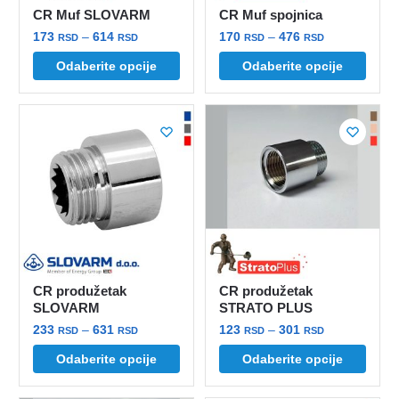
stranici
stranici
CR Muf SLOVARM
CR Muf spojnica
proizvoda.
proizvoda.
Raspon
Raspon
173
–
614
170
–
476
RSD
RSD
RSD
RSD
cena:
cena:
Ovaj
Ovaj
Odaberite opcije
Odaberite opcije
od
od
proizvod
proizvod
173 rsd
170 rsd
ima
ima
do
do
više
više
614 rsd
476 rsd
varijanti.
varijanti.
Opcije
Opcije
mogu
mogu
biti
biti
izabrane
izabrane
na
na
stranici
stranici
CR produžetak
CR produžetak
proizvoda.
proizvoda.
SLOVARM
STRATO PLUS
Raspon
Raspon
233
–
631
123
–
301
RSD
RSD
RSD
RSD
cena:
cena:
Ovaj
Ovaj
Odaberite opcije
Odaberite opcije
od
od
proizvod
proizvod
233 rsd
123 rsd