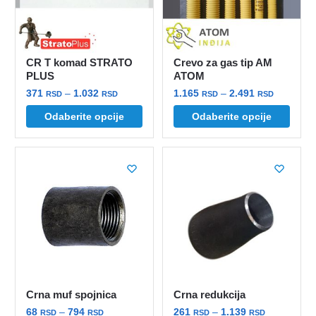
biti
biti
izabrane
izabrane
na
na
stranici
stranici
CR T komad STRATO
Crevo za gas tip AM
proizvoda.
proizvoda.
PLUS
ATOM
Raspon
Raspon
371
–
1.032
1.165
–
2.491
RSD
RSD
RSD
RSD
cena:
cena:
Ovaj
Ovaj
Odaberite opcije
Odaberite opcije
od
od
proizvod
proizvod
371 rsd
1.165 rsd
ima
ima
do
do
više
više
1.032 rsd
2.491 rsd
varijanti.
varijanti.
Opcije
Opcije
mogu
mogu
biti
biti
izabrane
izabrane
na
na
stranici
stranici
Crna muf spojnica
Crna redukcija
proizvoda.
proizvoda.
Raspon
Raspon
68
–
794
261
–
1.139
RSD
RSD
RSD
RSD