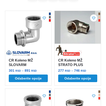
CR Koleno MŽ
CR Koleno MŽ
SLOVARM
STRATO PLUS
Raspon
Raspon
301
–
891
277
–
746
RSD
RSD
RSD
RSD
cena:
cena:
Ovaj
Ovaj
Odaberite opcije
Odaberite opcije
od
od
proizvod
proizvod
301 rsd
277 rsd
ima
ima
do
do
više
više
891 rsd
746 rsd
varijanti.
varijanti.