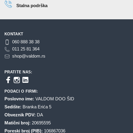
Stalna podrška
KONTAKT
060 888 38 38
011 25 81 364
shop@valdom.rs
PRATITE NAS:
PODACI O FIRMI:
Poslovno ime:
VALDOM DOO ŠID
Sedište:
Branka Erića 5
Obveznik PDV:
DA
Matični broj:
20695595
Poreski broj (PIB):
106867036