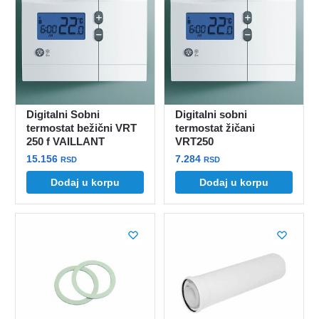
varijanti.
Opcije
Opcije
mogu
mogu
biti
biti
izabrane
izabrane
na
na
stranici
stranici
proizvoda.
Digitalni Sobni
Digitalni sobni
proizvoda.
termostat bežični VRT
termostat žičani
250 f VAILLANT
VRT250
15.156
7.284
RSD
RSD
Dodaj u korpu
Dodaj u korpu