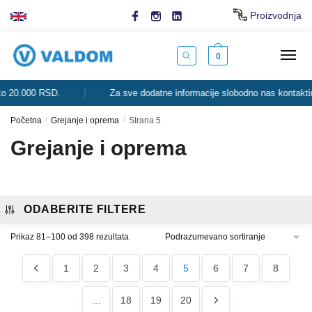
Skip
Skip
Proizvodnja
to
to
navigation
content
0
00 RSD.
Za sve dodatne informacije slobodno nas kontaktirajte.
Početna
/
Grejanje i oprema
/
Strana 5
Grejanje i oprema
ODABERITE FILTERE
Prikaz 81–100 od 398 rezultata
1
2
3
4
5
6
7
8
…
18
19
20