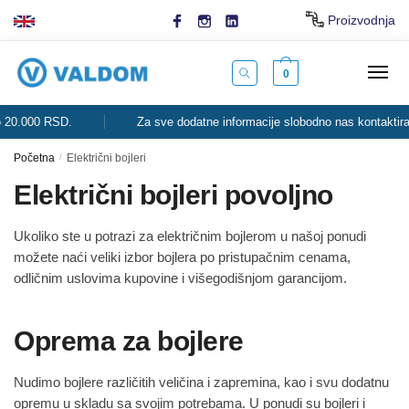
Skip
Skip
Proizvodnja
to
to
navigation
content
0
20.000 RSD.
Za sve dodatne informacije slobodno nas kontaktirajt
Početna
/
Električni bojleri
Električni bojleri povoljno
Ukoliko ste u potrazi za električnim bojlerom u našoj ponudi
možete naći veliki izbor bojlera po pristupačnim cenama,
odličnim uslovima kupovine i višegodišnjom garancijom.
Oprema za bojlere
Nudimo bojlere različitih veličina i zapremina, kao i svu dodatnu
opremu u skladu sa svojim potrebama. U ponudi su bojleri i