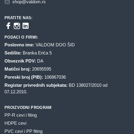
shop@valdom.rs
PRATITE NAS:
PODACI O FIRMI:
Poslovno ime:
VALDOM DOO ŠID
Sedište:
Branka Erića 5
Obveznik PDV:
DA
Matični broj:
20695595
Poreski broj (PIB):
106867036
Registar privrednih subjekata:
BD 138027/2010 od
07.12.2010.
PROIZVODNI PROGRAM
PP-R cevi i fiting
HDPE cevi
PVC cevi i PP fiting