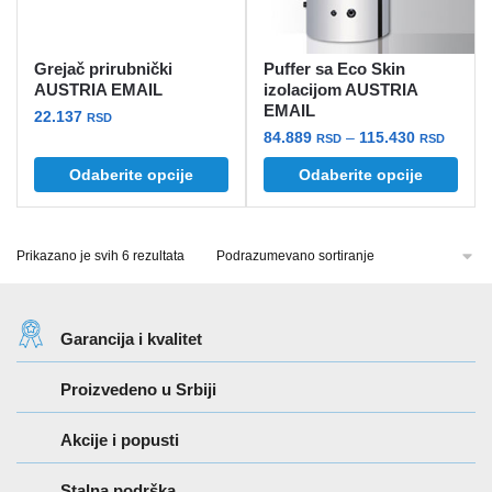
stranici
proizvoda.
Grejač prirubnički
Puffer sa Eco Skin
AUSTRIA EMAIL
izolacijom AUSTRIA
EMAIL
22.137
RSD
Raspo
84.889
–
115.430
RSD
RSD
Ovaj
cena:
Ovaj
Odaberite opcije
Odaberite opcije
proizvod
od
proizvod
ima
84.889
ima
više
do
više
Prikazano je svih 6 rezultata
115.43
varijanti.
varijanti.
Opcije
Opcije
mogu
mogu
biti
Garancija i kvalitet
biti
izabrane
izabrane
Proizvedeno u Srbiji
na
na
stranici
stranici
Akcije i popusti
proizvoda.
proizvoda.
Stalna podrška