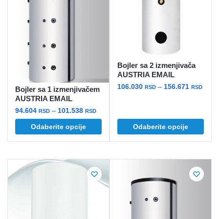
Bojler sa 2 izmenjivača
AUSTRIA EMAIL
Rasp
106.030
–
156.671
RSD
RSD
Bojler sa 1 izmenjivačem
cena:
AUSTRIA EMAIL
Ovaj
od
Raspon
94.604
–
101.538
RSD
RSD
proizvod
106.0
cena:
ima
Ovaj
Odaberite opcije
Odaberite opcije
do
od
više
proizvod
156.6
94.604 rsd
varijanti.
ima
do
Opcije
više
101.538 rsd
mogu
varijanti.
biti
Opcije
izabrane
mogu
na
biti