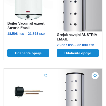
stranici
izabrane
proizvoda.
na
stranici
proizvoda.
Bojler Vacumail expert
Austria Email
Raspon
18.508
–
21.893
RSD
RSD
Grejač navojni AUSTRIA
cena:
EMAIL
Ovaj
od
Raspon
28.557
–
32.090
RSD
RSD
proizvod
18.508 rsd
cena:
ima
Ovaj
Odaberite opcije
Odaberite opcije
do
od
više
proizvod
21.893 rsd
28.557 
varijanti.
ima
do
Opcije
više
32.090 
mogu
varijanti.
biti
Opcije
izabrane
mogu
na
biti
stranici
izabrane
proizvoda.
na