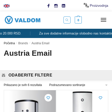
Skip
Skip
Proizvodnja
to
to
navigation
content
0
0 RSD.
Za sve dodatne informacije slobodno nas kontaktirajte.
Početna
/
Brands
/
Austria Email
Austria Email
ODABERITE FILTERE
Prikazano je svih 6 rezultata