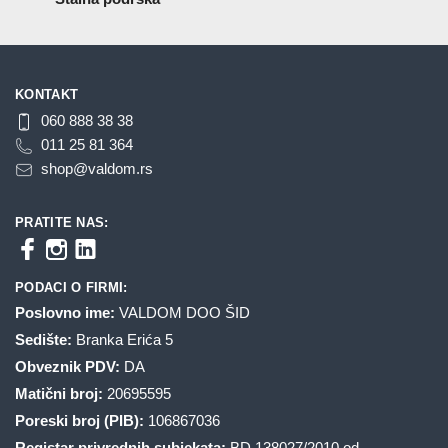
KONTAKT
060 888 38 38
011 25 81 364
shop@valdom.rs
PRATITE NAS:
PODACI O FIRMI:
Poslovno ime:
VALDOM DOO ŠID
Sedište:
Branka Erića 5
Obveznik PDV:
DA
Matični broj:
20695595
Poreski broj (PIB):
106867036
Registar privrednih subjekata:
BD 138027/2010 od