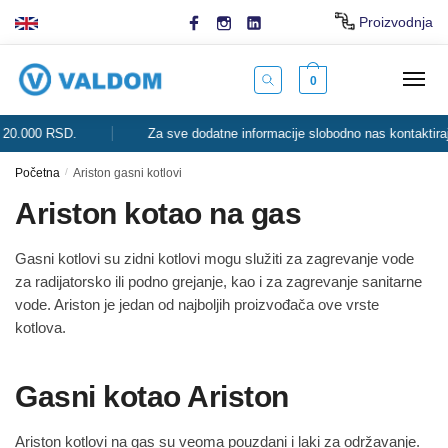
Skip
Skip
Proizvodnja
to
to
navigation
content
0
20.000 RSD.
Za sve dodatne informacije slobodno nas kontaktirajt
Početna
/
Ariston gasni kotlovi
Ariston kotao na gas
Gasni kotlovi su zidni kotlovi mogu služiti za zagrevanje vode
za radijatorsko ili podno grejanje, kao i za zagrevanje sanitarne
vode. Ariston je jedan od najboljih proizvođača ove vrste
kotlova.
Gasni kotao Ariston
Ariston kotlovi na gas su veoma pouzdani i laki za održavanje.