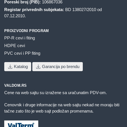
Poreski broj (PIB):
106867036
Registar privrednih subjekata:
BD 138027/2010 od
07.12.2010.
PROIZVODNI PROGRAM
PP-R cevi i fiting
HDPE cevi
PVC cevi i PP fiting
Katalog
Garancija po brendu
VALDOM.RS
Cene na web sajtu su izražene sa uračunatim PDV-om.
Cenovnik i druge informacije na web sajtu nekad ne moraju biti
tačne zato što je web sajt podložan promenama.