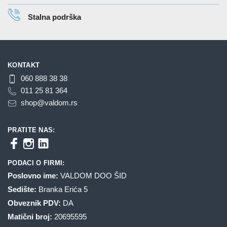
Stalna podrška
KONTAKT
060 888 38 38
011 25 81 364
shop@valdom.rs
PRATITE NAS:
PODACI O FIRMI:
Poslovno ime:
VALDOM DOO ŠID
Sedište:
Branka Erića 5
Obveznik PDV:
DA
Matični broj:
20695595