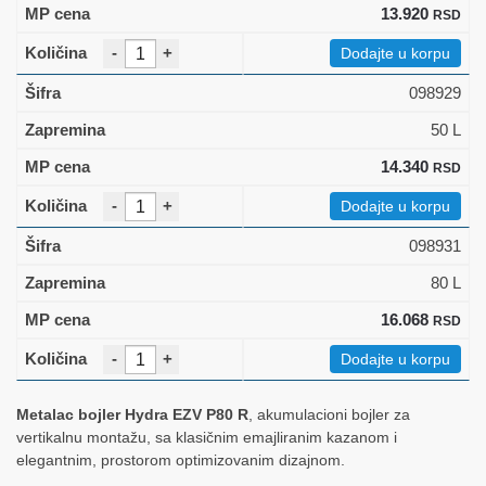
13.920
RSD
-
+
Dodajte u korpu
098929
50 L
14.340
RSD
-
+
Dodajte u korpu
098931
80 L
16.068
RSD
-
+
Dodajte u korpu
Metalac bojler Hydra EZV P80 R
, akumulacioni bojler za
vertikalnu montažu, sa klasičnim emajliranim kazanom i
elegantnim, prostorom optimizovanim dizajnom.