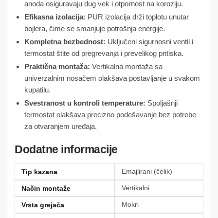
anoda osiguravaju dug vek i otpornost na koroziju.
Efikasna izolacija:
PUR izolacija drži toplotu unutar
bojlera, čime se smanjuje potrošnja energije.
Kompletna bezbednost:
Uključeni sigurnosni ventil i
termostat štite od pregrevanja i prevelikog pritiska.
Praktična montaža:
Vertikalna montaža sa
univerzalnim nosačem olakšava postavljanje u svakom
kupatilu.
Svestranost u kontroli temperature:
Spoljašnji
termostat olakšava precizno podešavanje bez potrebe
za otvaranjem uređaja.
Dodatne informacije
Emajlirani (čelik)
Tip kazana
Vertikalni
Način montaže
Mokri
Vrsta grejača