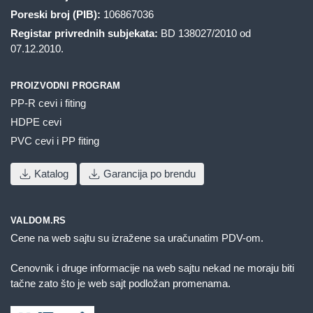
Poreski broj (PIB):
106867036
Registar privrednih subjekata:
BD 138027/2010 od
07.12.2010.
PROIZVODNI PROGRAM
PP-R cevi i fiting
HDPE cevi
PVC cevi i PP fiting
Katalog
Garancija po brendu
VALDOM.RS
Cene na web sajtu su izražene sa uračunatim PDV-om.
Cenovnik i druge informacije na web sajtu nekad ne moraju biti
tačne zato što je web sajt podložan promenama.