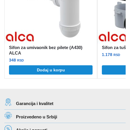
Sifon za umivaonik bez pilete (A430)
Sifon za tuš 
ALCA
1.178
RSD
348
RSD
Dodaj u korpu
Garancija i kvalitet
Proizvedeno u Srbiji