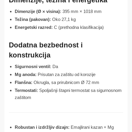
Dimenzije (Ø × visina):
395 mm × 1018 mm
Težina (pakovan):
Oko 27,1 kg
Energetski razred:
C (prethodna klasifikacija)
Dodatna bezbednost i
konstrukcija
Sigurnosni ventil:
Da
Mg anoda:
Prisutan za zaštitu od korozije
Flanšna:
Okrugla, sa prirubnicom Ø 72 mm
Termostati:
Spoljašnji štapni termostat sa sigurnosnom
zaštitom
Robustan i izdržljiv dizajn:
Emajlirani kazan + Mg