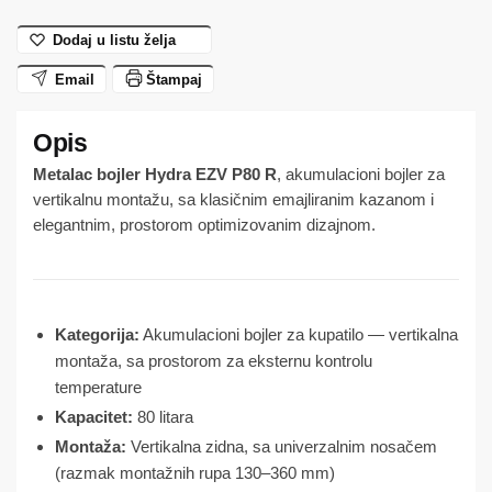
Dodaj u listu želja
Email
Štampaj
Metalac bojler Hydra EZV P80 R
, akumulacioni bojler za
vertikalnu montažu, sa klasičnim emajliranim kazanom i
elegantnim, prostorom optimizovanim dizajnom.
Kategorija:
Akumulacioni bojler za kupatilo — vertikalna
montaža, sa prostorom za eksternu kontrolu
temperature
Kapacitet:
80 litara
Montaža:
Vertikalna zidna, sa univerzalnim nosačem
(razmak montažnih rupa 130–360 mm)