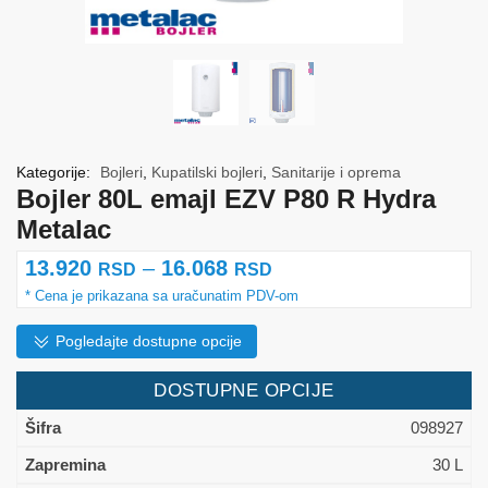
Kategorije:
Bojleri
,
Kupatilski bojleri
,
Sanitarije i oprema
Bojler 80L emajl EZV P80 R Hydra
Metalac
Raspon
13.920
–
16.068
RSD
RSD
cena:
od
Pogledajte dostupne opcije
13.920 rsd
DOSTUPNE OPCIJE
do
098927
16.068 rsd
30 L