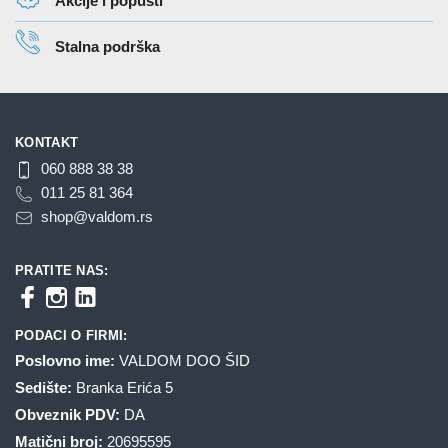
Akcije i popusti
Stalna podrška
KONTAKT
060 888 38 38
011 25 81 364
shop@valdom.rs
PRATITE NAS:
PODACI O FIRMI:
Poslovno ime:
VALDOM DOO ŠID
Sedište:
Branka Erića 5
Obveznik PDV:
DA
Matični broj:
20695595