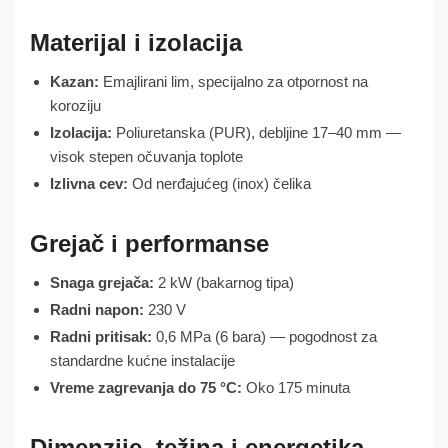
Materijal i izolacija
Kazan:
Emajlirani lim, specijalno za otpornost na
koroziju
Izolacija:
Poliuretanska (PUR), debljine 17–40 mm —
visok stepen očuvanja toplote
Izlivna cev:
Od nerđajućeg (inox) čelika
Grejač i performanse
Snaga grejača:
2 kW (bakarnog tipa)
Radni napon:
230 V
Radni pritisak:
0,6 MPa (6 bara) — pogodnost za
standardne kućne instalacije
Vreme zagrevanja do 75 °C:
Oko 175 minuta
Dimenzije, težina i energetika