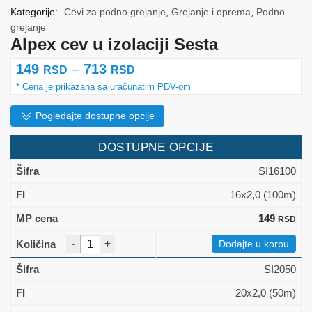
Kategorije:
Cevi za podno grejanje
,
Grejanje i oprema
,
Podno
grejanje
Alpex cev u izolaciji Sesta
Raspon
149
–
713
RSD
RSD
cena:
od
Pogledajte dostupne opcije
149 rsd
DOSTUPNE OPCIJE
do
SI16100
713 rsd
16x2,0 (100m)
149
RSD
-
+
Dodajte u korpu
SI2050
20x2,0 (50m)