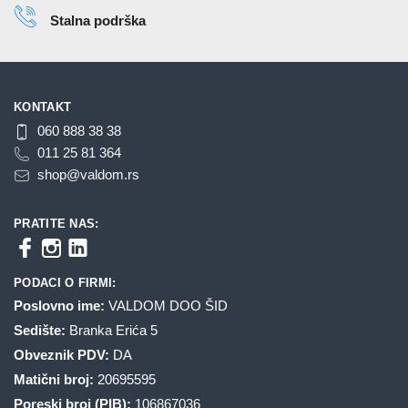
stranici
stranici
Stalna podrška
proizvoda.
proizvoda.
KONTAKT
060 888 38 38
011 25 81 364
shop@valdom.rs
PRATITE NAS:
PODACI O FIRMI:
Poslovno ime:
VALDOM DOO ŠID
Sedište:
Branka Erića 5
Obveznik PDV:
DA
Matični broj:
20695595
Poreski broj (PIB):
106867036