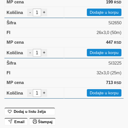
199
RSD
-
+
Dodajte u korpu
SI2650
26x3,0 (50m)
447
RSD
-
+
Dodajte u korpu
SI3225
32x3,0 (25m)
713
RSD
-
+
Dodajte u korpu
Dodaj u listu želja
Email
Štampaj