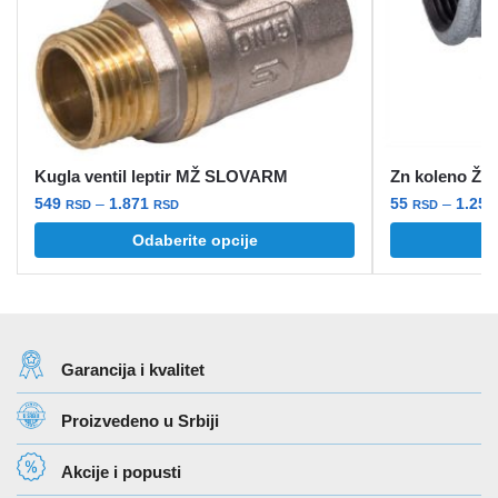
Kugla ventil leptir MŽ SLOVARM
Zn koleno ŽŽ
Raspon
549
–
1.871
55
–
1.25
RSD
RSD
RSD
cena:
Ovaj
Ovaj
Odaberite opcije
O
od
proizvod
proizvod
549 rsd
ima
ima
do
više
više
1.871 rsd
varijanti.
varijanti.
Garancija i kvalitet
Opcije
Opcije
mogu
mogu
Proizvedeno u Srbiji
biti
biti
izabrane
izabrane
Akcije i popusti
na
na