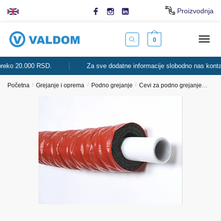
Skip
Skip
Proizvodnja
to
to
navigation
content
0
o 20.000 RSD.
Za sve dodatne informacije slobodno nas kontaktira
Početna
/
Grejanje i oprema
/
Podno grejanje
/
Cevi za podno grejanje
Alpe