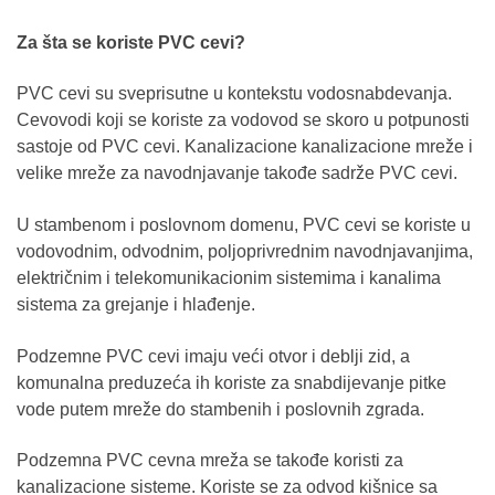
Za šta se koriste PVC cevi?
PVC cevi su sveprisutne u kontekstu vodosnabdevanja.
Cevovodi koji se koriste za vodovod se skoro u potpunosti
sastoje od PVC cevi. Kanalizacione kanalizacione mreže i
velike mreže za navodnjavanje takođe sadrže PVC cevi.
U stambenom i poslovnom domenu, PVC cevi se koriste u
vodovodnim, odvodnim, poljoprivrednim navodnjavanjima,
električnim i telekomunikacionim sistemima i kanalima
sistema za grejanje i hlađenje.
Podzemne PVC cevi imaju veći otvor i deblji zid, a
komunalna preduzeća ih koriste za snabdijevanje pitke
vode putem mreže do stambenih i poslovnih zgrada.
Podzemna PVC cevna mreža se takođe koristi za
kanalizacione sisteme. Koriste se za odvod kišnice sa