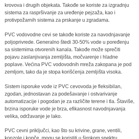
krovova i drugih objekata. Takođe se koriste za izgradnju
sistema za raspršivanje za uređenje pejzaža, kao i
protivpožarnih sistema za prskanje u zgradama.
PVC vodovodne cevi se takođe koriste za navodnjavanje
poljoprivrede. Generalno štedi 30-50% vode u poređenju
sa sistemima otvorenih kanala. Takođe može sprečiti
pojavu zaslanjivanja zemljišta, močvarenje i hladne
poplave. Većina PVC vodovodnih mreža zakopana je pod
zemljom, tako da je stopa korišćenja zemljišta visoka.
Sistem isporuke vode iz PVC cevovoda je fleksibilan,
zgodan, jednostavan za podešavanje i ostvarivanje
automatizacije i pogodan je za različite terene i tla. Štaviše,
brzina isporuke vode je brza, efikasnost navodnjavanja
velika, održavanje je lako.
PVC cevni priključci, kao što su krivine, grane, ventili,
konzole i kopče, mogu se koristiti u širokom spektru