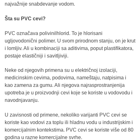
najvažnije snabdevanje vodom.
Šta su PVC cevi?
PVC označava polivinilhlorid. To je hlorisani
ugljovodonični polimer. U svom prirodnom stanju, on je krut
i lomljiv. Ali u kombinaciji sa aditivima, poput plastifikatora,
postaje elastičniji i savitljiviji.
Neke od njegovih primena su u električnoj izolaciji,
medicinskim cevima, podovima, nameštaju, natpisima i
kao zamena za gumu. Ali njegova najrasprostranjenija
upotreba je u proizvodnji cevi koje se koriste u vodovodu i
navodnjavanju.
U zavisnosti od primene, nekoliko varijanti PVC cevi se
koriste kao vodovi za toplu ili hladnu vodu u industrijskim i
komercijalnim kontekstima. PVC cevi se koriste više od 80
godina u razne komercijalne svrhe.