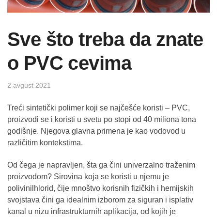
Sve što treba da znate
o PVC cevima
2 avgust 2021
Treći sintetički polimer koji se najčešće koristi – PVC,
proizvodi se i koristi u svetu po stopi od 40 miliona tona
godišnje. Njegova glavna primena je kao vodovod u
različitim kontekstima.
Od čega je napravljen, šta ga čini univerzalno traženim
proizvodom? Sirovina koja se koristi u njemu je
polivinilhlorid, čije mnoštvo korisnih fizičkih i hemijskih
svojstava čini ga idealnim izborom za siguran i isplativ
kanal u nizu infrastrukturnih aplikacija, od kojih je