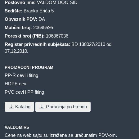
Poslovno ime:
VALDOM DOO ŠID
Sedište:
Branka Erića 5
Obveznik PDV:
DA
Matični broj:
20695595
Poreski broj (PIB):
106867036
Registar privrednih subjekata:
BD 138027/2010 od
07.12.2010.
PROIZVODNI PROGRAM
PP-R cevi i fiting
HDPE cevi
PVC cevi i PP fiting
Katalog
Garancija po brendu
VALDOM.RS
Cene na web sajtu su izražene sa uračunatim PDV-om.