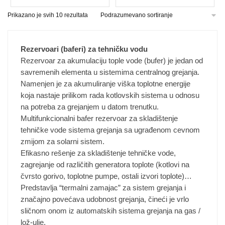
proizvod
više
84.889 rsd
Prikazano je svih 10 rezultata
ima
do
varijanti.
više
115.430 rsd
Opcije
varijanti.
mogu
Rezervoari (baferi) za tehničku vodu
Opcije
biti
Rezervoar za akumulaciju tople vode (bufer) je jedan od
mogu
izabrane
savremenih elementa u sistemima centralnog grejanja.
biti
na
Namenjen je za akumuliranje viška toplotne energije
izabrane
stranici
koja nastaje prilikom rada kotlovskih sistema u odnosu
na
proizvoda.
na potreba za grejanjem u datom trenutku.
stranici
Multifunkcionalni bafer rezervoar za skladištenje
proizvoda.
tehničke vode sistema grejanja sa ugrađenom cevnom
zmijom za solarni sistem.
Efikasno rešenje za skladištenje tehničke vode,
zagrejanje od različitih generatora toplote (kotlovi na
čvrsto gorivo, toplotne pumpe, ostali izvori toplote)…
Predstavlja “termalni zamajac” za sistem grejanja i
značajno povećava udobnost grejanja, čineći je vrlo
sličnom onom iz automatskih sistema grejanja na gas /
lož-ulje.