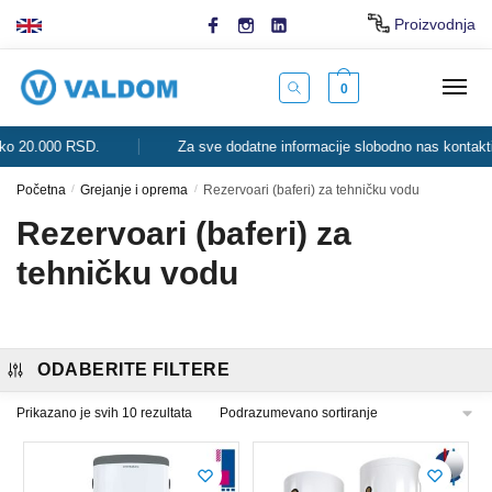
Skip
Skip
Proizvodnja
to
to
navigation
content
0
20.000 RSD.
Za sve dodatne informacije slobodno nas kontaktirajte
Početna
/
Grejanje i oprema
/
Rezervoari (baferi) za tehničku vodu
Rezervoari (baferi) za
tehničku vodu
ODABERITE FILTERE
Prikazano je svih 10 rezultata