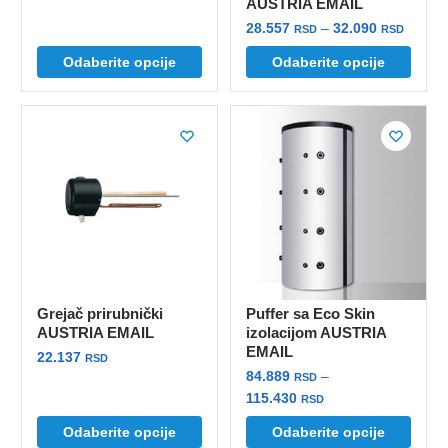
AUSTRIA EMAIL
cena:
Ovaj
od
Raspo
28.557
–
32.090
RSD
RSD
proizvod
44.763 rsd
cena:
Ovaj
Odaberite opcije
Odaberite opcije
ima
do
od
proizvod
više
49.952 rsd
28.557
ima
varijanti.
do
više
Opcije
32.090
varijanti.
mogu
Opcije
biti
mogu
izabrane
biti
na
izabrane
stranici
na
proizvoda.
stranici
Grejač prirubnički
Puffer sa Eco Skin
proizvoda.
AUSTRIA EMAIL
izolacijom AUSTRIA
EMAIL
22.137
RSD
84.889
–
RSD
Ovaj
Raspon
115.430
RSD
proizvod
cena:
Ovaj
Odaberite opcije
Odaberite opcije
ima
od