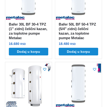
na
stranici
proizvoda.
Bafer 30L BF 30-4 TPZ
Bafer 50L BF 50-4 TPZ
(1″ zidni) čelični kazan,
(5/4″ zidni) čelični
za toplotne pumpe
kazan, za toplotne
Metalac
pumpe Metalac
16.680
18.480
RSD
RSD
Dodaj u korpu
Dodaj u korpu