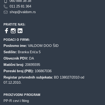
060 888 38 38
011 25 81 364
shop@valdom.rs
PRATITE NAS:
PODACI O FIRMI:
Poslovno ime:
VALDOM DOO ŠID
Sedište:
Branka Erića 5
Obveznik PDV:
DA
Matični broj:
20695595
Poreski broj (PIB):
106867036
Registar privrednih subjekata:
BD 138027/2010 od
07.12.2010.
PROIZVODNI PROGRAM
PP-R cevi i fiting