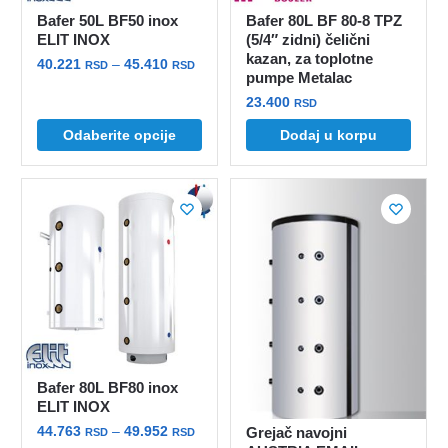
Bafer 50L BF50 inox
Bafer 80L BF 80-8 TPZ
ELIT INOX
(5/4″ zidni) čelični
kazan, za toplotne
Raspon
40.221
–
45.410
RSD
RSD
pumpe Metalac
cena:
Ovaj
23.400
RSD
od
proizvod
40.221 rsd
Odaberite opcije
Dodaj u korpu
ima
do
više
45.410 rsd
varijanti.
Opcije
mogu
biti
izabrane
na
stranici
proizvoda.
Bafer 80L BF80 inox
ELIT INOX
Raspon
44.763
–
49.952
Grejač navojni
RSD
RSD