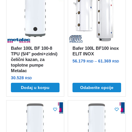
Bafer 100L BF 100-8
Bafer 100L BF100 inox
TPU (5/4″ podni+zidni)
ELIT INOX
čelični kazan, za
Raspo
56.179
–
61.369
RSD
RSD
toplotne pumpe
cena:
Metalac
Ovaj
od
30.528
proizvod
RSD
56.179
ima
do
Dodaj u korpu
Odaberite opcije
više
61.369
varijanti.
Opcije
mogu
biti
izabrane