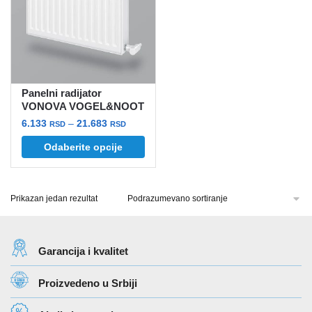
Panelni radijator
VONOVA VOGEL&NOOT
Raspon
6.133
–
21.683
RSD
RSD
cena:
Ovaj
Odaberite opcije
od
proizvod
6.133 rsd
ima
do
više
Prikazan jedan rezultat
21.683 rsd
varijanti.
Opcije
mogu
Garancija i kvalitet
biti
izabrane
Proizvedeno u Srbiji
na