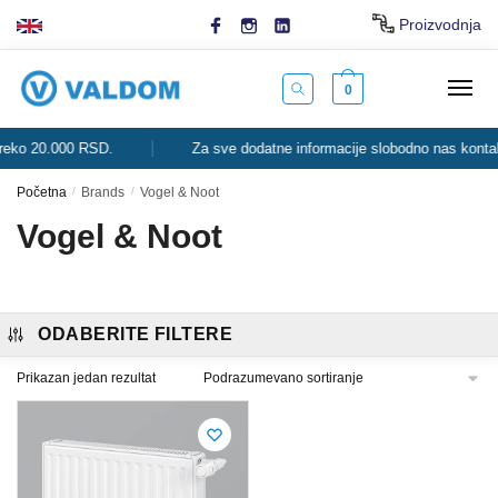
Skip
Skip
Proizvodnja
to
to
navigation
content
0
ko 20.000 RSD.
Za sve dodatne informacije slobodno nas kontaktir
Početna
/
Brands
/
Vogel & Noot
Vogel & Noot
ODABERITE FILTERE
Prikazan jedan rezultat