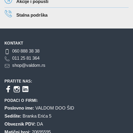
stranici
Akcije i popusti
proizvoda.
Stalna podrška
KONTAKT
060 888 38 38
011 25 81 364
shop@valdom.rs
PRATITE NAS:
PODACI O FIRMI:
Poslovno ime:
VALDOM DOO ŠID
Sedište:
Branka Erića 5
Obveznik PDV:
DA
Matični broj:
20695595