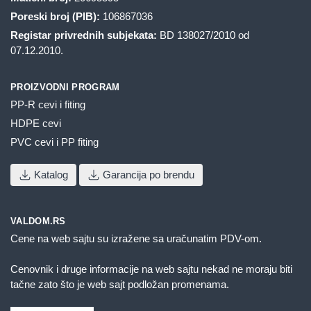
Poreski broj (PIB):
106867036
Registar privrednih subjekata:
BD 138027/2010 od
07.12.2010.
PROIZVODNI PROGRAM
PP-R cevi i fiting
HDPE cevi
PVC cevi i PP fiting
Katalog
Garancija po brendu
VALDOM.RS
Cene na web sajtu su izražene sa uračunatim PDV-om.
Cenovnik i druge informacije na web sajtu nekad ne moraju biti
tačne zato što je web sajt podložan promenama.