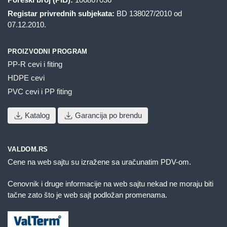
Registar privrednih subjekata:
BD 138027/2010 od
07.12.2010.
PROIZVODNI PROGRAM
PP-R cevi i fiting
HDPE cevi
PVC cevi i PP fiting
Katalog
Garancija po brendu
VALDOM.RS
Cene na web sajtu su izražene sa uračunatim PDV-om.
Cenovnik i druge informacije na web sajtu nekad ne moraju biti
tačne zato što je web sajt podložan promenama.