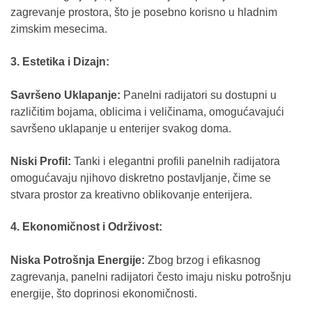
zagrevanje prostora, što je posebno korisno u hladnim
zimskim mesecima.
3. Estetika i Dizajn:
Savršeno Uklapanje:
Panelni radijatori su dostupni u
različitim bojama, oblicima i veličinama, omogućavajući
savršeno uklapanje u enterijer svakog doma.
Niski Profil:
Tanki i elegantni profili panelnih radijatora
omogućavaju njihovo diskretno postavljanje, čime se
stvara prostor za kreativno oblikovanje enterijera.
4. Ekonomičnost i Održivost:
Niska Potrošnja Energije:
Zbog brzog i efikasnog
zagrevanja, panelni radijatori često imaju nisku potrošnju
energije, što doprinosi ekonomičnosti.