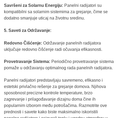
Savršeni za Solarnu Energiju:
Panelni radijatori su
kompatibilni sa solarnim sistemima za grejanje, čime se
dodatno smanjuje uticaj na životnu sredinu.
5. Saveti za Održavanje:
Redovno Čišćenje:
Održavanje panelnih radijatora
uključuje redovno čišćenje radi očuvanja efikasnosti.
Provetravanje Sistema:
Periodično provetravanje sistema
pomaže u održavanju optimalnog rada panelnih radijatora.
Panelni radijatori predstavljaju savremeno, efikasno i
estetski privlačno rešenje za grejanje domova. Njihova
sposobnost precizne kontrole temperature, brzo
zagrevanje i prilagođavanje dizajnu doma čine ih
popularnim izborom među potrošačima. Razmotrite ove
prednosti i savete kako biste maksimalno iskoristili