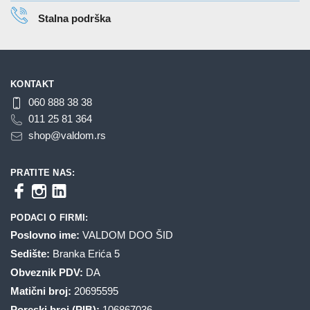
Stalna podrška
KONTAKT
060 888 38 38
011 25 81 364
shop@valdom.rs
PRATITE NAS:
PODACI O FIRMI:
Poslovno ime:
VALDOM DOO ŠID
Sedište:
Branka Erića 5
Obveznik PDV:
DA
Matični broj:
20695595
Poreski broj (PIB):
106867036