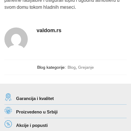
panelne radijatore i osigurali toplu i ugodnu atmosferu u
svom domu tokom hladnih meseci.
valdom.rs
Blog kategorije:
Blog
,
Grejanje
Garancija i kvalitet
Proizvedeno u Srbiji
Akcije i popusti