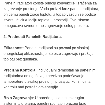
Panelni radijatori koriste princip konvekcije i zračenja za
zagrevanje prostorije. Voda prolazi kroz panele radijatora,
pri čemu paneli zrače toplotu, a topao vazduh se podiže
stvarajući cirkulaciju toplote u prostoriji. Ovaj sistem
omogućava ravnomerno zagrevanje celog prostora.
2. Prednosti Panelnih Radijatora:
Efikasnost:
Panelni radijatori su poznati po visokoj
energetskoj efikasnosti, jer se brzo zagrevaju i pružaju
toplotu bez gubitaka.
Precizna Kontrola:
Individualni termostati na panelnim
radijatorima omogućavaju precizno podešavanje
temperature u svakoj prostoriji, pružajući korisnicima
kontrolu nad potrošnjom energije.
Brzo Zagrevanje:
U poređenju sa nekim drugim
sistemima grejanja, panelni radijatori pružaju brzo