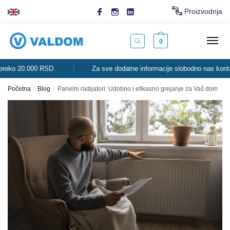
Skip
Skip
Proizvodnja
to
to
navigation
content
0
o 20.000 RSD.
Za sve dodatne informacije slobodno nas kontaktira
Početna
/
Blog
/
Panelni radijatori: Udobno i efikasno grejanje za Vaš dom