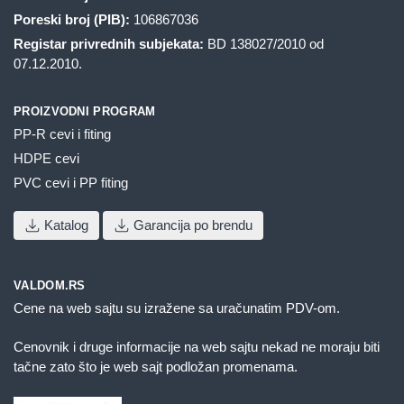
Poreski broj (PIB):
106867036
Registar privrednih subjekata:
BD 138027/2010 od
07.12.2010.
PROIZVODNI PROGRAM
PP-R cevi i fiting
HDPE cevi
PVC cevi i PP fiting
Katalog
Garancija po brendu
VALDOM.RS
Cene na web sajtu su izražene sa uračunatim PDV-om.
Cenovnik i druge informacije na web sajtu nekad ne moraju biti
tačne zato što je web sajt podložan promenama.