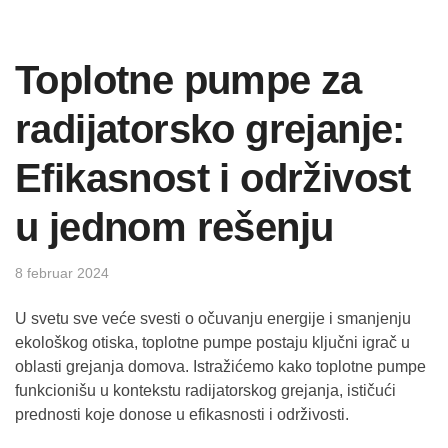
Toplotne pumpe za
radijatorsko grejanje:
Efikasnost i održivost
u jednom rešenju
8 februar 2024
U svetu sve veće svesti o očuvanju energije i smanjenju
ekološkog otiska, toplotne pumpe postaju ključni igrač u
oblasti grejanja domova. Istražićemo kako toplotne pumpe
funkcionišu u kontekstu radijatorskog grejanja, ističući
prednosti koje donose u efikasnosti i održivosti.