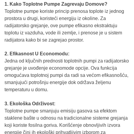
1. Kako Toplotne Pumpe Zagrevaju Domove?
Toplotne pumpe koriste princip prenosa toplote iz jednog
prostora u drugi, koristeći energiju iz okoline. Za
radijatorsko grejanje, ove pumpe efikasno ekstraktuju
toplotu iz vazduha, vode ili zemlje, i prenose je u sistem
radijatora kako bi se zagrejao prostor.
2. Efikasnost U Economodu:
Jedna od ključnih prednosti toplotnih pumpi za radijatorsko
grejanje je uvođenje economode opcije. Ova funkcija
omogućava toplotnoj pumpi da radi sa većom efikasnošću,
smanjujući potrošnju energije dok održava željenu
temperaturu u domu.
3. Ekološka Održivost:
Toplotne pumpe smanjuju emisiju gasova sa efektom
staklene bašte u odnosu na tradicionalne sisteme grejanja
koji koriste fosilna goriva. Korišćenje obnovljivih izvora
energije čini ih ekološki prihvatljivim izborom za