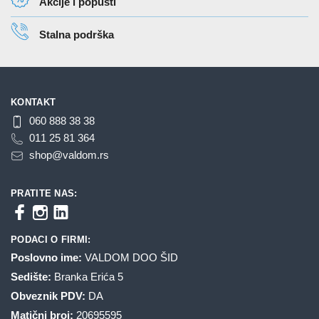
Akcije i popusti
Stalna podrška
KONTAKT
060 888 38 38
011 25 81 364
shop@valdom.rs
PRATITE NAS:
PODACI O FIRMI:
Poslovno ime:
VALDOM DOO ŠID
Sedište:
Branka Erića 5
Obveznik PDV:
DA
Matični broj:
20695595