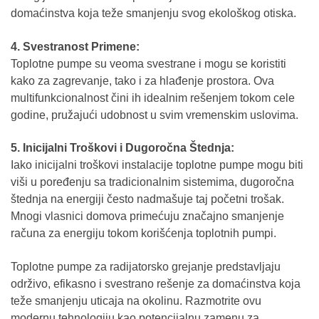
domaćinstva koja teže smanjenju svog ekološkog otiska.
4. Svestranost Primene:
Toplotne pumpe su veoma svestrane i mogu se koristiti
kako za zagrevanje, tako i za hlađenje prostora. Ova
multifunkcionalnost čini ih idealnim rešenjem tokom cele
godine, pružajući udobnost u svim vremenskim uslovima.
5. Inicijalni Troškovi i Dugoročna Štednja:
Iako inicijalni troškovi instalacije toplotne pumpe mogu biti
viši u poređenju sa tradicionalnim sistemima, dugoročna
štednja na energiji često nadmašuje taj početni trošak.
Mnogi vlasnici domova primećuju značajno smanjenje
računa za energiju tokom korišćenja toplotnih pumpi.
Toplotne pumpe za radijatorsko grejanje predstavljaju
održivo, efikasno i svestrano rešenje za domaćinstva koja
teže smanjenju uticaja na okolinu. Razmotrite ovu
modernu tehnologiju kao potencijalnu zamenu za