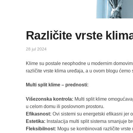
Različite vrste klima
28 jul 2024
Klime su postale neophodne u modernim domovima i p
različite vrste klima uređaja, a u ovom blogu ćemo se 
Multi split klime – p
rednosti:
Višezonska kontrola:
Multi split klime omogućavaj
u celom domu ili poslovnom prostoru.
Efikasnost:
Ovi sistemi su energetski efikasni jer
Estetika:
Instalacija multi split sistema smanjuje br
Fleksibilnost:
Mogu se kombinovati različite vrste u