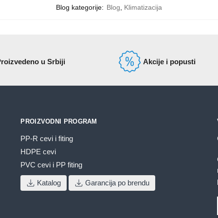
Blog kategorije:
Blog
,
Klimatizacija
roizvedeno u Srbiji
Akcije i popusti
PROIZVODNI PROGRAM
PP-R cevi i fiting
HDPE cevi
PVC cevi i PP fiting
Katalog
Garancija po brendu