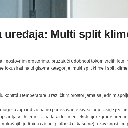
 uređaja: Multi split klime
oslovnim prostorima, pružajući udobnost tokom vrelih letnjih m
fokusirati na tri glavne kategorije: multi split klime i split klime
u kontrolu temperature u različitim prostorijama sa jednim spo
 omogućavaju individualno podešavanje svake unutrašnje jedinic
oj spoljašnjih jedinica na fasadi, čineći eksterijer zgrade urednij
nutrašnjih jedinica (zidne, plafonske, kasetne) u zavisnosti od p