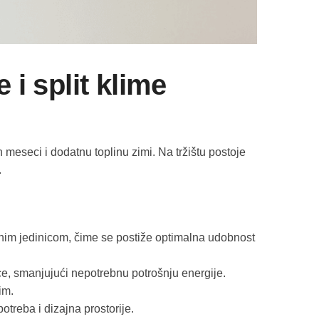
 i split klime
eseci i dodatnu toplinu zimi. Na tržištu postoje
.
ljnim jedinicom, čime se postiže optimalna udobnost
e, smanjujući nepotrebnu potrošnju energije.
im.
otreba i dizajna prostorije.