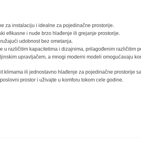
e za instalaciju i idealne za pojedinačne prostorije.
i efikasne i nude brzo hlađenje ili grejanje prostorije.
 pružajući udobnost bez ometanja.
e u različitim kapacitetima i dizajnima, prilagođenim različitim
daljinskim upravljačem, a mnogi moderni modeli omogućavaju kon
split klimama ili jednostavno hlađenje za pojedinačne prostorije 
poslovni prostor i uživajte u komforu tokom cele godine.