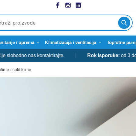
cts
h
nitarije i oprema
Klimatizacija i ventilacija
Toplotne pum
odno nas kontaktirajte.
Rok isporuke:
od 3 do 5 dan
klime i split klime