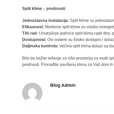
Split klime – p
rednosti:
Jednostavna instalacija:
Split klime su jednostavn
Efikasnost:
Moderne split klime su visoko energetsk
Tihi rad:
Unutrašnje jedinice split klima rade tiho,
Dostupnost:
Ovi sistemi su široko dostupni i dolaz
Daljinska kontrola:
Većina split klima dolazi sa 
Bilo da tražite rešenje za više prostorija sa multi 
prednosti. Pronađite savršenu klimu za Vaš dom ili 
Blog Admin