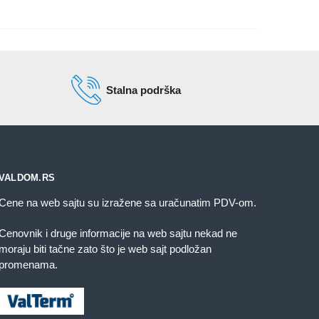
Stalna podrška
VALDOM.RS
Cene na web sajtu su izražene sa uračunatim PDV-om.
Cenovnik i druge informacije na web sajtu nekad ne
moraju biti tačne zato što je web sajt podložan
promenama.