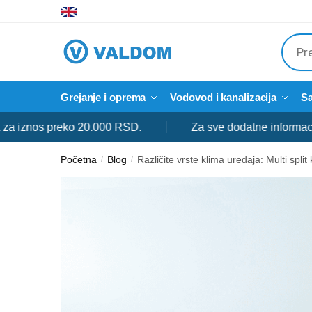
Skip
Skip
to
to
Produ
navigation
content
searc
Grejanje i oprema
Vodovod i kanalizacija
Sa
os preko 20.000 RSD.
Za sve dodatne informacije slob
Početna
Blog
Različite vrste klima uređaja: Multi split 
/
/