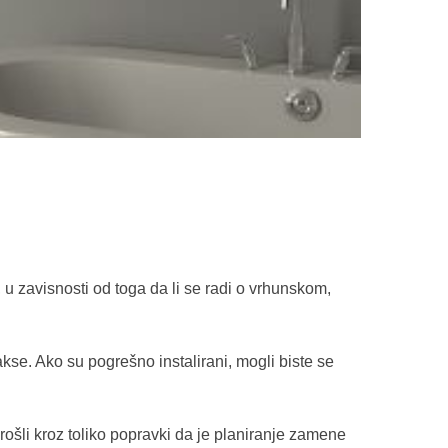
u zavisnosti od toga da li se radi o vrhunskom,
akse. Ako su pogrešno instalirani, mogli biste se
e prošli kroz toliko popravki da je planiranje zamene