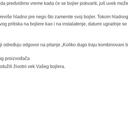
 da predvidimo vreme kada će se bojler pokvariti, još uvek mož
eviše hladno pre nego što zamenite svoj bojler. Tokom hladnog d
ovog pritiska na bojlere kao i na instalatenje, datumi ugradnje 
i određuju odgovor na pitanje „Koliko dugo traju kombinovani bojl
og proizvođača
odužili životni vek Vašeg bojlera.