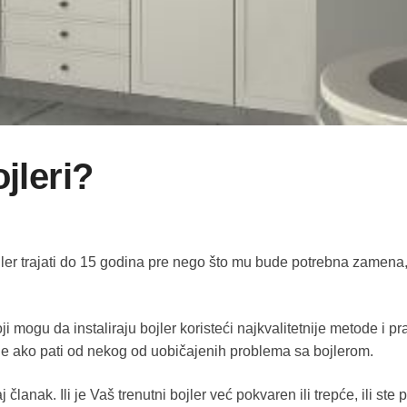
jleri?
er trajati do 15 godina pre nego što mu bude potrebna zamena, 
mogu da instaliraju bojler koristeći najkvalitetnije metode i pr
ne ako pati od nekog od uobičajenih problema sa bojlerom.
lanak. Ili je Vaš trenutni bojler već pokvaren ili trepće, ili st