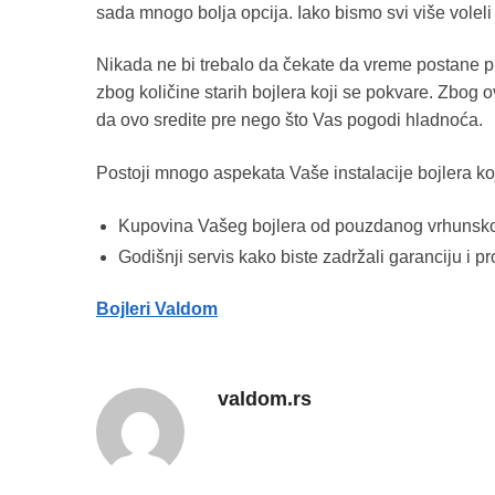
sada mnogo bolja opcija. Iako bismo svi više voleli
Nikada ne bi trebalo da čekate da vreme postane pr
zbog količine starih bojlera koji se pokvare. Zbog 
da ovo sredite pre nego što Vas pogodi hladnoća.
Postoji mnogo aspekata Vaše instalacije bojlera koj
Kupovina Vašeg bojlera od pouzdanog vrhunsk
Godišnji servis kako biste zadržali garanciju i pr
Bojleri Valdom
valdom.rs