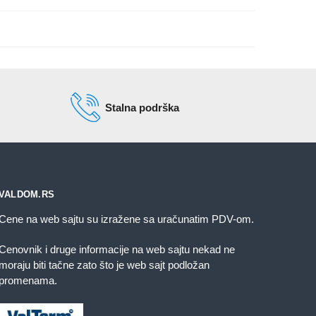
Stalna podrška
VALDOM.RS
Cene na web sajtu su izražene sa uračunatim PDV-om.
Cenovnik i druge informacije na web sajtu nekad ne
moraju biti tačne zato što je web sajt podložan
promenama.