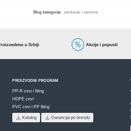
Blog kategorije:
sanitarije i oprema
roizvedeno u Srbiji
Akcije i popusti
PROIZVODNI PROGRAM
PP-R cevi i fiting
HDPE cevi
PVC cevi i PP fiting
Katalog
Garancija po brendu