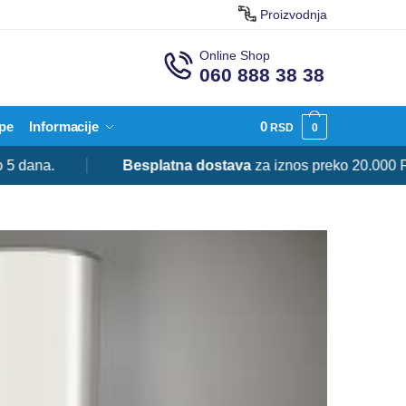
Proizvodnja
Online Shop
060 888 38 38
pe
Informacije
0
RSD
0
a.
Besplatna dostava
za iznos preko 20.000 RSD.