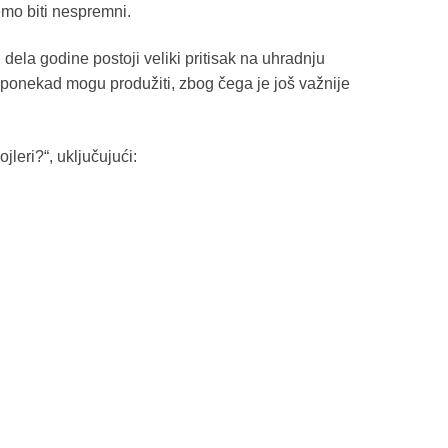
emo biti nespremni.
ela godine postoji veliki pritisak na uhradnju
se ponekad mogu produžiti, zbog čega je još važnije
eri?“, uključujući: