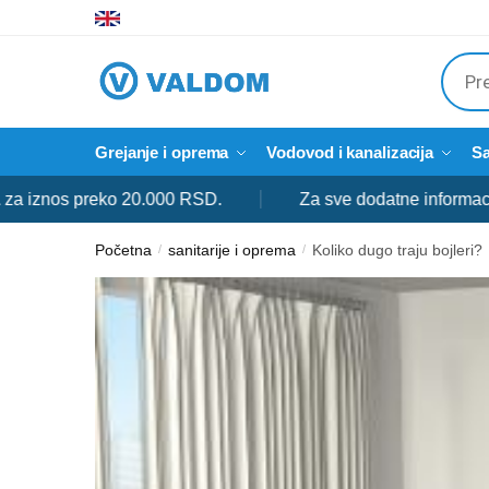
Skip
Skip
to
to
Produ
navigation
content
searc
Grejanje i oprema
Vodovod i kanalizacija
Sa
os preko 20.000 RSD.
Za sve dodatne informacije slob
Početna
sanitarije i oprema
Koliko dugo traju bojleri?
/
/