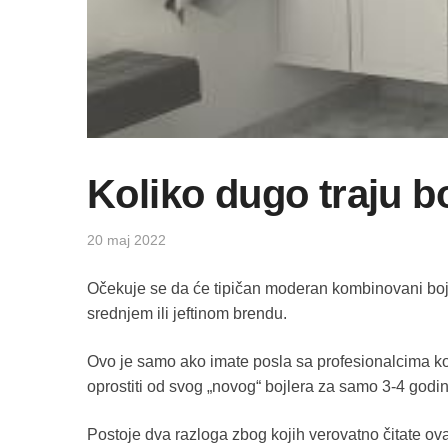
Koliko dugo traju bo
20 maj 2022
Očekuje se da će tipičan moderan kombinovani bojl
srednjem ili jeftinom brendu.
Ovo je samo ako imate posla sa profesionalcima koji 
oprostiti od svog „novog“ bojlera za samo 3-4 godi
Postoje dva razloga zbog kojih verovatno čitate ovaj č