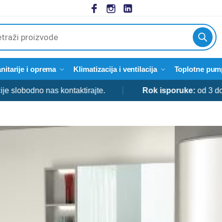
cts
h
nitarije i oprema
Klimatizacija i ventilacija
Toplotne pum
odno nas kontaktirajte.
Rok isporuke:
od 3 do 5 dan