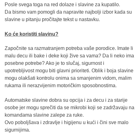
Posle svega toga na red dolaze i slavine za kupatilo.
Da bismo vam pomogli da napravite najbolji izbor kada su
slavine u pitanju pročitajte tekst u nastavku.
Ko će koristiti slavinu?
Započnite sa razmatranjem potreba vaše porodice. Imate li
malu decu ili bake i deke koji žive sa vama? Da li neko ima
posebne potrebe? Ako je to slučaj, sigurnost i
upotrebljivost mogu biti glavni prioriteti. Oblik i boja slavine
mogu olakšati kontrolu onima sa smanjenim vidom, malim
rukama ili nerazvijenim motoričkim sposobnostima.
Automatske slavine dobra su opcija i za decu i za starije
osobe jer mogu sprečiti da se mikrobi koji se zadržavaju na
komandama slavine zalepe za ruke.
Ovo poboljšava i zdravlje i higijenu u kući i čini sve malo
sigurnijima.