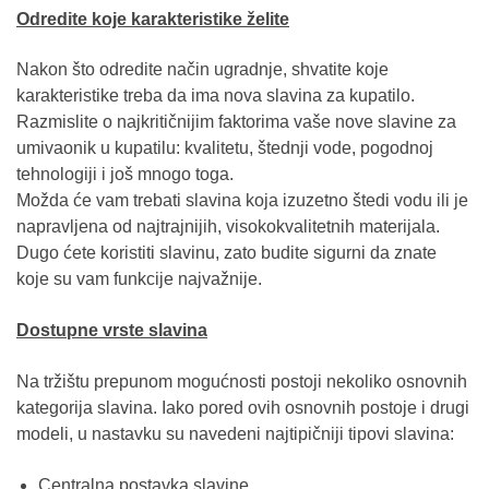
Odredite koje karakteristike želite
Nakon što odredite način ugradnje, shvatite koje
karakteristike treba da ima nova slavina za kupatilo.
Razmislite o najkritičnijim faktorima vaše nove slavine za
umivaonik u kupatilu: kvalitetu, štednji vode, pogodnoj
tehnologiji i još mnogo toga.
Možda će vam trebati slavina koja izuzetno štedi vodu ili je
napravljena od najtrajnijih, visokokvalitetnih materijala.
Dugo ćete koristiti slavinu, zato budite sigurni da znate
koje su vam funkcije najvažnije.
Dostupne vrste slavina
Na tržištu prepunom mogućnosti postoji nekoliko osnovnih
kategorija slavina. Iako pored ovih osnovnih postoje i drugi
modeli, u nastavku su navedeni najtipičniji tipovi slavina:
Centralna postavka slavine