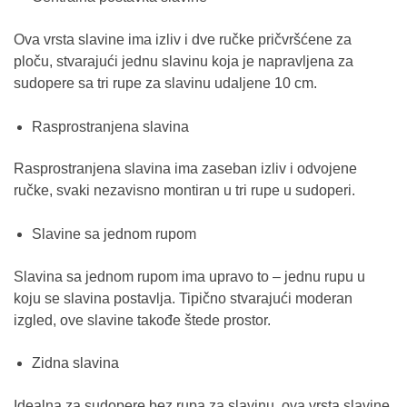
Ova vrsta slavine ima izliv i dve ručke pričvršćene za
ploču, stvarajući jednu slavinu koja je napravljena za
sudopere sa tri rupe za slavinu udaljene 10 cm.
Rasprostranjena slavina
Rasprostranjena slavina ima zaseban izliv i odvojene
ručke, svaki nezavisno montiran u tri rupe u sudoperi.
Slavine sa jednom rupom
Slavina sa jednom rupom ima upravo to – jednu rupu u
koju se slavina postavlja. Tipično stvarajući moderan
izgled, ove slavine takođe štede prostor.
Zidna slavina
Idealna za sudopere bez rupa za slavinu, ova vrsta slavine