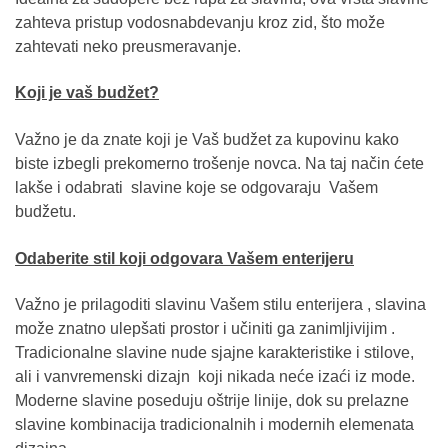
zahteva pristup vodosnabdevanju kroz zid, što može
zahtevati neko preusmeravanje.
Koji je vaš budžet?
Važno je da znate koji je Vaš budžet za kupovinu kako
biste izbegli prekomerno trošenje novca. Na taj način ćete
lakše i odabrati slavine koje se odgovaraju Vašem
budžetu.
Odaberite stil koji odgovara Vašem enterijeru
Važno je prilagoditi slavinu Vašem stilu enterijera , slavina
može znatno ulepšati prostor i učiniti ga zanimljivijim .
Tradicionalne slavine nude sjajne karakteristike i stilove,
ali i vanvremenski dizajn koji nikada neće izaći iz mode.
Moderne slavine poseduju oštrije linije, dok su prelazne
slavine kombinacija tradicionalnih i modernih elemenata