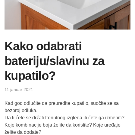
Kako odabrati
bateriju/slavinu za
kupatilo?
11 januar 2021
Kad god odlučite da preuredite kupatilo, suočite se sa
bezbroj odluka.
Da li ćete se držati trenutnog izgleda ili ćete ga izmeniti?
Koje kombinacije boja želite da koristite? Koje uređaje
želite da dodate?