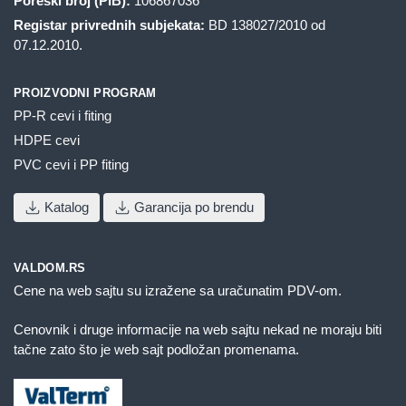
Poreski broj (PIB):
106867036
Registar privrednih subjekata:
BD 138027/2010 od
07.12.2010.
PROIZVODNI PROGRAM
PP-R cevi i fiting
HDPE cevi
PVC cevi i PP fiting
Katalog
Garancija po brendu
VALDOM.RS
Cene na web sajtu su izražene sa uračunatim PDV-om.
Cenovnik i druge informacije na web sajtu nekad ne moraju biti
tačne zato što je web sajt podložan promenama.