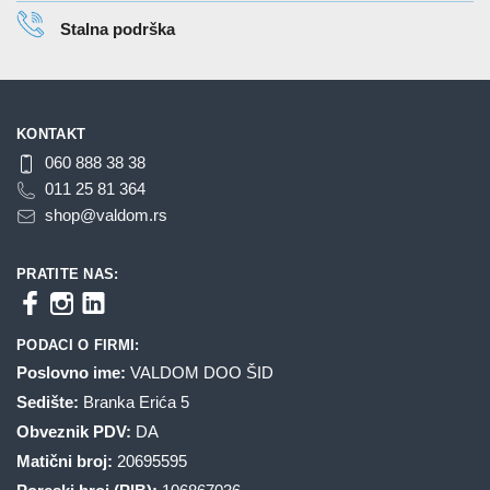
Stalna podrška
KONTAKT
060 888 38 38
011 25 81 364
shop@valdom.rs
PRATITE NAS:
PODACI O FIRMI:
Poslovno ime:
VALDOM DOO ŠID
Sedište:
Branka Erića 5
Obveznik PDV:
DA
Matični broj:
20695595